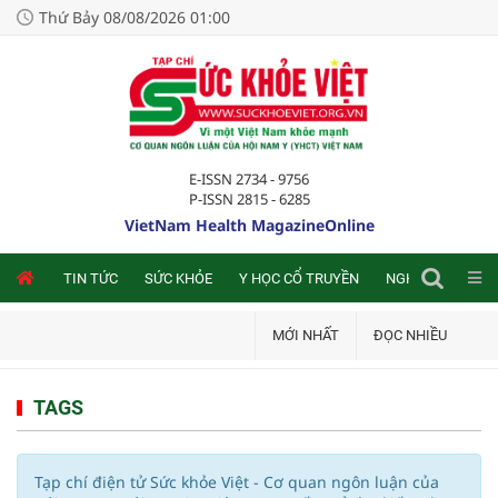
Thứ Bảy 08/08/2026 01:00
E-ISSN 2734 - 9756
P-ISSN 2815 - 6285
VietNam Health MagazineOnline
NLINE
TIN TỨC
SỨC KHỎE
Y HỌC CỔ TRUYỀN
NGHIÊN CỨU TRA
MỚI NHẤT
ĐỌC NHIỀU
TAGS
Tạp chí điện tử Sức khỏe Việt - Cơ quan ngôn luận của