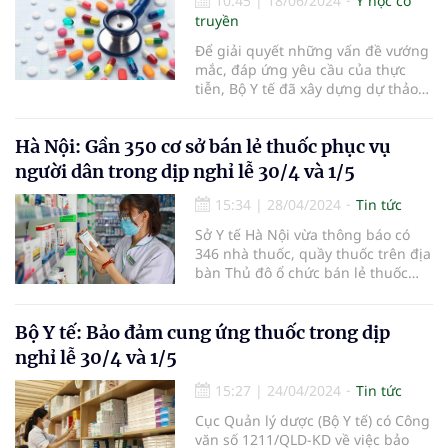
10:45
|
18/06/2024
Y học cổ
truyền
Để giải quyết những vấn đề vướng
mắc, đáp ứng yêu cầu của thực
tiễn, Bộ Y tế đã xây dựng dự thảo
Luật sửa đổi, bổ sung một số điều
của Luật Dược.
Hà Nội: Gần 350 cơ sở bán lẻ thuốc phục vụ
người dân trong dịp nghỉ lễ 30/4 và 1/5
15:34
|
28/04/2024
Tin tức
Sở Y tế Hà Nội vừa thông báo có
346 nhà thuốc, quầy thuốc trên địa
bàn Thủ đô ổ chức bán lẻ thuốc
phục vụ người dân trong dịp nghỉ
lễ 30/4 và 1/5 năm 2024.
Bộ Y tế: Bảo đảm cung ứng thuốc trong dịp
nghỉ lễ 30/4 và 1/5
15:27
|
24/04/2024
Tin tức
Cục Quản lý dược (Bộ Y tế) có Công
văn số 1211/QLD-KD về việc bảo