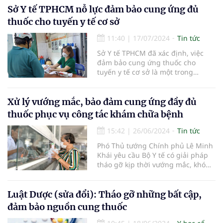
Sở Y tế TPHCM nỗ lực đảm bảo cung ứng đủ
thuốc cho tuyến y tế cơ sở
11:40
|
17/07/2024
Tin tức
Sở Y tế TPHCM đã xác định, việc
đảm bảo cung ứng thuốc cho
tuyến y tế cơ sở là một trong
những nhiệm vụ trọng tâm của
ngành y tế thành phố.
Xử lý vướng mắc, bảo đảm cung ứng đầy đủ
thuốc phục vụ công tác khám chữa bệnh
15:42
|
26/06/2024
Tin tức
Phó Thủ tướng Chính phủ Lê Minh
Khái yêu cầu Bộ Y tế có giải pháp
tháo gỡ kịp thời vướng mắc, khó
khăn trong mua sắm, đấu thầu
thuốc, vật tư y tế tại cơ sở y tế công
lập các địa phương.
Luật Dược (sửa đổi): Tháo gỡ những bất cập,
đảm bảo nguồn cung thuốc