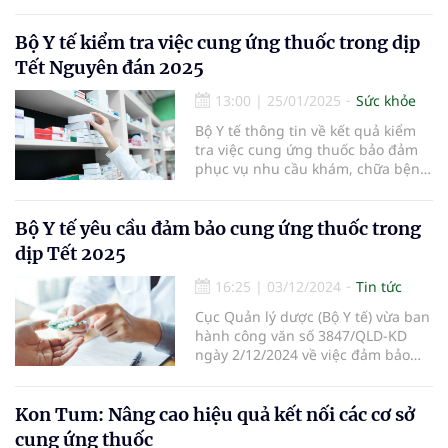
nhập khẩu, sản xuất thuốc về việc
đảm bảo cung ứng thuốc trong
mùa mưa lũ năm 2025.
Bộ Y tế kiểm tra việc cung ứng thuốc trong dịp
Tết Nguyên đán 2025
13:00
|
25/01/2025
Sức khỏe
Bộ Y tế thông tin về kết quả kiểm
tra việc cung ứng thuốc bảo đảm
phục vụ nhu cầu khám, chữa bệnh
của người dân trong dịp Tết
Nguyên đán Ất Tỵ 2025 trên địa
bàn Hà Nội.
Bộ Y tế yêu cầu đảm bảo cung ứng thuốc trong
dịp Tết 2025
16:25
|
03/12/2024
Tin tức
Cục Quản lý dược (Bộ Y tế) vừa ban
hành công văn số 3847/QLD-KD
ngày 2/12/2024 về việc đảm bảo
cung ứng thuốc dự phòng, chống
dịch bệnh và nhu cầu sử dụng
thuốc trong dịp Tết Dương lịch và
Kon Tum: Nâng cao hiệu quả kết nối các cơ sở
Tết Nguyên đán Ất Tỵ 2025.
cung ứng thuốc