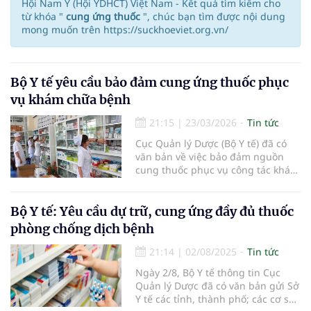
Hội Nam Y (Hội YDHCT) Việt Nam - Kết quả tìm kiếm cho
từ khóa "
cung ứng thuốc
", chúc bạn tìm được nội dung
mong muốn trên https://suckhoeviet.org.vn/
Bộ Y tế yêu cầu bảo đảm cung ứng thuốc phục
vụ khám chữa bệnh
21:15
|
23/03/2026
Tin tức
Cục Quản lý Dược (Bộ Y tế) đã có
văn bản về việc bảo đảm nguồn
cung thuốc phục vụ công tác khám
bệnh, chữa bệnh cho nhân dân
trong bối cảnh tình hình xung đột
quốc tế có diễn biến phức tạp.
Bộ Y tế: Yêu cầu dự trữ, cung ứng đầy đủ thuốc
phòng chống dịch bệnh
21:14
|
02/08/2025
Tin tức
Ngày 2/8, Bộ Y tế thông tin Cục
Quản lý Dược đã có văn bản gửi Sở
Y tế các tỉnh, thành phố; các cơ sở