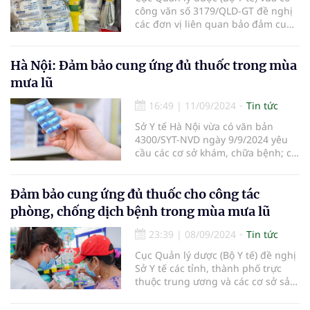
công văn số 3179/QLD-GT đề nghị
các đơn vị liên quan bảo đảm cung
ứng, kiểm soát chặt chẽ giá thuốc
cứu chữa người bị thương, bị bệnh
sau mưa bão.
Hà Nội: Đảm bảo cung ứng đủ thuốc trong mùa
mưa lũ
16:49
|
11/09/2024
Tin tức
Sở Y tế Hà Nội vừa có văn bản
4300/SYT-NVD ngày 9/9/2024 yêu
cầu các cơ sở khám, chữa bệnh; cơ
sở kinh doanh thuốc trên địa bàn
thành phố đảm bảo cung ứng đủ
thuốc cho công tác phòng, chống
Đảm bảo cung ứng đủ thuốc cho công tác
bệnh, dịch có thể phát sinh trong
phòng, chống dịch bệnh trong mùa mưa lũ
mùa mưa bão, lũ lụt.
23:39
|
08/09/2024
Tin tức
Cục Quản lý dược (Bộ Y tế) đề nghị
Sở Y tế các tỉnh, thành phố trực
thuộc trung ương và các cơ sở sản
xuất, nhập khẩu thuốc đảm bảo
cung ứng thuốc trong mùa mưa lũ.