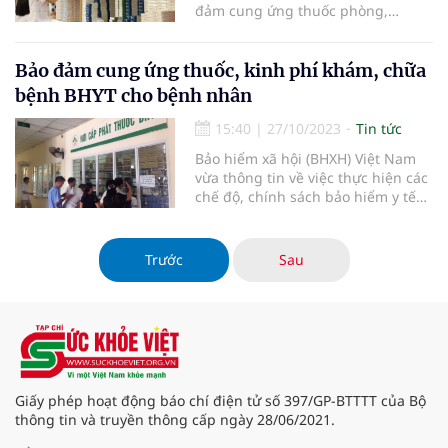
đảm cung ứng thuốc phòng,
chống dịch bệnh và nhu cầu sử
dụng thuốc trong dịp nghỉ lễ 30/4
và 1/5.
Bảo đảm cung ứng thuốc, kinh phí khám, chữa
bệnh BHYT cho bệnh nhân
15:40
|
27/10/2023
Tin tức
Bảo hiểm xã hội (BHXH) Việt Nam
vừa thông tin về việc thực hiện các
chế độ, chính sách bảo hiểm y tế
(BHYT) cho người tham gia, trong
đó đề cập đến việc tập trung gỡ
vướng, bảo đảm cung ứng thuốc,
Trước
Sau
vật tư y tế, kinh phí khám, chữa
bệnh BHYT cho bệnh nhân BHYT.
Giấy phép hoạt động báo chí điện tử số 397/GP-BTTTT của Bộ
thông tin và truyền thông cấp ngày 28/06/2021.