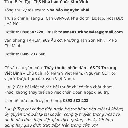
Tổng Biên Tập:
ThS Nhà báo Chúc Kim Vinh
Tổng thư ký tòa soạn:
Nhà báo Nguyễn Khải
Trụ sở chính: Tầng 2, Căn 03NV03, khu đô thị Lideco, Hoài Đức
, Hà Nội
Hotline:
0898582228
. Email:
toasoansuckhoeviet@gmail.com
Văn phòng TP.HCM: 909 Âu cơ, Phường Tân Sơn Nhì, TP Hồ
Chí Minh
Hotline:
0949.737.666
Cố vấn chuyên môn:
Thầy thuốc nhân dân - GS.TS Trương
Việt Bình
– Chủ tịch Hội Nam Y Việt Nam. (Nguyên GĐ Học
viện Y Dược học cổ truyền Việt Nam).
Lưu ý: Các bài viết về các bài thuốc chỉ có tính chất tham
khảo, không thay thế cho việc chẩn đoán hoặc điều trị.
Liên hệ hợp tác Truyền thông:
0898 582 228
Lưu ý: Tạp chí không tiếp nhận hỗ trợ bằng tiền mặt và không
ủy quyền cho bất kỳ tài khoản, công ty truyền thông hoặc cá
nhân nào thực hiện việc giao dịch quảng cáo, ký kết hợp
đồng hay giao dịch trực tiếp! Trân trọng cảm ơn!