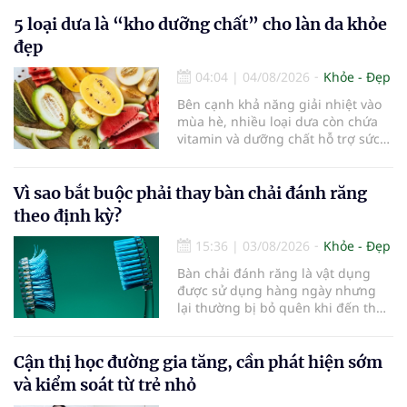
kiểm soát tốt các bệnh mạn tính và
5 loại dưa là “kho dưỡng chất” cho làn da khỏe
rèn luyện trí não mỗi ngày có thể
góp phần làm chậm quá trình suy
đẹp
giảm nhận thức, giúp người cao
tuổi gìn giữ trí nhớ và sống độc lập
04:04
|
04/08/2026
Khỏe - Đẹp
lâu hơn.
Bên cạnh khả năng giải nhiệt vào
mùa hè, nhiều loại dưa còn chứa
vitamin và dưỡng chất hỗ trợ sức
khỏe làn da...
Vì sao bắt buộc phải thay bàn chải đánh răng
theo định kỳ?
15:36
|
03/08/2026
Khỏe - Đẹp
Bàn chải đánh răng là vật dụng
được sử dụng hàng ngày nhưng
lại thường bị bỏ quên khi đến thời
điểm cần thay mới. Theo các
chuyên gia nha khoa, việc sử dụng
bàn chải quá lâu có thể làm giảm
Cận thị học đường gia tăng, cần phát hiện sớm
hiệu quả làm sạch và ảnh hưởng
và kiểm soát từ trẻ nhỏ
đến sức khỏe răng miệng...