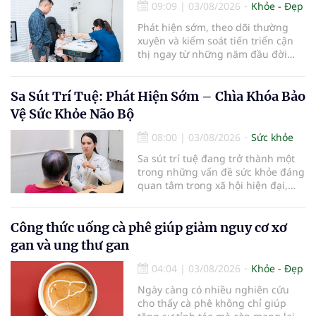
09:09
|
03/08/2026
Khỏe - Đẹp
Phát hiện sớm, theo dõi thường
xuyên và kiểm soát tiến triển cận
thị ngay từ những năm đầu đời
được các chuyên gia đánh giá là
chìa khóa bảo vệ thị lực lâu dài cho
trẻ. Đây cũng là định hướng của
Sa Sút Trí Tuệ: Phát Hiện Sớm – Chìa Khóa Bảo
Trung tâm Nhãn nhi và Kiểm soát
Vệ Sức Khỏe Não Bộ
cận thị vừa được Bệnh viện Đông
Đô đưa vào hoạt động ngày 1/8.
08:00
|
03/08/2026
Sức khỏe
Sa sút trí tuệ đang trở thành một
trong những vấn đề sức khỏe đáng
quan tâm trong xã hội hiện đại,
đặc biệt ở người lớn tuổi. Theo
thống kê y khoa, hiện có hơn 55
triệu người trên thế giới đang
Công thức uống cà phê giúp giảm nguy cơ xơ
sống chung với bệnh, trong đó
gan và ung thư gan
bệnh Alzheimer chiếm khoảng 60–
70% trường hợp.
04:04
|
03/08/2026
Khỏe - Đẹp
Ngày càng có nhiều nghiên cứu
cho thấy cà phê không chỉ giúp