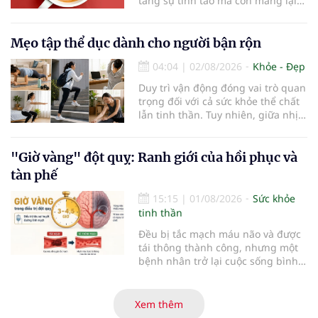
tăng sự tỉnh táo mà còn mang lại
lợi ích cho nhiều cơ quan trong cơ
thể, đặc biệt là gan. Đây là cơ quan
đóng vai trò lọc độc tố, chuyển hóa
Mẹo tập thể dục dành cho người bận rộn
thuốc và dự trữ nhiều vitamin,
04:04
|
02/08/2026
Khỏe - Đẹp
khoáng chất thiết yếu nhưng cũng
rất dễ bị tổn thương…
Duy trì vận động đóng vai trò quan
trọng đối với cả sức khỏe thể chất
lẫn tinh thần. Tuy nhiên, giữa nhịp
sống bận rộn và nhiều trách nhiệm
cần cân bằng, việc dành thời gian
cho các hoạt động tập luyện
"Giờ vàng" đột quỵ: Ranh giới của hồi phục và
thường trở thành một thách thức
tàn phế
không nhỏ…
15:15
|
01/08/2026
Sức khỏe
tinh thần
Đều bị tắc mạch máu não và được
tái thông thành công, nhưng một
bệnh nhân trở lại cuộc sống bình
thường sau 5 ngày trong khi người
còn lại đối mặt nguy cơ tàn tật. Hai
trường hợp tại Bệnh viện Đại học Y
Xem thêm
Hà Nội cho thấy "giờ vàng" không