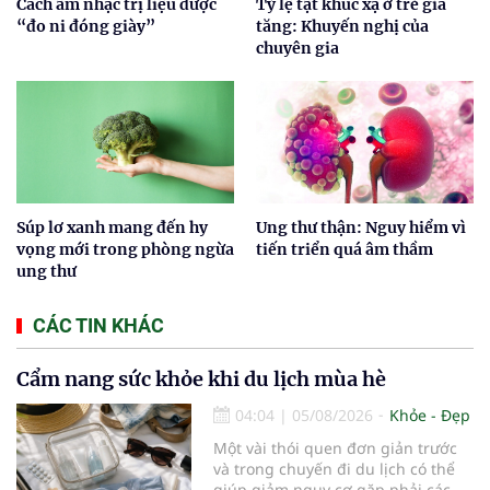
Cách âm nhạc trị liệu được
Tỷ lệ tật khúc xạ ở trẻ gia
“đo ni đóng giày”
tăng: Khuyến nghị của
chuyên gia
Súp lơ xanh mang đến hy
Ung thư thận: Nguy hiểm vì
vọng mới trong phòng ngừa
tiến triển quá âm thầm
ung thư
CÁC TIN KHÁC
Cẩm nang sức khỏe khi du lịch mùa hè
04:04
|
05/08/2026
Khỏe - Đẹp
Một vài thói quen đơn giản trước
và trong chuyến đi du lịch có thể
giúp giảm nguy cơ gặp phải các