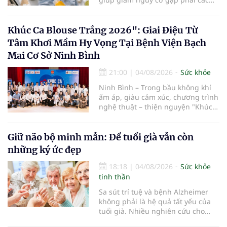
vấn đề sức khỏe, từ đó tận hưởng
kỳ nghỉ một cách thoải mái hơn...
Khúc Ca Blouse Trắng 2026": Giai Điệu Từ
Tâm Khơi Mầm Hy Vọng Tại Bệnh Viện Bạch
Mai Cơ Sở Ninh Bình
21:00
|
04/08/2026
Sức khỏe
Ninh Bình – Trong bầu không khí
ấm áp, giàu cảm xúc, chương trình
nghệ thuật – thiện nguyện "Khúc
ca Blouse trắng" đã chính thức
khởi động hành trình năm 2026 với
điểm dừng chân đầu tiên tại Bệnh
Giữ não bộ minh mẫn: Để tuổi già vẫn còn
viện Bạch Mai cơ sở Ninh Bình.
những ký ức đẹp
18:18
|
04/08/2026
Sức khỏe
tinh thần
Sa sút trí tuệ và bệnh Alzheimer
không phải là hệ quả tất yếu của
tuổi già. Nhiều nghiên cứu cho
thấy, duy trì lối sống lành mạnh,