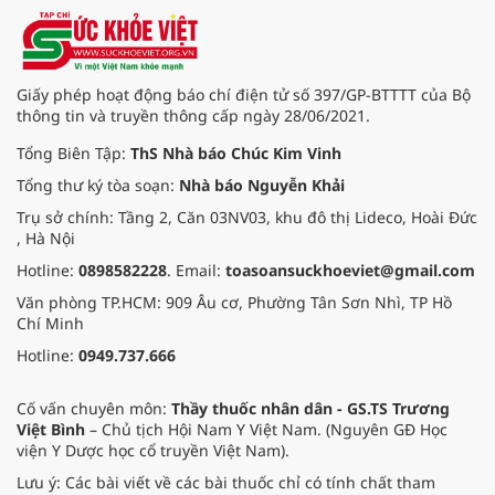
Giấy phép hoạt động báo chí điện tử số 397/GP-BTTTT của Bộ
thông tin và truyền thông cấp ngày 28/06/2021.
Tổng Biên Tập:
ThS Nhà báo Chúc Kim Vinh
Tổng thư ký tòa soạn:
Nhà báo Nguyễn Khải
Trụ sở chính: Tầng 2, Căn 03NV03, khu đô thị Lideco, Hoài Đức
, Hà Nội
Hotline:
0898582228
. Email:
toasoansuckhoeviet@gmail.com
Văn phòng TP.HCM: 909 Âu cơ, Phường Tân Sơn Nhì, TP Hồ
Chí Minh
Hotline:
0949.737.666
Cố vấn chuyên môn:
Thầy thuốc nhân dân - GS.TS Trương
Việt Bình
– Chủ tịch Hội Nam Y Việt Nam. (Nguyên GĐ Học
viện Y Dược học cổ truyền Việt Nam).
Lưu ý: Các bài viết về các bài thuốc chỉ có tính chất tham