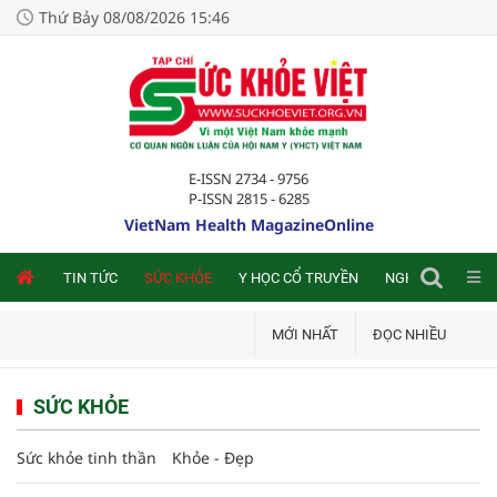
Thứ Bảy 08/08/2026 15:46
E-ISSN 2734 - 9756
P-ISSN 2815 - 6285
VietNam Health MagazineOnline
NLINE
TIN TỨC
SỨC KHỎE
Y HỌC CỔ TRUYỀN
NGHIÊN CỨU TRA
MỚI NHẤT
ĐỌC NHIỀU
SỨC KHỎE
Sức khỏe tinh thần
Khỏe - Đẹp