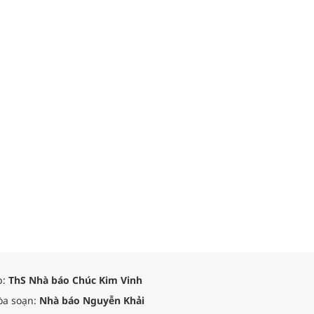
p:
ThS Nhà báo Chúc Kim Vinh
òa soạn:
Nhà báo Nguyễn Khải