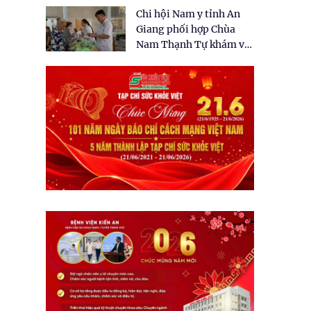
tặng quà cho 150 người
Chi hội Nam y tỉnh An
dân tại xã Tân Tập
Giang phối hợp Chùa
Nam Thạnh Tự khám và
cấp thuốc miễn phí cho
nhân dân