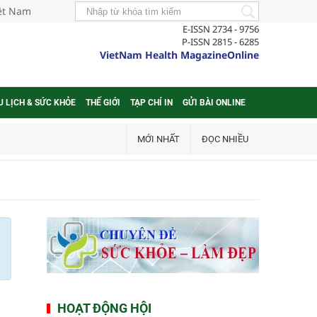
iệt Nam
E-ISSN 2734 - 9756
P-ISSN 2815 - 6285
VietNam Health MagazineOnline
U LỊCH & SỨC KHỎE
THẾ GIỚI
TẠP CHÍ IN
GỬI BÀI ONLINE
MỚI NHẤT
ĐỌC NHIỀU
HOẠT ĐỘNG HỘI