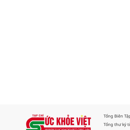
Tổng Biên Tậ
Tổng thư ký t