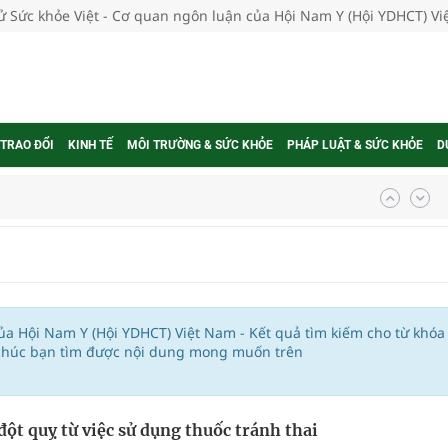
tử Sức khỏe Việt - Cơ quan ngôn luận của Hội Nam Y (Hội YDHCT) V
 TRAO ĐỔI
KINH TẾ
MÔI TRƯỜNG & SỨC KHỎE
PHÁP LUẬT & SỨC KHỎE
D
ợng thuốc
g, nhiệt độ cao nhất 35 độ
của Hội Nam Y (Hội YDHCT) Việt Nam - Kết quả tìm kiếm cho từ khóa
 chúc bạn tìm được nội dung mong muốn trên
kỳ, khám sàng lọc cho người dân
ông cực hiệu quả
đột quỵ từ việc sử dụng thuốc tránh thai