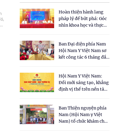
Hoàn thiện hành lang
n
pháp lý để bứt phá: Góc
đó,
 cơ
nhìn khoa học và thực
tiễn tại Tọa đàm " Đề
xuất một số nội dung
Ban Đại diện phía Nam
cho Luật Y dược cổ
Hội Nam Y Việt Nam sơ
truyền Việt Nam"
kết công tác 6 tháng đầu
năm 2026
Hội Nam Y Việt Nam:
Đổi mới sáng tạo, khẳng
định vị thế trên nền tảng
y học cổ truyền và khoa
học hiện đại
Ban Thiện nguyện phía
Nam (Hội Nam y Việt
Nam) tổ chức khám chữa
bệnh y học cổ truyền và