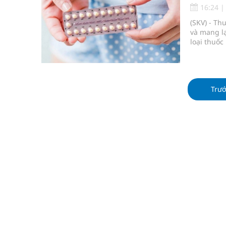
Tỷ lệ tật khúc xạ ở trẻ gia tăng: Khuyến nghị của
16:24
(SKV) - Th
Nhiều lợi thế để nâng chất lượng y tế
và mang lạ
loại thuốc
Vương Thành Công: Khi việc học bắt đầu từ trải 
hình thành
Tầm soát sớm ung thư vú giúp cứu sống hàng ng
Trư