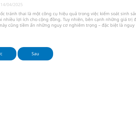
 chuyên gia
|
14/04/2025
uốc tránh thai là một công cụ hiệu quả trong việc kiểm soát sinh sả
i nhiều lợi ích cho cộng đồng. Tuy nhiên, bên cạnh những giá trị 
 này cũng tiềm ẩn những nguy cơ nghiêm trọng – đặc biệt là nguy
nghiệm thực tế
 huyết khối và đột quỵ.
hìn phụ nữ mỗi năm
ớc
Sau