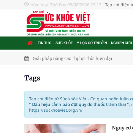
Hôm nay:
Thứ Bảy 08/08/2026 23:17
-
Tạp chí điện 
TIN TỨC
SỨC KHỎE
Y HỌC CỔ TRUYỀN
NGHIÊN CỨU
Giải pháp nâng cao thị lực thời hiện đại
Triển khai đồng bộ các giải pháp quản lý chất lư
Tags
Cách âm nhạc trị liệu được “đo ni đóng giày”
Dự báo thời tiết ngày 08/8/2026: Bắc Bộ nắng nón
Tạp chí điện tử Sức khỏe Việt - Cơ quan ngôn luận 
"
Dấu hiệu cảnh báo đột quỵ do thuốc tránh thai
",
https://suckhoeviet.org.vn/
Đắk Lắk: Đẩy nhanh tiến độ khám sức khỏe định 
Tổng hợp những cách trị thâm body nách, bẹn, m
Nguy cơ 