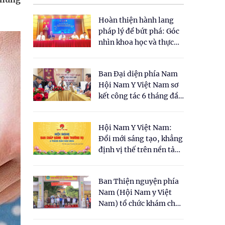
Hoàn thiện hành lang
pháp lý để bứt phá: Góc
nhìn khoa học và thực
tiễn tại Tọa đàm " Đề
xuất một số nội dung
Ban Đại diện phía Nam
cho Luật Y dược cổ
Hội Nam Y Việt Nam sơ
truyền Việt Nam"
kết công tác 6 tháng đầu
năm 2026
Hội Nam Y Việt Nam:
Đổi mới sáng tạo, khẳng
định vị thế trên nền tảng
y học cổ truyền và khoa
học hiện đại
Ban Thiện nguyện phía
Nam (Hội Nam y Việt
Nam) tổ chức khám chữa
bệnh y học cổ truyền và