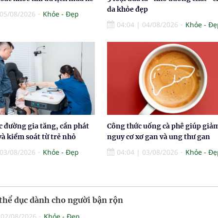
da khỏe đẹp
05/08/2026
Khỏe - Đẹp
04:04
|
04/08/2026
Khỏe - Đẹ
c đường gia tăng, cần phát
Công thức uống cà phê giúp giả
à kiểm soát từ trẻ nhỏ
nguy cơ xơ gan và ung thư gan
03/08/2026
Khỏe - Đẹp
04:04
|
03/08/2026
Khỏe - Đẹ
thể dục dành cho người bận rộn
|
02/08/2026
Khỏe - Đẹp