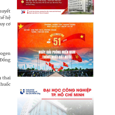
huyết
thế hệ
uy cơ
rogen
 Đồng
h thai
 thuốc