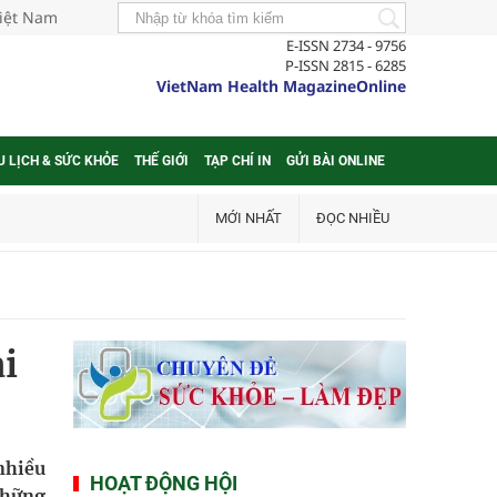
Việt Nam
E-ISSN 2734 - 9756
P-ISSN 2815 - 6285
VietNam Health MagazineOnline
U LỊCH & SỨC KHỎE
THẾ GIỚI
TẠP CHÍ IN
GỬI BÀI ONLINE
MỚI NHẤT
ĐỌC NHIỀU
i
nhiều
HOẠT ĐỘNG HỘI
những