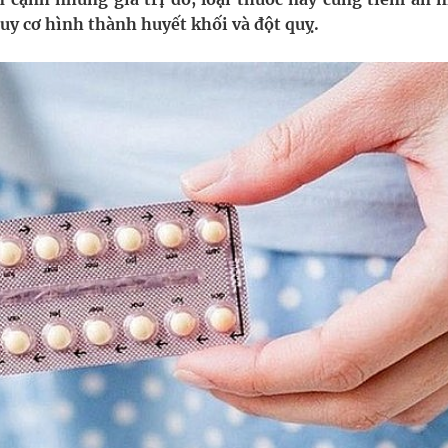
ầm
uy cơ hình thành huyết khối và đột quỵ.
i sầu riêng 2026
nh vực cấp cứu, điều trị đột quỵ
 lại khai thác vào ngày 19/8
 Máu Của Các Loài Nhân Sâm (Panax Spp.): Tổng
oàn quốc