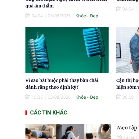
quá âm thầm
04:04
|
04:04
|
06/08/2026
Khỏe - Đẹp
Vì sao bắt buộc phải thay bàn chải
Cận thị họ
đánh răng theo định kỳ?
hiện sớm v
15:36
|
03/08/2026
Khỏe - Đẹp
09:09
|
CÁC TIN KHÁC
Mẹo tập 
04:04