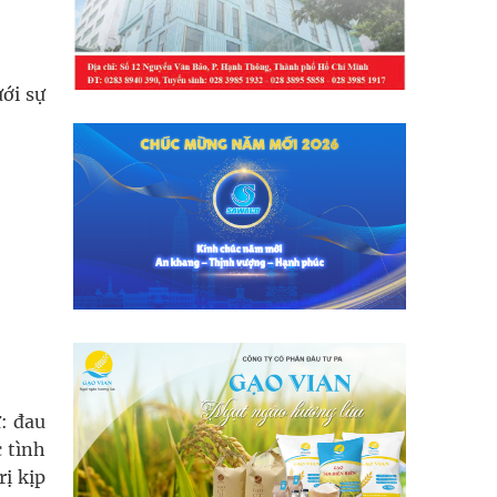
ới sự
ư: đau
 tình
ị kịp