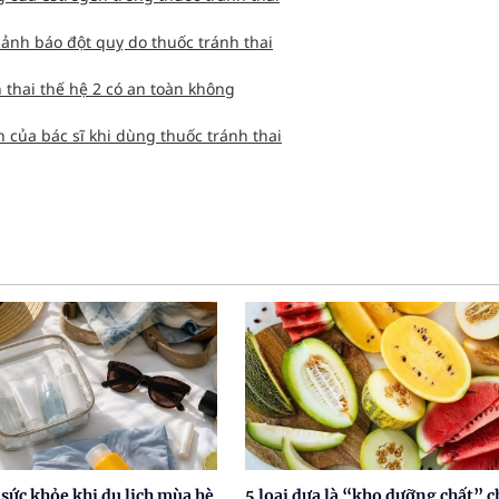
ảnh báo đột quỵ do thuốc tránh thai
 thai thế hệ 2 có an toàn không
n của bác sĩ khi dùng thuốc tránh thai
sức khỏe khi du lịch mùa hè
5 loại dưa là “kho dưỡng chất” c