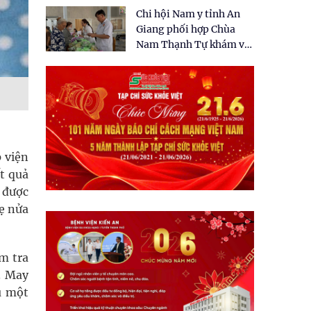
tặng quà cho 150 người
Chi hội Nam y tỉnh An
dân tại xã Tân Tập
Giang phối hợp Chùa
Nam Thạnh Tự khám và
cấp thuốc miễn phí cho
nhân dân
 viện
ết quả
 được
hẹ nửa
m tra
. May
u một