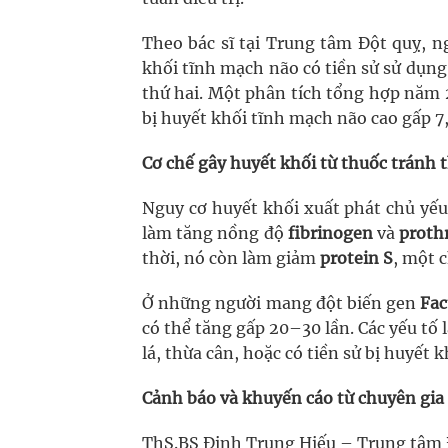
Theo bác sĩ tại Trung tâm Đột quỵ, n
khối tĩnh mạch não có tiền sử sử dụng
thứ hai. Một phân tích tổng hợp năm 
bị huyết khối tĩnh mạch não cao gấp 7
Cơ chế gây huyết khối từ thuốc tránh t
Nguy cơ huyết khối xuất phát chủ yế
làm tăng nồng độ
fibrinogen
và
proth
thời, nó còn làm giảm
protein S
, một 
Ở những người mang đột biến gen
Fac
có thể tăng gấp 20–30 lần. Các yếu tố
lá, thừa cân, hoặc có tiền sử bị huyết k
Cảnh báo và khuyến cáo từ chuyên gia
ThS.BS Đinh Trung Hiếu – Trung tâm Đ