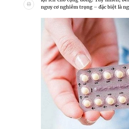
Ung thư thận: Nguy hiểm vì tiến triển quá âm th
nguy cơ nghiêm trọng – đặc biệt là ng
Nhiều chuỗi hoạt động lớn được diễn ra tại Lễ hộ
Tiếp tục rà soát, triển khai các nhiệm vụ trong lĩ
Lâm Đồng: Quyết tâm đưa sân bay Liên Khương trở
Tác Dụng Chống Kết Tập Tiểu Cầu Và Chống Đông
Quan Bằng Chứng Dược Lý Và Cơ Chế Phân Tử
Xây dựng bản đồ mạng lưới cấp cứu ngoại viện t