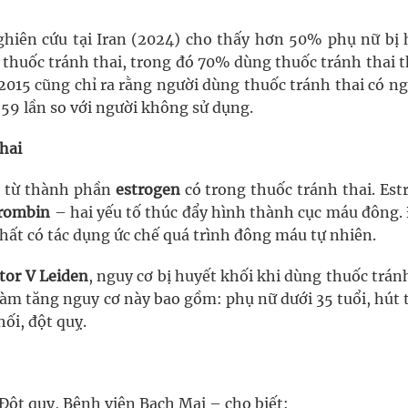
ghiên cứu tại Iran (2024) cho thấy hơn 50% phụ nữ bị 
 thuốc tránh thai, trong đó 70% dùng thuốc tránh thai 
2015 cũng chỉ ra rằng người dùng thuốc tránh thai có ng
,59 lần so với người không sử dụng.
hai
u từ thành phần
estrogen
có trong thuốc tránh thai. Est
rombin
– hai yếu tố thúc đẩy hình thành cục máu đông.
chất có tác dụng ức chế quá trình đông máu tự nhiên.
tor V Leiden
, nguy cơ bị huyết khối khi dùng thuốc trán
 làm tăng nguy cơ này bao gồm: phụ nữ dưới 35 tuổi, hút
hối, đột quỵ.
ột quỵ, Bệnh viện Bạch Mai – cho biết: