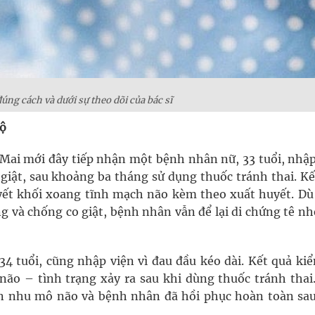
úng cách và dưới sự theo dõi của bác sĩ
bộ
Mai mới đây tiếp nhận một bệnh nhân nữ, 33 tuổi, nhập
 giật, sau khoảng ba tháng sử dụng thuốc tránh thai. K
ết khối xoang tĩnh mạch não kèm theo xuất huyết. Dù
ng và chống co giật, bệnh nhân vẫn để lại di chứng tê n
 tuổi, cũng nhập viện vì đau đầu kéo dài. Kết quả kiể
não – tình trạng xảy ra sau khi dùng thuốc tránh thai
n nhu mô não và bệnh nhân đã hồi phục hoàn toàn sa