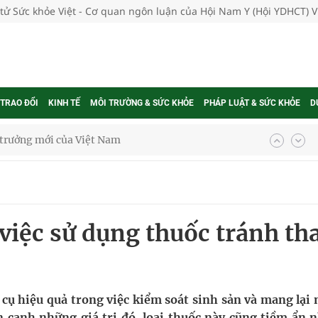
 tử Sức khỏe Việt - Cơ quan ngôn luận của Hội Nam Y (Hội YDHCT) 
 TRAO ĐỔI
KINH TẾ
MÔI TRƯỜNG & SỨC KHỎE
PHÁP LUẬT & SỨC KHỎE
D
g trưởng mới của Việt Nam
phương hai cấp trong quản lý hoạt động nha khoa,
việc sử dụng thuốc tránh tha
uồn lực cho môi trường và cộng đồng
ệnh bảo hiểm y tế nếu không đăng ký khám theo yêu
 cụ hiệu quả trong việc kiểm soát sinh sản và mang lại 
n cạnh những giá trị đó, loại thuốc này cũng tiềm ẩn 