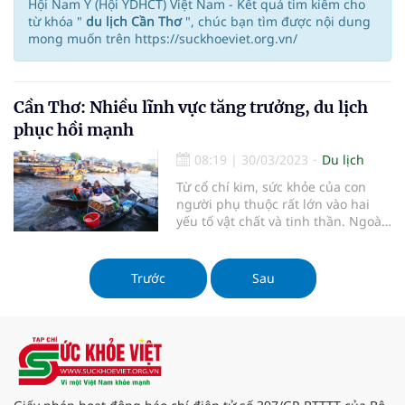
Hội Nam Y (Hội YDHCT) Việt Nam - Kết quả tìm kiếm cho
từ khóa "
du lịch Cần Thơ
", chúc bạn tìm được nội dung
mong muốn trên https://suckhoeviet.org.vn/
Cần Thơ: Nhiều lĩnh vực tăng trưởng, du lịch
phục hồi mạnh
08:19
|
30/03/2023
Du lịch
Từ cổ chí kim, sức khỏe của con
người phụ thuộc rất lớn vào hai
yếu tố vật chất và tinh thần. Ngoài
vấn đề dinh dưỡng và rèn luyện cơ
thể, bồi dưỡng tích lũy năng lượng
tinh thần chính là tạo nên sự cân
Trước
Sau
bằng cần thiết cho cuộc sống. Tạp
chí Sức khỏe Việt