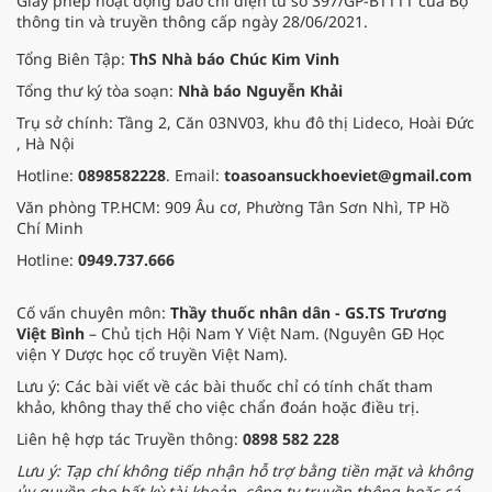
Giấy phép hoạt động báo chí điện tử số 397/GP-BTTTT của Bộ
thông tin và truyền thông cấp ngày 28/06/2021.
Tổng Biên Tập:
ThS Nhà báo Chúc Kim Vinh
Tổng thư ký tòa soạn:
Nhà báo Nguyễn Khải
Trụ sở chính: Tầng 2, Căn 03NV03, khu đô thị Lideco, Hoài Đức
, Hà Nội
Hotline:
0898582228
. Email:
toasoansuckhoeviet@gmail.com
Văn phòng TP.HCM: 909 Âu cơ, Phường Tân Sơn Nhì, TP Hồ
Chí Minh
Hotline:
0949.737.666
Cố vấn chuyên môn:
Thầy thuốc nhân dân - GS.TS Trương
Việt Bình
– Chủ tịch Hội Nam Y Việt Nam. (Nguyên GĐ Học
viện Y Dược học cổ truyền Việt Nam).
Lưu ý: Các bài viết về các bài thuốc chỉ có tính chất tham
khảo, không thay thế cho việc chẩn đoán hoặc điều trị.
Liên hệ hợp tác Truyền thông:
0898 582 228
Lưu ý: Tạp chí không tiếp nhận hỗ trợ bằng tiền mặt và không
ủy quyền cho bất kỳ tài khoản, công ty truyền thông hoặc cá