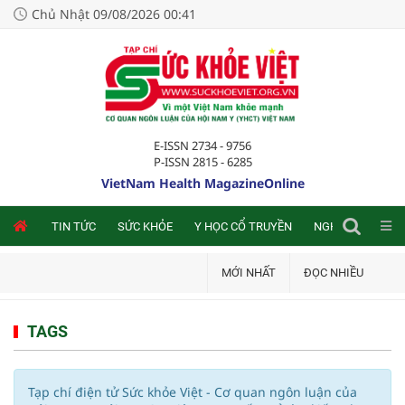
Chủ Nhật 09/08/2026 00:41
E-ISSN 2734 - 9756
P-ISSN 2815 - 6285
VietNam Health MagazineOnline
NLINE
TIN TỨC
SỨC KHỎE
Y HỌC CỔ TRUYỀN
NGHIÊN CỨU TRA
MỚI NHẤT
ĐỌC NHIỀU
TAGS
Tạp chí điện tử Sức khỏe Việt - Cơ quan ngôn luận của