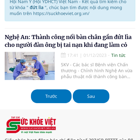
Hội Nam Y (Hội YDHCT) Việt Nam - Kết quả tìm kiếm cho
từ khóa "
đứt lìa
", chúc bạn tìm được nội dung mong
muốn trên https://suckhoeviet.org.vn/
Nghệ An: Thành công nối bàn chân gần đứt lìa
cho người đàn ông bị tai nạn khi đang làm cỏ
17:41
|
01/12/2023
Tin tức
SKV - Các bác sĩ Bệnh viện Chấn
thương - Chỉnh hình Nghệ An vừa
phẫu thuật nối thành công bàn
chân phải của người đàn ông bị tai
nạn lao động.
Trước
Sau