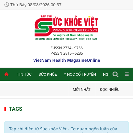
Thứ Bảy 08/08/2026 00:37
E-ISSN 2734 - 9756
P-ISSN 2815 - 6285
VietNam Health MagazineOnline
NLINE
TIN TỨC
SỨC KHỎE
Y HỌC CỔ TRUYỀN
NGHIÊN CỨU TRA
MỚI NHẤT
ĐỌC NHIỀU
TAGS
Tạp chí điện tử Sức khỏe Việt - Cơ quan ngôn luận của