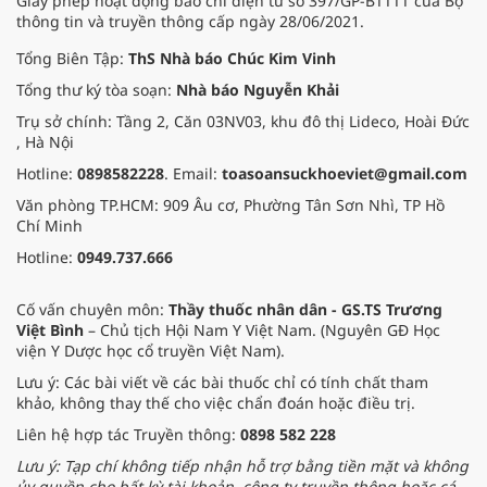
Giấy phép hoạt động báo chí điện tử số 397/GP-BTTTT của Bộ
thông tin và truyền thông cấp ngày 28/06/2021.
Tổng Biên Tập:
ThS Nhà báo Chúc Kim Vinh
Tổng thư ký tòa soạn:
Nhà báo Nguyễn Khải
Trụ sở chính: Tầng 2, Căn 03NV03, khu đô thị Lideco, Hoài Đức
, Hà Nội
Hotline:
0898582228
. Email:
toasoansuckhoeviet@gmail.com
Văn phòng TP.HCM: 909 Âu cơ, Phường Tân Sơn Nhì, TP Hồ
Chí Minh
Hotline:
0949.737.666
Cố vấn chuyên môn:
Thầy thuốc nhân dân - GS.TS Trương
Việt Bình
– Chủ tịch Hội Nam Y Việt Nam. (Nguyên GĐ Học
viện Y Dược học cổ truyền Việt Nam).
Lưu ý: Các bài viết về các bài thuốc chỉ có tính chất tham
khảo, không thay thế cho việc chẩn đoán hoặc điều trị.
Liên hệ hợp tác Truyền thông:
0898 582 228
Lưu ý: Tạp chí không tiếp nhận hỗ trợ bằng tiền mặt và không
ủy quyền cho bất kỳ tài khoản, công ty truyền thông hoặc cá