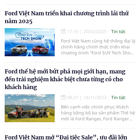
hệ thống đại lý Ford triển khai
chương trình trúng thưởng các
chuyến du lịch nước ngoài hấp
Ford Việt Nam triển khai chương trình lái thử
dẫn với tổng giá trị hàng tỷ đồng.
năm 2025
17:15
|
20/02/2025
Tin tức
Ford Việt Nam cùng hệ thống đại lý
chính hãng chính thức triển khai
chương trình “Ford SUV Tech Show
2025”, sự kiện trưng bày và lái thử
xe quy mô lớn dành riêng cho các
tín đồ SUV.
Ford thế hệ mới bứt phá mọi giới hạn, mang
đến trải nghiệm khác biệt chưa từng có cho
khách hàng
08:27
|
18/11/2023
Tin tức
Bên cạnh việc chinh phục khách
hàng bằng bộ ba sản phẩm Thế hệ
mới là Ford Ranger, Ford Ranger
Raptor và Ford Everest, Ford Việt
Nam còn chú trọng tới các hoạt
động chăm sóc khách hàng qua
Ford Việt Nam mở “Đại tiệc Sale”, ưu đãi lớn