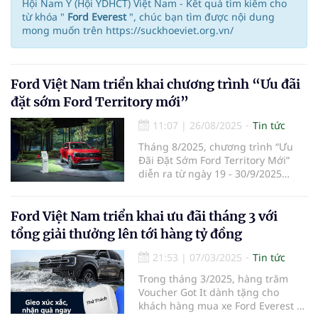
Hội Nam Y (Hội YDHCT) Việt Nam - Kết quả tìm kiếm cho
từ khóa "
Ford Everest
", chúc bạn tìm được nội dung
mong muốn trên https://suckhoeviet.org.vn/
Ford Việt Nam triển khai chương trình “Ưu đãi
đặt sớm Ford Territory mới”
11:07
|
26/08/2025
Tin tức
Tháng 8/2025, chương trình “Ưu
Đãi Đặt Sớm Ford Territory Mới”
diễn ra từ ngày 19 - 30/9/2025
mang đến cho khách hàng cơ hội
sở hữu sớm mẫu SUV đô thị hạng
C được ưa chuộng cùng nhiều
Ford Việt Nam triển khai ưu đãi tháng 3 với
phần quà giá trị với tổng trị giá lên
tổng giải thưởng lên tới hàng tỷ đồng
tới 2 tỷ đồng.
21:53
|
07/03/2025
Tin tức
Trong tháng 3/2025, hàng trăm
Voucher Got It dành tặng cho
khách hàng mua xe Ford Everest và