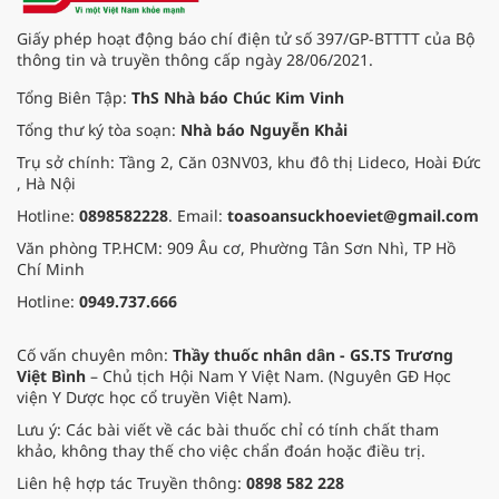
Giấy phép hoạt động báo chí điện tử số 397/GP-BTTTT của Bộ
thông tin và truyền thông cấp ngày 28/06/2021.
Tổng Biên Tập:
ThS Nhà báo Chúc Kim Vinh
Tổng thư ký tòa soạn:
Nhà báo Nguyễn Khải
Trụ sở chính: Tầng 2, Căn 03NV03, khu đô thị Lideco, Hoài Đức
, Hà Nội
Hotline:
0898582228
. Email:
toasoansuckhoeviet@gmail.com
Văn phòng TP.HCM: 909 Âu cơ, Phường Tân Sơn Nhì, TP Hồ
Chí Minh
Hotline:
0949.737.666
Cố vấn chuyên môn:
Thầy thuốc nhân dân - GS.TS Trương
Việt Bình
– Chủ tịch Hội Nam Y Việt Nam. (Nguyên GĐ Học
viện Y Dược học cổ truyền Việt Nam).
Lưu ý: Các bài viết về các bài thuốc chỉ có tính chất tham
khảo, không thay thế cho việc chẩn đoán hoặc điều trị.
Liên hệ hợp tác Truyền thông:
0898 582 228