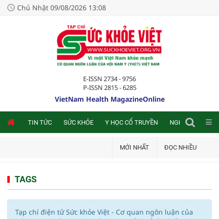
Chủ Nhật 09/08/2026 13:08
E-ISSN 2734 - 9756
P-ISSN 2815 - 6285
VietNam Health MagazineOnline
NLINE
TIN TỨC
SỨC KHỎE
Y HỌC CỔ TRUYỀN
NGHIÊN CỨU TRA
MỚI NHẤT
ĐỌC NHIỀU
TAGS
Tạp chí điện tử Sức khỏe Việt - Cơ quan ngôn luận của