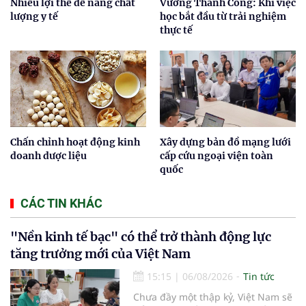
Nhiều lợi thế để nâng chất
Vương Thành Công: Khi việc
lượng y tế
học bắt đầu từ trải nghiệm
thực tế
Chấn chỉnh hoạt động kinh
Xây dựng bản đồ mạng lưới
doanh dược liệu
cấp cứu ngoại viện toàn
quốc
CÁC TIN KHÁC
"Nền kinh tế bạc" có thể trở thành động lực
tăng trưởng mới của Việt Nam
15:15
|
06/08/2026
Tin tức
Chưa đầy một thập kỷ, Việt Nam sẽ