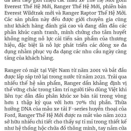
đã liên tiếp giới thiệu các mẫu xe Thế Hệ Mới gồm
Everest Thế Hệ Mới, Ranger Thế Hệ Mới, phiên bản
Everest Wildtrak mới và Ranger Raptor Thế Hệ Mới.
Các sản phẩm này đều được giới chuyên gia cũng
như khách hàng đánh giá cao và đang dẫn đầu các
phân khúc cạnh tranh, minh chứng cho tâm huyết
không ngừng nỗ lực cải tiến sản phẩm của thương
hiệu, đặc biệt là nỗ lực phát triển các dòng xe đa
dụng nhằm phục vụ đa dạng các nhu cầu ngày càng
tăng của khách hàng.
Ranger có mặt tại Việt Nam từ năm 2001 và bắt đầu
được lắp ráp trở lại trong nước từ năm 2021. Trải qua
nhiều thế hệ sản phẩm, Ranger dần khẳng định vị
thế vững chắc trong tâm trí người tiêu dùng Việt khi
liên tục dẫn đầu phân khúc xe bán tải trong vòng
hơn 1 thập kỷ qua với hơn 70% thị phần. Thừa
hưởng DNA của mẫu xe tải F-series huyền thoại của
Ford, Ranger Thế Hệ Mới được ra mắt vào năm 2022
sở hữu nhiều chi tiết cho thấy sự tỉ mỉ trong thiết kế
như hệ thống hộc chứa đồ thông minh, tay nắm cửa