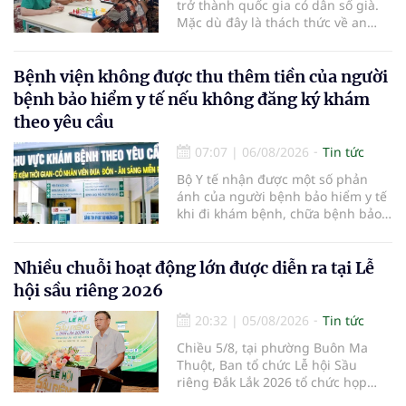
trở thành quốc gia có dân số già.
Mặc dù đây là thách thức về an
sinh xã hội, tuy nhiên cũng mở ra
"nền kinh tế bạc", lĩnh vực dự báo
có giá trị hàng tỷ USD.
Bệnh viện không được thu thêm tiền của người
bệnh bảo hiểm y tế nếu không đăng ký khám
theo yêu cầu
07:07
|
06/08/2026
Tin tức
Bộ Y tế nhận được một số phản
ánh của người bệnh bảo hiểm y tế
khi đi khám bệnh, chữa bệnh bảo
hiểm y tế đúng trình tự, thủ tục
quy định, không đăng ký khám
bệnh, chữa bệnh theo yêu cầu
Nhiều chuỗi hoạt động lớn được diễn ra tại Lễ
nhưng vẫn phải nộp thêm các chi
hội sầu riêng 2026
phí khám bệnh, chữa bệnh ngoài
phần cùng chi trả.
20:32
|
05/08/2026
Tin tức
Chiều 5/8, tại phường Buôn Ma
Thuột, Ban tổ chức Lễ hội Sầu
riêng Đắk Lắk 2026 tổ chức họp
báo thông tin về các hoạt động của