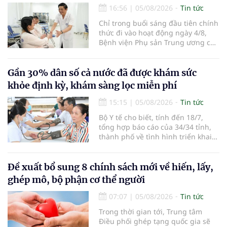
đường bay nội địa và quốc tế.
16:56
|
05/08/2026
Tin tức
Chỉ trong buổi sáng đầu tiên chính
thức đi vào hoạt động ngày 4/8,
Bệnh viện Phụ sản Trung ương cơ
sở 2 đã tiếp đón hơn 500 lượt
người đến khám, điều trị và đón
em bé đầu tiên chào đời.
Gần 30% dân số cả nước đã được khám sức
khỏe định kỳ, khám sàng lọc miễn phí
15:15
|
05/08/2026
Tin tức
Bộ Y tế cho biết, tính đến 18/7,
tổng hợp báo cáo của 34/34 tỉnh,
thành phố về tình hình triển khai
khám sức khỏe định kỳ, khám sàng
lọc miễn phí cho người dân, ghi
nhận 32.286.360 người, chiếm gần
Đề xuất bổ sung 8 chính sách mới về hiến, lấy,
30% dân số cả nước đã được khám
ghép mô, bộ phận cơ thể người
sức khỏe định kỳ năm nay.
07:07
|
05/08/2026
Tin tức
Trong thời gian tới, Trung tâm
Điều phối ghép tạng quốc gia sẽ