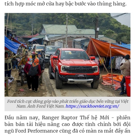
tích hợp móc mở cửa hay bậc bước vào thùng hàng.
Ford tích cực đóng góp vào phát triển giáo dục bền vững tại Việt
Nam. Ảnh Ford Việt Nam.
https://suckhoeviet.org.vn/
Đầu năm nay, Ranger Raptor Thế hệ Mới - phiên
bản bán tải hiệu năng cao được tinh chỉnh bởi đội
ngũ Ford Performance cũng đã có màn ra mắt đầy ấn