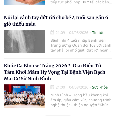
tiếp tục phối hợp Bộ Y tế, các bệnh
viện và các cơ quan liên quan để
mở rộng mạng lưới điều phối, tăng
cường truyền thông, hoàn thiện
Nối lại cánh tay đứt rời cho bé 4 tuổi sau gần 6
quy trình chuyên môn và hệ thống
giờ thiếu máu
pháp luật để thúc đẩy lĩnh vực
hiến và ghép mô tạng.
21:09
|
04/08/2026
Tin tức
Bệnh nhi 4 tuổi nhập Bệnh viện
Trung ương Quân đội 108 với cánh
tay phải bị nhổ giật, đứt rời hoàn
toàn do tai nạn giao thông. Dù
mạch máu, thần kinh bị tổn
thương nặng và thời gian thiếu
Khúc Ca Blouse Trắng 2026": Giai Điệu Từ
máu kéo dài, các bác sĩ đã tái lập
Tâm Khơi Mầm Hy Vọng Tại Bệnh Viện Bạch
tuần hoàn thành công sau ca vi
Mai Cơ Sở Ninh Bình
phẫu kéo dài 3 giờ.
21:00
|
04/08/2026
Sức khỏe
Ninh Bình – Trong bầu không khí
ấm áp, giàu cảm xúc, chương trình
nghệ thuật – thiện nguyện "Khúc
ca Blouse trắng" đã chính thức
khởi động hành trình năm 2026 với