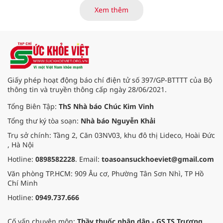
điểm dừng chân đầu tiên tại Bệnh
Xem thêm
viện Bạch Mai cơ sở Ninh Bình.
Giấy phép hoạt động báo chí điện tử số 397/GP-BTTTT của Bộ
thông tin và truyền thông cấp ngày 28/06/2021.
Tổng Biên Tập:
ThS Nhà báo Chúc Kim Vinh
Tổng thư ký tòa soạn:
Nhà báo Nguyễn Khải
Trụ sở chính: Tầng 2, Căn 03NV03, khu đô thị Lideco, Hoài Đức
, Hà Nội
Hotline:
0898582228
. Email:
toasoansuckhoeviet@gmail.com
Văn phòng TP.HCM: 909 Âu cơ, Phường Tân Sơn Nhì, TP Hồ
Chí Minh
Hotline:
0949.737.666
Cố vấn chuyên môn:
Thầy thuốc nhân dân - GS.TS Trương