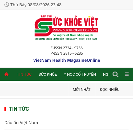
Thứ Bảy 08/08/2026 23:48
E-ISSN 2734 - 9756
P-ISSN 2815 - 6285
VietNam Health MagazineOnline
NLINE
TIN TỨC
SỨC KHỎE
Y HỌC CỔ TRUYỀN
NGHIÊN CỨU TRA
MỚI NHẤT
ĐỌC NHIỀU
TIN TỨC
Dấu ấn Việt Nam