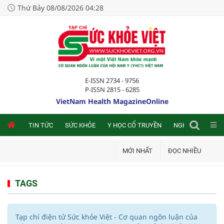
Thứ Bảy 08/08/2026 04:28
E-ISSN 2734 - 9756
P-ISSN 2815 - 6285
VietNam Health MagazineOnline
NLINE
TIN TỨC
SỨC KHỎE
Y HỌC CỔ TRUYỀN
NGHIÊN CỨU TRA
MỚI NHẤT
ĐỌC NHIỀU
TAGS
Tạp chí điện tử Sức khỏe Việt - Cơ quan ngôn luận của