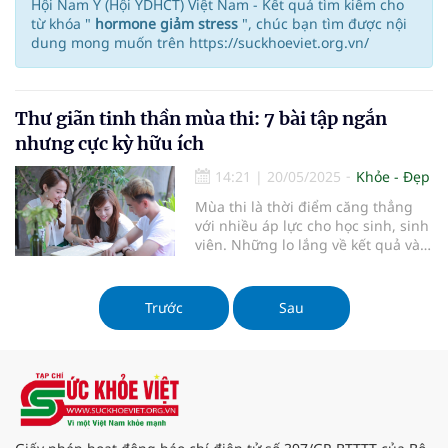
Hội Nam Y (Hội YDHCT) Việt Nam - Kết quả tìm kiếm cho
từ khóa "
hormone giảm stress
", chúc bạn tìm được nội
dung mong muốn trên https://suckhoeviet.org.vn/
Thư giãn tinh thần mùa thi: 7 bài tập ngắn
nhưng cực kỳ hữu ích
14:21
|
20/05/2025
Khỏe - Đẹp
Mùa thi là thời điểm căng thẳng
với nhiều áp lực cho học sinh, sinh
viên. Những lo lắng về kết quả và
khối lượng kiến thức cần ôn tập có
thể khiến tinh thần trở nên mệt
mỏi. Để giữ cho tâm trí luôn tỉnh
Trước
Sau
táo và thư giãn, việc thực hiện
những bài tập ngắn nhưng hiệu
quả là rất cần thiết. Bài viết này sẽ
giới thiệu 7 bài tập giúp thư giãn
tinh thần mùa thi, mang lại sự
bình yên và tập trung cho bạn.