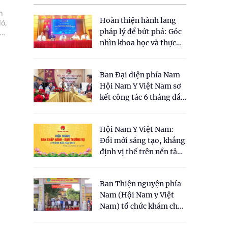
n
Hoàn thiện hành lang
đó,
pháp lý để bứt phá: Góc
 cơ
nhìn khoa học và thực
tiễn tại Tọa đàm " Đề
xuất một số nội dung
Ban Đại diện phía Nam
cho Luật Y dược cổ
Hội Nam Y Việt Nam sơ
truyền Việt Nam"
kết công tác 6 tháng đầu
năm 2026
Hội Nam Y Việt Nam:
Đổi mới sáng tạo, khẳng
định vị thế trên nền tảng
y học cổ truyền và khoa
học hiện đại
Ban Thiện nguyện phía
Nam (Hội Nam y Việt
Nam) tổ chức khám chữa
bệnh y học cổ truyền và