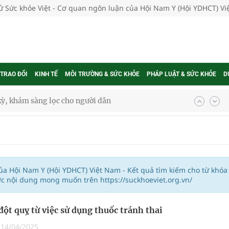
tử Sức khỏe Việt - Cơ quan ngôn luận của Hội Nam Y (Hội YDHCT) V
 TRAO ĐỔI
KINH TẾ
MÔI TRƯỜNG & SỨC KHỎE
PHÁP LUẬT & SỨC KHỎE
D
kỳ, khám sàng lọc cho người dân
ông cực hiệu quả
 chuyên gia
của Hội Nam Y (Hội YDHCT) Việt Nam - Kết quả tìm kiếm cho từ khóa
ợc nội dung mong muốn trên https://suckhoeviet.org.vn/
nghiệm thực tế
đột quỵ từ việc sử dụng thuốc tránh thai
|
14/04/2025