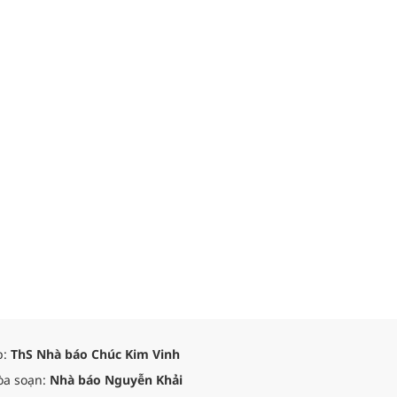
p:
ThS Nhà báo Chúc Kim Vinh
òa soạn:
Nhà báo Nguyễn Khải