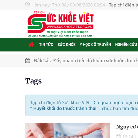
Hôm nay:
Thứ Bảy 08/08/2026 03:54
-
Tạp chí điện 
TIN TỨC
SỨC KHỎE
Y HỌC CỔ TRUYỀN
NGHIÊN CỨU
Đắk Lắk: Đẩy nhanh tiến độ khám sức khỏe định 
Tổng hợp những cách trị thâm body nách, bẹn, m
Tags
Tỷ lệ tật khúc xạ ở trẻ gia tăng: Khuyến nghị của
Nhiều lợi thế để nâng chất lượng y tế
Tạp chí điện tử Sức khỏe Việt - Cơ quan ngôn luận 
"
Huyết khối do thuốc tránh thai
", chúc bạn tìm đư
Vương Thành Công: Khi việc học bắt đầu từ trải 
Nguy cơ 
Chấn chỉnh hoạt động kinh doanh dược liệu
16:24