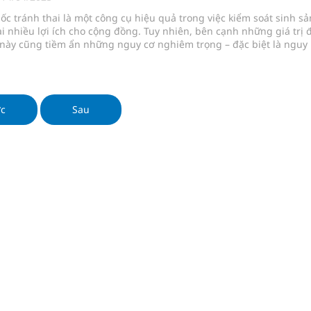
ngừa ung thư
uốc tránh thai là một công cụ hiệu quả trong việc kiểm soát sinh sả
i nhiều lợi ích cho cộng đồng. Tuy nhiên, bên cạnh những giá trị 
 Máu Của Các Loài Nhân Sâm (Panax Spp.): Tổng
 này cũng tiềm ẩn những nguy cơ nghiêm trọng – đặc biệt là nguy
 huyết khối và đột quỵ.
oàn quốc
ớc
Sau
g, nhiệt độ cao nhất 35 độ