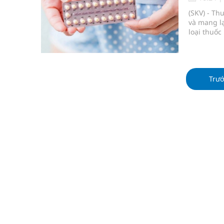
Súp lơ xanh mang đến hy vọng mới trong phòng 
(SKV) - Th
và mang lạ
Tác Dụng Chống Kết Tập Tiểu Cầu Và Chống Đông
loại thuốc
hình thành
Quan Bằng Chứng Dược Lý Và Cơ Chế Phân Tử
Xây dựng bản đồ mạng lưới cấp cứu ngoại viện t
Trư
Dự báo thời tiết ngày 08/8/2026: Bắc Bộ nắng nón