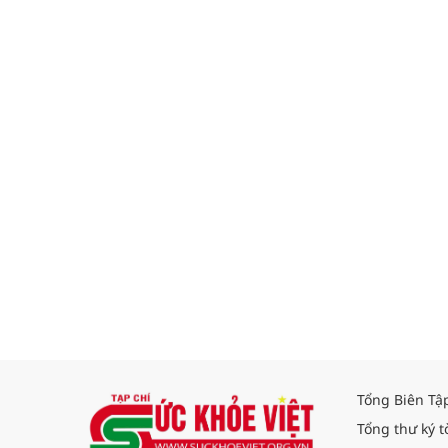
Tổng Biên Tậ
Tổng thư ký t