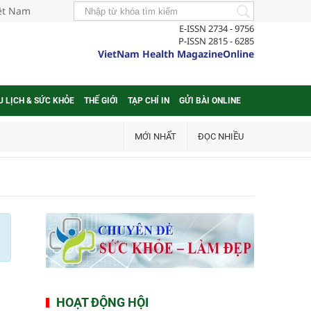
iệt Nam
E-ISSN 2734 - 9756
P-ISSN 2815 - 6285
VietNam Health MagazineOnline
U LỊCH & SỨC KHỎE
THẾ GIỚI
TẠP CHÍ IN
GỬI BÀI ONLINE
MỚI NHẤT
ĐỌC NHIỀU
HOẠT ĐỘNG HỘI