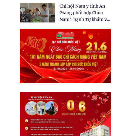
tặng quà cho 150 người
Chi hội Nam y tỉnh An
dân tại xã Tân Tập
Giang phối hợp Chùa
Nam Thạnh Tự khám và
cấp thuốc miễn phí cho
nhân dân