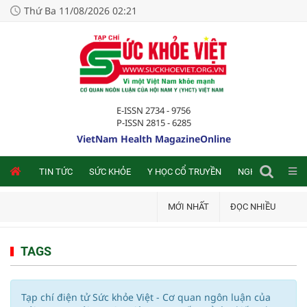
Thứ Ba 11/08/2026 02:21
E-ISSN 2734 - 9756
P-ISSN 2815 - 6285
VietNam Health MagazineOnline
NLINE
TIN TỨC
SỨC KHỎE
Y HỌC CỔ TRUYỀN
NGHIÊN CỨU TRA
MỚI NHẤT
ĐỌC NHIỀU
TAGS
Tạp chí điện tử Sức khỏe Việt - Cơ quan ngôn luận của