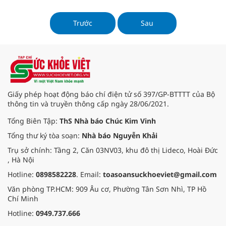
đổi, bổ sung một số điều của Luật
Bảo hiểm y tế (BHYT).
Trước
Sau
Giấy phép hoạt động báo chí điện tử số 397/GP-BTTTT của Bộ
thông tin và truyền thông cấp ngày 28/06/2021.
Tổng Biên Tập:
ThS Nhà báo Chúc Kim Vinh
Tổng thư ký tòa soạn:
Nhà báo Nguyễn Khải
Trụ sở chính: Tầng 2, Căn 03NV03, khu đô thị Lideco, Hoài Đức
, Hà Nội
Hotline:
0898582228
. Email:
toasoansuckhoeviet@gmail.com
Văn phòng TP.HCM: 909 Âu cơ, Phường Tân Sơn Nhì, TP Hồ
Chí Minh
Hotline:
0949.737.666