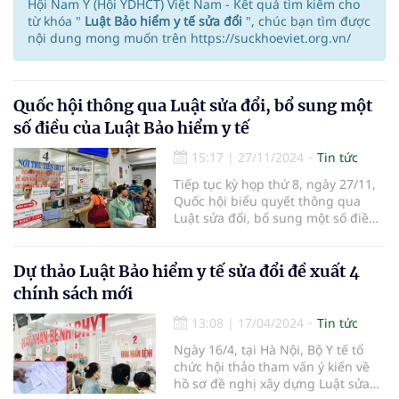
Hội Nam Y (Hội YDHCT) Việt Nam - Kết quả tìm kiếm cho
từ khóa "
Luật Bảo hiểm y tế sửa đổi
", chúc bạn tìm được
nội dung mong muốn trên https://suckhoeviet.org.vn/
Quốc hội thông qua Luật sửa đổi, bổ sung một
số điều của Luật Bảo hiểm y tế
15:17
|
27/11/2024
Tin tức
Tiếp tục kỳ họp thứ 8, ngày 27/11,
Quốc hội biểu quyết thông qua
Luật sửa đổi, bổ sung một số điều
của Luật Bảo hiểm y tế. 446/455 đại
biểu Quốc hội tham gia biểu quyết
tán thành.
Dự thảo Luật Bảo hiểm y tế sửa đổi đề xuất 4
chính sách mới
13:08
|
17/04/2024
Tin tức
Ngày 16/4, tại Hà Nội, Bộ Y tế tổ
chức hội thảo tham vấn ý kiến về
hồ sơ đề nghị xây dựng Luật sửa