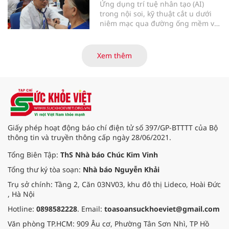
Ứng dụng trí tuệ nhân tạo (AI)
trong nội soi, kỹ thuật cắt u dưới
niêm mạc qua đường ống mềm và
các tiến bộ mới hướng tới "chữa
khỏi chức năng" bệnh viêm gan B
là những nội dung trọng tâm được
Xem thêm
báo cáo tại Hội thảo khoa học cập
nhật chẩn đoán và điều trị bệnh lý
tiêu hóa - gan mật vừa diễn ra
ngày 1/8 tại Bệnh viện Đại học
quốc tế Hồng Bàng.
Giấy phép hoạt động báo chí điện tử số 397/GP-BTTTT của Bộ
thông tin và truyền thông cấp ngày 28/06/2021.
Tổng Biên Tập:
ThS Nhà báo Chúc Kim Vinh
Tổng thư ký tòa soạn:
Nhà báo Nguyễn Khải
Trụ sở chính: Tầng 2, Căn 03NV03, khu đô thị Lideco, Hoài Đức
, Hà Nội
Hotline:
0898582228
. Email:
toasoansuckhoeviet@gmail.com
Văn phòng TP.HCM: 909 Âu cơ, Phường Tân Sơn Nhì, TP Hồ