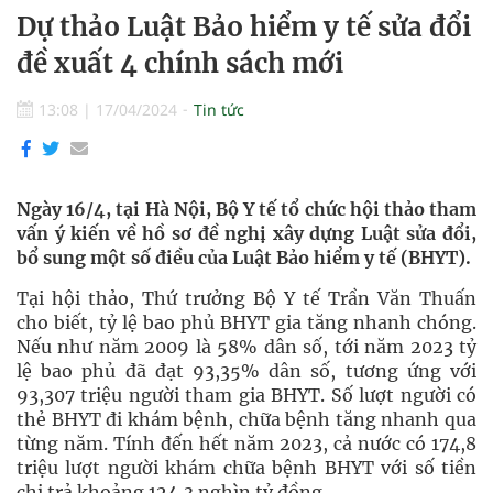
Dự thảo Luật Bảo hiểm y tế sửa đổi
đề xuất 4 chính sách mới
13:08
|
17/04/2024
Tin tức
Ngày 16/4, tại Hà Nội, Bộ Y tế tổ chức hội thảo tham
vấn ý kiến về hồ sơ đề nghị xây dựng Luật sửa đổi,
bổ sung một số điều của Luật Bảo hiểm y tế (BHYT).
Tại hội thảo, Thứ trưởng Bộ Y tế Trần Văn Thuấn
cho biết, tỷ lệ bao phủ BHYT gia tăng nhanh chóng.
Nếu như năm 2009 là 58% dân số, tới năm 2023 tỷ
lệ bao phủ đã đạt 93,35% dân số, tương ứng với
93,307 triệu người tham gia BHYT. Số lượt người có
thẻ BHYT đi khám bệnh, chữa bệnh tăng nhanh qua
từng năm. Tính đến hết năm 2023, cả nước có 174,8
triệu lượt người khám chữa bệnh BHYT với số tiền
chi trả khoảng 124,3 nghìn tỷ đồng.