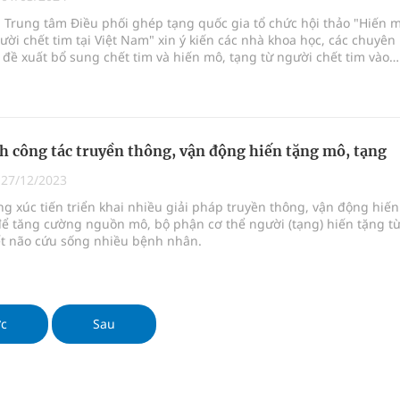
ầm
 Trung tâm Điều phối ghép tạng quốc gia tổ chức hội thảo "Hiến m
ười chết tim tại Việt Nam" xin ý kiến các nhà khoa học, các chuyên
i sầu riêng 2026
c đề xuất bổ sung chết tim và hiến mô, tạng từ người chết tim vào
nh vực cấp cứu, điều trị đột quỵ
 lại khai thác vào ngày 19/8
 công tác truyền thông, vận động hiến tặng mô, tạng
pháp tăng cường chống hàng giả và gian lận thương
|
27/12/2023
ng xúc tiến triển khai nhiều giải pháp truyền thông, vận động hiến
để tăng cường nguồn mô, bộ phận cơ thể người (tạng) hiến tặng t
t não cứu sống nhiều bệnh nhân.
oàn quốc
ớc
Sau