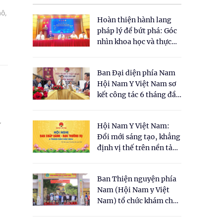
ô,
Hoàn thiện hành lang
pháp lý để bứt phá: Góc
nhìn khoa học và thực
tiễn tại Tọa đàm " Đề
xuất một số nội dung
Ban Đại diện phía Nam
cho Luật Y dược cổ
Hội Nam Y Việt Nam sơ
truyền Việt Nam"
kết công tác 6 tháng đầu
năm 2026
ừ
Hội Nam Y Việt Nam:
Đổi mới sáng tạo, khẳng
định vị thế trên nền tảng
y học cổ truyền và khoa
học hiện đại
Ban Thiện nguyện phía
Nam (Hội Nam y Việt
Nam) tổ chức khám chữa
bệnh y học cổ truyền và