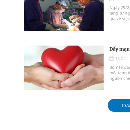
Ung thư thận: Nguy hiểm vì tiến triển quá âm th
Ngày 29/2,
tạng từ ng
Nhiều chuỗi hoạt động lớn được diễn ra tại Lễ hộ
gia về việ
Luật.
Tiếp tục rà soát, triển khai các nhiệm vụ trong lĩ
Lâm Đồng: Quyết tâm đưa sân bay Liên Khương trở
Đẩy mạnh
Pháp luật – Sức khỏe – Doanh nghiệp: Tìm giải 
16:04
Bộ Y tế đa
mại
mô, tạng 
nguồn chế
Xây dựng bản đồ mạng lưới cấp cứu ngoại viện t
Trư