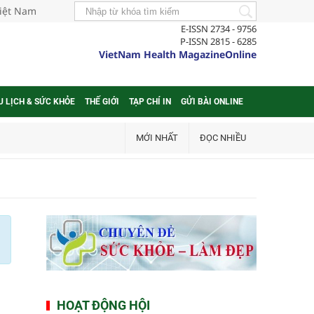
Việt Nam
E-ISSN 2734 - 9756
P-ISSN 2815 - 6285
VietNam Health MagazineOnline
U LỊCH & SỨC KHỎE
THẾ GIỚI
TẠP CHÍ IN
GỬI BÀI ONLINE
MỚI NHẤT
ĐỌC NHIỀU
HOẠT ĐỘNG HỘI