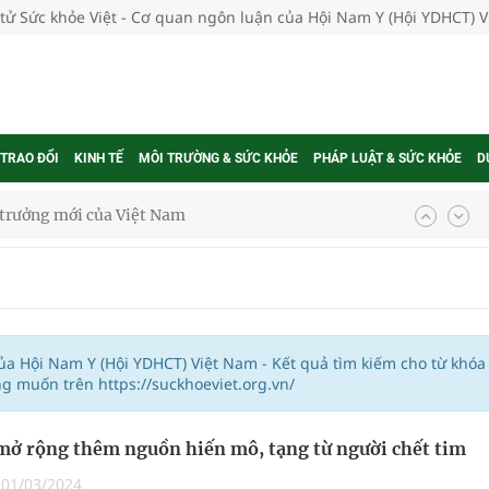
 tử Sức khỏe Việt - Cơ quan ngôn luận của Hội Nam Y (Hội YDHCT) 
 TRAO ĐỔI
KINH TẾ
MÔI TRƯỜNG & SỨC KHỎE
PHÁP LUẬT & SỨC KHỎE
D
g trưởng mới của Việt Nam
phương hai cấp trong quản lý hoạt động nha khoa,
uồn lực cho môi trường và cộng đồng
của Hội Nam Y (Hội YDHCT) Việt Nam - Kết quả tìm kiếm cho từ khóa
g muốn trên https://suckhoeviet.org.vn/
ệnh bảo hiểm y tế nếu không đăng ký khám theo yêu
mở rộng thêm nguồn hiến mô, tạng từ người chết tim
|
01/03/2024