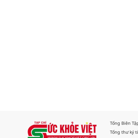
Tổng Biên Tậ
Tổng thư ký t