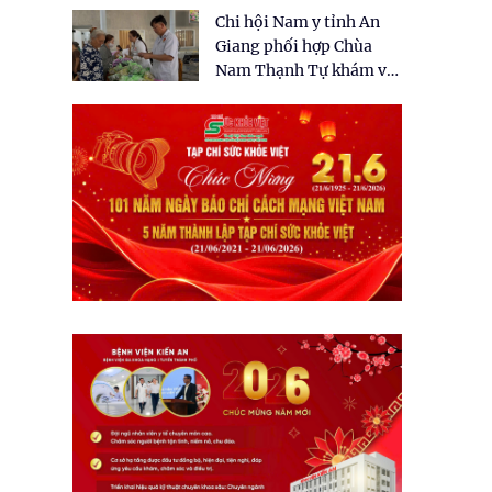
tặng quà cho 150 người
Chi hội Nam y tỉnh An
dân tại xã Tân Tập
Giang phối hợp Chùa
Nam Thạnh Tự khám và
cấp thuốc miễn phí cho
nhân dân