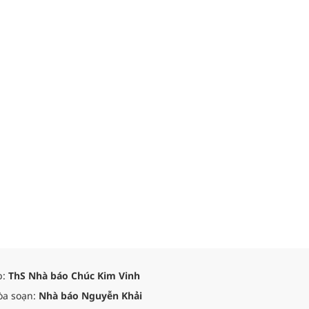
p:
ThS Nhà báo Chúc Kim Vinh
òa soạn:
Nhà báo Nguyễn Khải