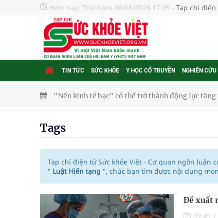
Hôm nay:
Thứ Năm 06/08/2026 17:05
-
Tạp chí điện
TIN TỨC
SỨC KHỎE
Y HỌC CỔ TRUYỀN
NGHIÊN CỨU
"Nền kinh tế bạc" có thể trở thành động lực tăn
Quảng Trị: Phát huy vai trò của chính quyền địa 
Tags
bảo vệ sức khỏe Nhân dân
Không chỉ cắt tóc, Đông Tây Barbershop dành ng
Tạp chí điện tử Sức khỏe Việt - Cơ quan ngôn luận 
"
Luật Hiến tạng
", chúc bạn tìm được nội dung mon
Bệnh viện không được thu thêm tiền của người b
Đề xuất 
cầu
09:45