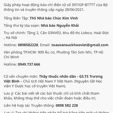
Giấy phép hoạt động báo chí điện tử số 397/GP-BTTTT của Bộ
thông tin và truyền thông cấp ngày 28/06/2021.
Tổng Biên Tập:
ThS Nhà báo Chúc Kim Vinh
Tổng thư ký tòa soạn:
Nhà báo Nguyễn Khải
Trụ sở chính: Tầng 2, Căn 03NV03, khu đô thị Lideco, Hoài Đức
, Hà Nội
Hotline:
0898582228
. Email:
toasoansuckhoeviet@gmail.com
Văn phòng TP.HCM: 909 Âu cơ, Phường Tân Sơn Nhì, TP Hồ
Chí Minh
Hotline:
0949.737.666
Cố vấn chuyên môn:
Thầy thuốc nhân dân - GS.TS Trương
Việt Bình
– Chủ tịch Hội Nam Y Việt Nam. (Nguyên GĐ Học
viện Y Dược học cổ truyền Việt Nam).
Lưu ý: Các bài viết về các bài thuốc chỉ có tính chất tham
khảo, không thay thế cho việc chẩn đoán hoặc điều trị.
Liên hệ hợp tác Truyền thông:
0898 582 228
Lưu ý: Tạp chí không tiếp nhận hỗ trợ bằng tiền mặt và không