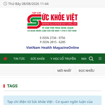
Thứ Bảy 08/08/2026 11:44
E-ISSN 2734 - 9756
P-ISSN 2815 - 6285
VietNam Health MagazineOnline
NLINE
TIN TỨC
SỨC KHỎE
Y HỌC CỔ TRUYỀN
NGHIÊN CỨU TRA
MỚI NHẤT
ĐỌC NHIỀU
TAGS
Tạp chí điện tử Sức khỏe Việt - Cơ quan ngôn luận của