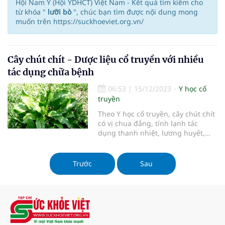
Hội Nam Y (Hội YDHCT) Việt Nam - Kết quả tìm kiếm cho
từ khóa "
lưỡi bò
", chúc bạn tìm được nội dung mong
muốn trên https://suckhoeviet.org.vn/
Cây chút chít - Dược liệu cổ truyền với nhiều
tác dụng chữa bệnh
06:53
|
15/12/2023
Y học cổ
truyền
Theo Y học cổ truyền, cây chút chít
có vị chua đắng, tính lạnh tác
dụng thanh nhiệt, lương huyết,
nhuận tràng, sát trùng...
Trước
Sau