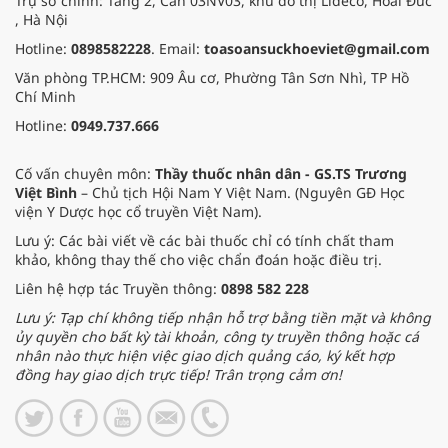
Trụ sở chính: Tầng 2, Căn 03NV03, khu đô thị Lideco, Hoài Đức
, Hà Nội
Hotline:
0898582228
. Email:
toasoansuckhoeviet@gmail.com
Văn phòng TP.HCM: 909 Âu cơ, Phường Tân Sơn Nhì, TP Hồ
Chí Minh
Hotline:
0949.737.666
Cố vấn chuyên môn:
Thầy thuốc nhân dân - GS.TS Trương
Việt Bình
– Chủ tịch Hội Nam Y Việt Nam. (Nguyên GĐ Học
viện Y Dược học cổ truyền Việt Nam).
Lưu ý: Các bài viết về các bài thuốc chỉ có tính chất tham
khảo, không thay thế cho việc chẩn đoán hoặc điều trị.
Liên hệ hợp tác Truyền thông:
0898 582 228
Lưu ý: Tạp chí không tiếp nhận hỗ trợ bằng tiền mặt và không
ủy quyền cho bất kỳ tài khoản, công ty truyền thông hoặc cá
nhân nào thực hiện việc giao dịch quảng cáo, ký kết hợp
đồng hay giao dịch trực tiếp! Trân trọng cảm ơn!