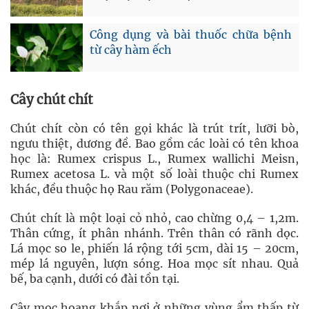
Công dụng và bài thuốc chữa bệnh
từ cây hàm ếch
Cây chút chít
Chút chít còn có tên gọi khác là trút trít, lưỡi bò,
ngưu thiệt, dương đề. Bao gồm các loài có tên khoa
học là: Rumex crispus L., Rumex wallichi Meisn,
Rumex acetosa L. và một số loài thuộc chi Rumex
khác, đều thuộc họ Rau răm (Polygonaceae).
Chút chít là một loại cỏ nhỏ, cao chừng 0,4 – 1,2m.
Thân cứng, ít phân nhánh. Trên thân có rãnh dọc.
Lá mọc so le, phiến lá rộng tới 5cm, dài 15 – 20cm,
mép lá nguyên, lượn sóng. Hoa mọc sít nhau. Quả
bế, ba cạnh, dưới có đài tồn tại.
Cây mọc hoang khắp nơi ở những vùng ẩm thấp từ