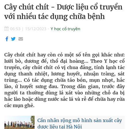
Cây chút chít - Dược liệu cổ truyền
với nhiều tác dụng chữa bệnh
06:53
|
15/12/2023
Y học cổ truyền
Cây chút chít hay còn có một số tên gọi khác như:
lưỡi bò, dương đề, thổ đại hoàng... Theo Y học cổ
truyền, cây chút chít có vị chua đắng, tính lạnh tác
dụng thanh nhiệt, lương huyết, nhuận tràng, sát
trùng... Có tác dụng chữa táo bón, mụn nhọt, hắc
lào, ứ huyết sưng đau. Trong dân gian, trước đây
người ta thường dùng lá xát vào những chỗ da bị
hắc lào hoặc dùng nước sắc lá và rễ để chữa hay rửa
các mụn ghẻ.
Cần nhân rộng mô hình sản xuất cây
dược liệu tại Hà Nội