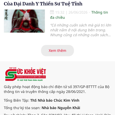
trước cơ hội lớn để khẳng định vai
Của Đại Danh Y Thiền Sư Tuệ Tĩnh
trò trong hệ thống Y tế quốc gia...
15:32
|
26/06/2026
Thông tin
đa chiều
“
Có những cuốn sách mà giá trị lớn
nhất nằm ở nội dung bên trong.
Nhưng cũng có những cuốn sách
mà chỉ cần đọc vài trang đầu,
người đọc đã có thể hiểu được tầm
vóc của tác giả và triết lý mà cả
Xem thêm
cuộc đời họ muốn gửi gắm
”.
Giấy phép hoạt động báo chí điện tử số 397/GP-BTTTT của Bộ
thông tin và truyền thông cấp ngày 28/06/2021.
Tổng Biên Tập:
ThS Nhà báo Chúc Kim Vinh
Tổng thư ký tòa soạn:
Nhà báo Nguyễn Khải