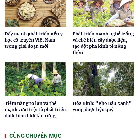
Đẩy mạnh phát triển nền y
Phát triển mạnh nghề trồng
học cổ truyền Việt Nam
và chế biến cây dược liệu,
trong giai đoạn mới
tạo đột phá kinh tế nông
thôn
Tiềm năng to lớn và thế
Hòa Bình: "Kho Báu Xanh"
mạnh vượt trội từ phát triển
vùng dược liệu quý
dược liệu dưới tán rừng
CÙNG CHUYÊN MỤC