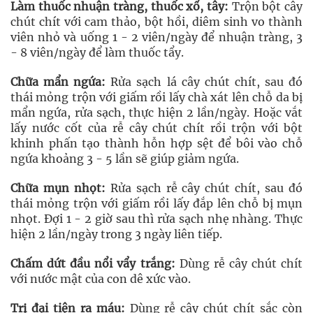
Làm
thuốc nhuận tràng
, thuốc xổ, tây:
Trộn bột cây
chút chít với cam thảo, bột hồi, diêm sinh vo thành
viên nhỏ và uống 1 - 2 viên/ngày để nhuận tràng, 3
- 8 viên/ngày để làm thuốc tẩy.
Chữa mẩn ngứa:
Rửa sạch lá cây chút chít, sau đó
thái mỏng trộn với giấm rồi lấy chà xát lên chỗ da bị
mẩn ngứa, rửa sạch, thực hiện 2 lần/ngày. Hoặc vắt
lấy nước cốt của rễ cây chút chít rồi trộn với bột
khinh phấn tạo thành hỗn hợp sệt để bôi vào chỗ
ngứa khoảng 3 - 5 lần sẽ giúp giảm ngứa.
Chữa mụn nhọt:
Rửa sạch rễ cây chút chít, sau đó
thái mỏng trộn với giấm rồi lấy đắp lên chỗ bị mụn
nhọt. Đợi 1 - 2 giờ sau thì rửa sạch nhẹ nhàng. Thực
hiện 2 lần/ngày trong 3 ngày liên tiếp.
Chấm dứt đầu nổi vẩy trắng:
Dùng rễ cây chút chít
với nước mật của con dê xức vào.
Trị đại tiện ra máu:
Dùng rễ cây chút chít sắc còn