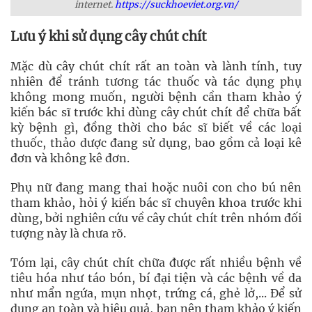
internet.
https://suckhoeviet.org.vn/
Lưu ý khi sử dụng cây chút chít
Mặc dù cây chút chít rất an toàn và lành tính, tuy
nhiên để tránh tương tác thuốc và tác dụng phụ
không mong muốn, người bệnh cần tham khảo ý
kiến bác sĩ trước khi dùng cây chút chít để chữa bất
kỳ bệnh gì, đồng thời cho bác sĩ biết về các loại
thuốc, thảo dược đang sử dụng, bao gồm cả loại kê
đơn và không kê đơn.
Phụ nữ đang mang thai hoặc nuôi con cho bú nên
tham khảo, hỏi ý kiến bác sĩ chuyên khoa trước khi
dùng, bởi nghiên cứu về cây chút chít trên nhóm đối
tượng này là chưa rõ.
Tóm lại, cây chút chít chữa được rất nhiều bệnh về
tiêu hóa như táo bón, bí đại tiện và các bệnh về da
như mẩn ngứa, mụn nhọt, trứng cá, ghẻ lở,... Để sử
dụng an toàn và hiệu quả, bạn nên tham khảo ý kiến