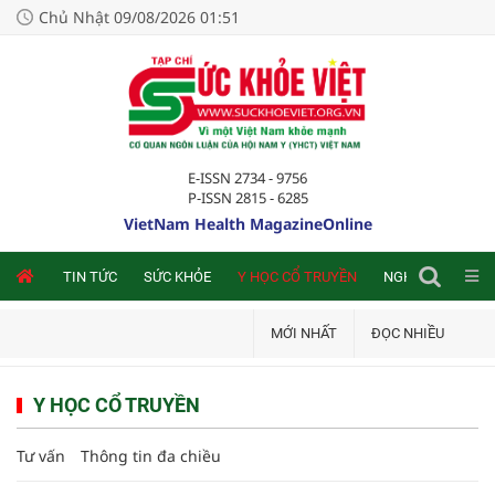
Chủ Nhật 09/08/2026 01:51
E-ISSN 2734 - 9756
P-ISSN 2815 - 6285
VietNam Health MagazineOnline
NLINE
TIN TỨC
SỨC KHỎE
Y HỌC CỔ TRUYỀN
NGHIÊN CỨU TRA
MỚI NHẤT
ĐỌC NHIỀU
Y HỌC CỔ TRUYỀN
Tư vấn
Thông tin đa chiều