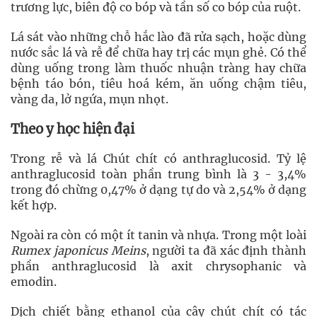
trương lực, biên độ co bóp và tần số co bóp của ruột.
Lá sát vào những chỗ hắc lào đã rửa sạch, hoặc dùng
nước sắc lá và rễ để chữa hay trị các mụn ghẻ. Có thể
dùng uống trong làm thuốc nhuận tràng hay chữa
bệnh táo bón, tiêu hoá kém, ăn uống chậm tiêu,
vàng da, lở ngứa, mụn nhọt.
Theo y học hiện đại
Trong rễ và lá Chút chít có anthraglucosid. Tỷ lệ
anthraglucosid toàn phần trung bình là 3 - 3,4%
trong đó chừng 0,47% ở dạng tự do và 2,54% ở dạng
kết hợp.
Ngoài ra còn có một ít tanin và nhựa. Trong một loài
Rumex japonicus Meins
, người ta đã xác định thành
phần anthraglucosid là axit chrysophanic và
emodin.
Dịch chiết bằng ethanol của cây chút chít có tác