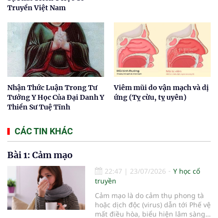
Truyền Việt Nam
Nhận Thức Luận Trong Tư
Viêm mũi do vận mạch và dị
Tưởng Y Học Của Đại Danh Y
ứng (Tỵ cừu, tỵ uyên)
Thiền Sư Tuệ Tĩnh
CÁC TIN KHÁC
Bài 1: Cảm mạo
22:47
|
23/07/2026
Y học cổ
truyền
Cảm mạo là do cảm thụ phong tà
hoặc dịch độc (virus) dẫn tới Phế vệ
mất điều hòa, biểu hiện lâm sàng