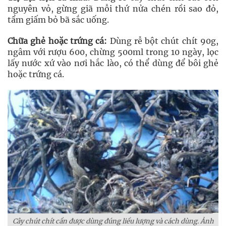
nguyên vỏ, gừng giã mỗi thứ nửa chén rồi sao đỏ,
tẩm giấm bỏ bã sắc uống.
Chữa ghẻ hoặc trứng cá:
Dùng rễ bột chút chít 90g,
ngâm với rượu 600, chừng 500ml trong 10 ngày, lọc
lấy nước xứ vào nơi hắc lào, có thể dùng để bôi ghẻ
hoặc trứng cá.
Cây chút chít cần được dùng đúng liều lượng và cách dùng. Ảnh