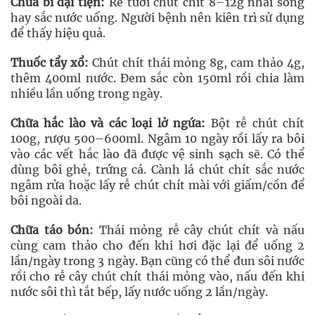
Chữa bí đại tiện:
Rễ tươi chút chít 8–12g nhai sống
hay sắc nước uống. Người bệnh nên kiên trì sử dụng
để thấy hiệu quả.
Thuốc tẩy xổ:
Chút chít thái mỏng 8g, cam thảo 4g,
thêm 400ml nước. Đem sắc còn 150ml rồi chia làm
nhiều lần uống trong ngày.
Chữa hắc lào và các loại lở ngứa:
Bột rễ chút chít
100g, rượu 500–600ml. Ngâm 10 ngày rồi lấy ra bôi
vào các vết hắc lào đã được vệ sinh sạch sẽ. Có thể
dùng bôi ghẻ, trứng cá. Cành lá chút chít sắc nước
ngâm rửa hoặc lấy rễ chút chít mài với giấm/cồn để
bôi ngoài da.
Chữa táo bón:
Thái mỏng rễ cây chút chít và nấu
cùng cam thảo cho đến khi hơi đặc lại để uống 2
lần/ngày trong 3 ngày. Bạn cũng có thể đun sôi nước
rồi cho rễ cây chút chít thái mỏng vào, nấu đến khi
nước sôi thì tắt bếp, lấy nước uống 2 lần/ngày.