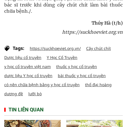
bác sĩ trước khi dùng cây chút chít làm bài thuốc
chữa bệnh./.
Thúy Hà (t/h)
https://suckhoeviet.org.vn
Tags:
https://suckhoeviet.org.vn/
Cây chút chít
Dược liệu cổ truyền
Y Học Cổ Truyền
y học cổ truyền việt nam
thuốc y học cổ truyền
dược liệu Y học cổ truyền
bài thuốc y học cổ truyền
có nên chữa bệnh bằng y học cổ truyền
thổ đại hoàng
dương đề
lưỡi bò
TIN LIÊN QUAN