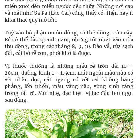
miền xuôi đến miền ngược đều thấy. Những nơi cao
và mát như Sa Pa (Lào Cai) cũng thấy có. Hiện nay ít
khai thác quy mô lớn.
Tuỳ vào bộ phận muốn dùng, có thể dùng toàn cây.
Rễ có thể đào quanh năm, nhưng tốt nhất vào mùa
thu đông, trong các tháng 8, 9, 10. Đào về, rửa sạch
đất, cắt bỏ rễ con, phơi khô là được.
Vị thuốc thường là những mẩu rễ tròn dài 10 –
20cm, đường kính 1 - 1,5cm, mặt ngoài màu nâu có
vết nhăn dọc, cắt ngang có vết cắt không bằng
phẳng, lổn nhổn, màu vàng nâu, vùng sinh tầng
trông rất rõ. Mùi nhẹ, đặc biệt, vị lúc đầu hơi ngọt
sau đắng.