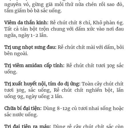
nguyên vỏ, gừng giã mỗi thứ nửa chén rồi sao đỏ,
tẩm giấm bỏ bã sắc uống.
Viêm da thần kinh:
Rễ chút chít 8 chỉ, Khô phàn 6g.
Tất cả tán bột trộn chung với dấm xức vào nơi đau
ngứa, ngày 1-2 lần.
Trị ung nhọt sưng đau:
Rễ chút chít mài với dấm, bôi
bên ngoài.
Trị viêm amidan cấp tính:
Rễ chút chít tươi 30g sắc
uống.
Trị xuất huyết nội, tím do dị ứng:
Toàn cây chút chít
tươi 30g, sắc uống, Rễ chút chít nghiền bột, lần
uống 9g, ngày uống 2 lần.
Chữa bí đại tiện:
Dùng 8-12g củ tươi nhai sống hoặc
sắc nước uống.
Trị đại tiện ra máu:
Dùng rễ cây chút chít sắc còn