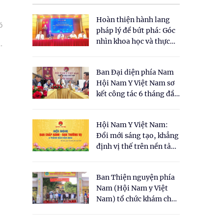
Hoàn thiện hành lang
ó
pháp lý để bứt phá: Góc
nhìn khoa học và thực
tiễn tại Tọa đàm " Đề
xuất một số nội dung
Ban Đại diện phía Nam
cho Luật Y dược cổ
Hội Nam Y Việt Nam sơ
truyền Việt Nam"
kết công tác 6 tháng đầu
năm 2026
Hội Nam Y Việt Nam:
Đổi mới sáng tạo, khẳng
định vị thế trên nền tảng
y học cổ truyền và khoa
học hiện đại
Ban Thiện nguyện phía
Nam (Hội Nam y Việt
Nam) tổ chức khám chữa
bệnh y học cổ truyền và