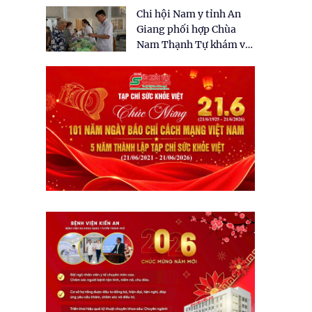
tặng quà cho 150 người
Chi hội Nam y tỉnh An
dân tại xã Tân Tập
Giang phối hợp Chùa
Nam Thạnh Tự khám và
cấp thuốc miễn phí cho
nhân dân