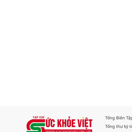
Tổng Biên Tậ
Tổng thư ký t