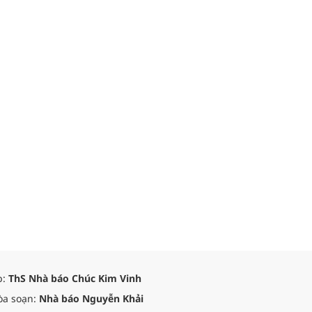
p:
ThS Nhà báo Chúc Kim Vinh
òa soạn:
Nhà báo Nguyễn Khải