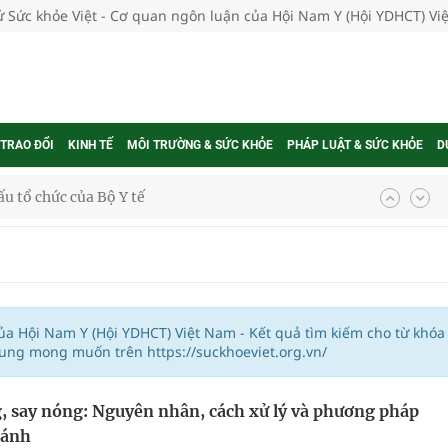
tử Sức khỏe Việt - Cơ quan ngôn luận của Hội Nam Y (Hội YDHCT) V
 TRAO ĐỔI
KINH TẾ
MÔI TRƯỜNG & SỨC KHỎE
PHÁP LUẬT & SỨC KHỎE
D
u tổ chức của Bộ Y tế
 đại
 niệm 5 năm Tạp chí Sức Khỏe Việt
ướng tới nâng cao năng lực tự chủ
của Hội Nam Y (Hội YDHCT) Việt Nam - Kết quả tìm kiếm cho từ khóa
dung mong muốn trên https://suckhoeviet.org.vn/
, say nóng: Nguyên nhân, cách xử lý và phương pháp
y ra đột qụy
ránh