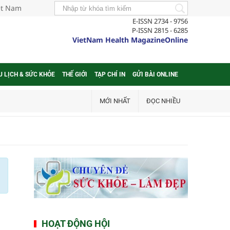
iệt Nam
E-ISSN 2734 - 9756
P-ISSN 2815 - 6285
VietNam Health MagazineOnline
U LỊCH & SỨC KHỎE
THẾ GIỚI
TẠP CHÍ IN
GỬI BÀI ONLINE
MỚI NHẤT
ĐỌC NHIỀU
HOẠT ĐỘNG HỘI