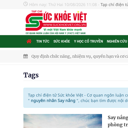
Hôm nay:
Thứ Hai 10/08/2026 11:08
-
Tạp chí điện 
TIN TỨC
SỨC KHỎE
Y HỌC CỔ TRUYỀN
NGHIÊN CỨU
Quy định chức năng, nhiệm vụ, quyền hạn và cơ cấ
Kết nối xây dựng hệ sinh thái dược Việt Nam hiện
Tags
Sôi nổi Giải Pickleball Mở rộng 2026: Mốc son kỷ
Thị trường dược phẩm đạt 7 tỷ USD, ngành dược h
Tạp chí điện tử Sức khỏe Việt - Cơ quan ngôn luận 
"
nguyên nhân Say nắng
", chúc bạn tìm được nội 
SUN GROUP và mô hình kiến tạo "điểm đến"
Say nắng
Cảnh báo 3 thời điểm nguy hiểm trong ngày dễ xả
phòng t