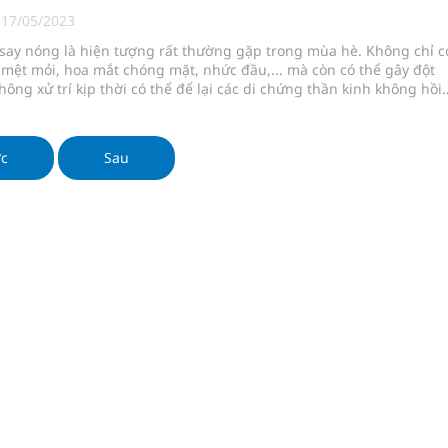
ợng y tế
|
17/05/2023
say nóng là hiện tượng rất thường gặp trong mùa hè. Không chỉ c
ổi theo cách ít ai ngờ tới
 mệt mỏi, hoa mắt chóng mặt, nhức đầu,... mà còn có thể gây đột
hông xử trí kịp thời có thể để lại các di chứng thần kinh không hồi
hát triển gắn với chuyển đổi số
 vong.
ớc
Sau