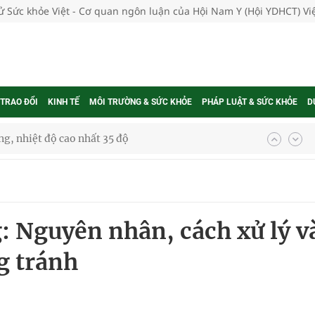
tử Sức khỏe Việt - Cơ quan ngôn luận của Hội Nam Y (Hội YDHCT) V
 TRAO ĐỔI
KINH TẾ
MÔI TRƯỜNG & SỨC KHỎE
PHÁP LUẬT & SỨC KHỎE
D
kỳ, khám sàng lọc cho người dân
ông cực hiệu quả
 chuyên gia
: Nguyên nhân, cách xử lý v
g tránh
nghiệm thực tế