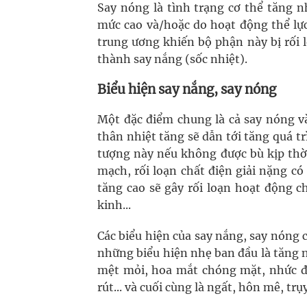
Say nóng là tình trạng cơ thể tăng 
mức cao và/hoặc do hoạt động thể lực
trung ương khiến bộ phận này bị rối 
thành say nắng (sốc nhiệt).
Biểu hiện say nắng, say nóng
Một đặc điểm chung là cả say nóng v
thân nhiệt tăng sẽ dẫn tới tăng quá t
tượng này nếu không được bù kịp thời
mạch, rối loạn chất điện giải nặng có
tăng cao sẽ gây rối loạn hoạt động 
kinh...
Các biểu hiện của say nắng, say nóng c
những biểu hiện nhẹ ban đầu là tăng n
mệt mỏi, hoa mắt chóng mặt, nhức đầu
rút... và cuối cùng là ngất, hôn mê, tr