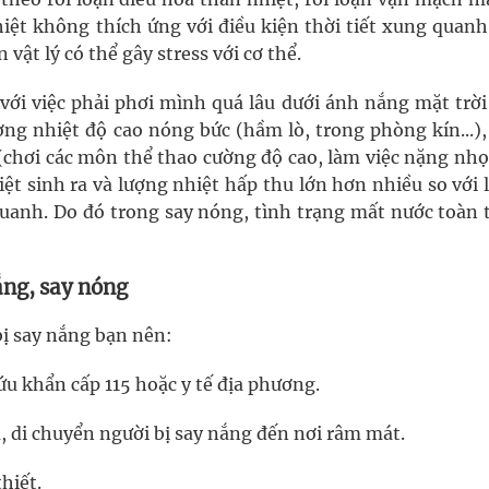
hiệt không thích ứng với điều kiện thời tiết xung quanh
 vật lý có thể gây stress với cơ thể.
 với việc phải phơi mình quá lâu dưới ánh nắng mặt trờ
ờng nhiệt độ cao nóng bức (hầm lò, trong phòng kín...)
 (chơi các môn thể thao cường độ cao, làm việc nặng nh
iệt sinh ra và lượng nhiệt hấp thu lớn hơn nhiều so với
quanh. Do đó trong say nóng, tình trạng mất nước toàn t
ắng, say nóng
bị say nắng bạn nên:
ứu khẩn cấp 115 hoặc y tế địa phương.
u, di chuyển người bị say nắng đến nơi râm mát.
hiết.