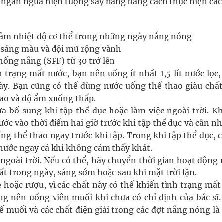
ể ngăn ngừa hiện tượng say nắng bằng cách thực hiện các
 giảm nhiệt độ cơ thể trong những ngày nắng nóng
 sáng màu và đội mũ rộng vành
ống nắng (SPF) từ 30 trở lên
trạng mất nước, bạn nên uống ít nhất 1,5 lít nước lọc,
gày. Bạn cũng có thể dùng nước uống thể thao giàu chất
cao và độ ẩm xuống thấp.
a bổ sung khi tập thể dục hoặc làm việc ngoài trời. K
c vào thời điểm hai giờ trước khi tập thể dục và cân nh
 thể thao ngay trước khi tập. Trong khi tập thể dục, c
ước ngay cả khi không cảm thấy khát.
ngoài trời. Nếu có thể, hãy chuyển thời gian hoạt động 
t trong ngày, sáng sớm hoặc sau khi mặt trời lặn.
e hoặc rượu, vì các chất này có thể khiến tình trạng mấ
g nên uống viên muối khi chưa có chỉ định của bác sĩ.
ế muối và các chất điện giải trong các đợt nắng nóng là