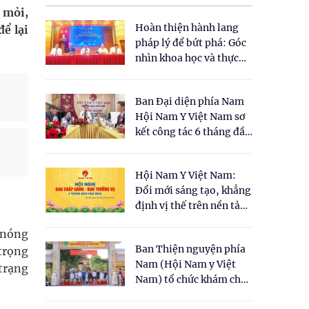
 mỏi,
Hoàn thiện hành lang
để lại
pháp lý để bứt phá: Góc
nhìn khoa học và thực
tiễn tại Tọa đàm " Đề
xuất một số nội dung
Ban Đại diện phía Nam
cho Luật Y dược cổ
Hội Nam Y Việt Nam sơ
truyền Việt Nam"
kết công tác 6 tháng đầu
năm 2026
Hội Nam Y Việt Nam:
Đổi mới sáng tạo, khẳng
định vị thế trên nền tảng
y học cổ truyền và khoa
g nóng
học hiện đại
Ban Thiện nguyện phía
trọng
Nam (Hội Nam y Việt
 trạng
Nam) tổ chức khám chữa
bệnh y học cổ truyền và