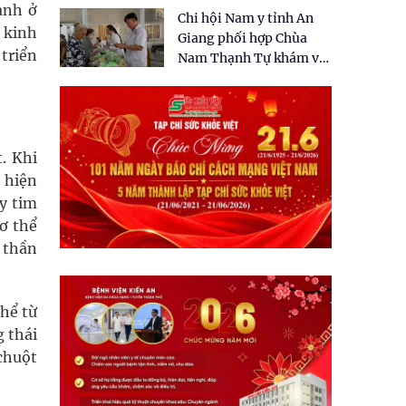
tặng quà cho 150 người
anh ở
Chi hội Nam y tỉnh An
dân tại xã Tân Tập
 kinh
Giang phối hợp Chùa
triển
Nam Thạnh Tự khám và
cấp thuốc miễn phí cho
nhân dân
. Khi
, hiện
y tim
cơ thể
 thần
thể từ
g thái
chuột