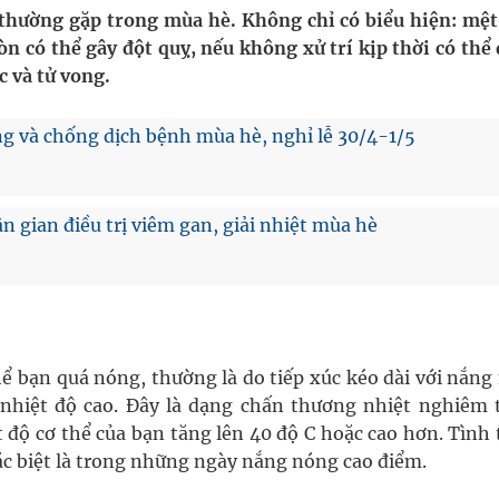
ngừa ung thư
 thường gặp trong mùa hè. Không chỉ có biểu hiện: mệt
n có thể gây đột quỵ, nếu không xử trí kịp thời có thể 
 Máu Của Các Loài Nhân Sâm (Panax Spp.): Tổng
 và tử vong.
g và chống dịch bệnh mùa hè, nghỉ lễ 30/4-1/5
g, nhiệt độ cao nhất 35 độ
n gian điều trị viêm gan, giải nhiệt mùa hè
thể bạn quá nóng, thường là do tiếp xúc kéo dài với nắn
nhiệt độ cao. Đây là dạng chấn thương nhiệt nghiêm 
t độ cơ thể của bạn tăng lên 40 độ C hoặc cao hơn. Tình
ặc biệt là trong những ngày nắng nóng cao điểm.