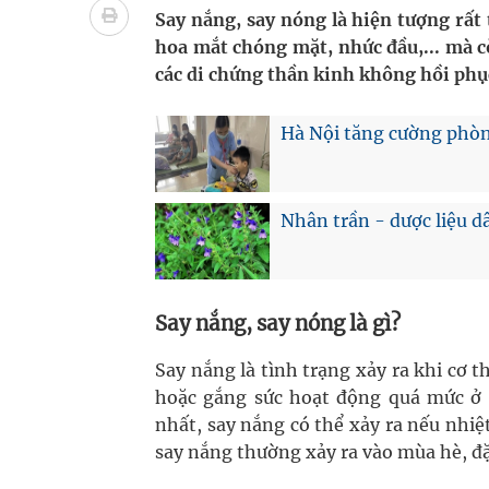
Súp lơ xanh mang đến hy vọng mới trong phòng 
Say nắng, say nóng là hiện tượng rất
hoa mắt chóng mặt, nhức đầu,... mà cò
Tác Dụng Chống Kết Tập Tiểu Cầu Và Chống Đông
các di chứng thần kinh không hồi phục
Quan Bằng Chứng Dược Lý Và Cơ Chế Phân Tử
Hà Nội tăng cường phòn
Cách âm nhạc trị liệu được “đo ni đóng giày”
Dự báo thời tiết ngày 08/8/2026: Bắc Bộ nắng nón
Nhân trần - dược liệu dâ
Say nắng, say nóng là gì?
Say nắng là tình trạng xảy ra khi cơ 
hoặc gắng sức hoạt động quá mức ở 
nhất, say nắng có thể xảy ra nếu nhiệ
say nắng thường xảy ra vào mùa hè, đ