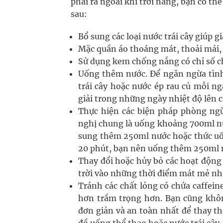
phải ra ngoài khi trời nắng, bạn có th
sau:
Bổ sung các loại nước trái cây giúp
Mặc quần áo thoáng mát, thoải mái,
Sử dụng kem chống nắng có chỉ số ch
Uống thêm nước. Để ngăn ngừa tình 
trái cây hoặc nước ép rau củ mỗi n
giải trong những ngày nhiệt độ lên 
Thực hiện các biện pháp phòng ngừ
nghị chung là uống khoảng 700ml nướ
sung thêm 250ml nước hoặc thức uống
20 phút, bạn nên uống thêm 250ml n
Thay đổi hoặc hủy bỏ các hoạt động 
trời vào những thời điểm mát mẻ nhấ
Tránh các chất lỏng có chứa caffein
hơn trầm trọng hơn. Bạn cũng khôn
đơn giản và an toàn nhất để thay th