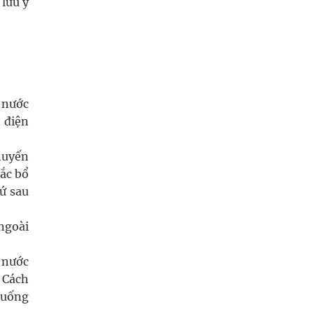
 lưu ý
 nước
 điện
huyến
ắc bổ
ứ sau
ngoài
t nước
 Cách
 uống