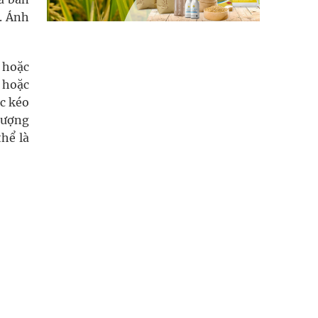
. Ánh
i hoặc
, hoặc
ọc kéo
 lượng
hể là