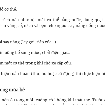
ộ cơ thể.
 cách nào như: xịt mát cơ thể bằng nước, dùng quạt
 lên vùng cổ, nách và bẹn; cho người say nắng uống nướ
 say nắng (lay gọi, tiếp xúc…).
ân uống bổ sung nước, chất điện giải…
m mát cơ thể trong khi chờ xe cấp cứu.
hiệu tuần hoàn (thở, ho hoặc cử động) thì thực hiện h
rong mùa hè
bạn nên ở trong môi trường có không khí mát mẻ. Trườn