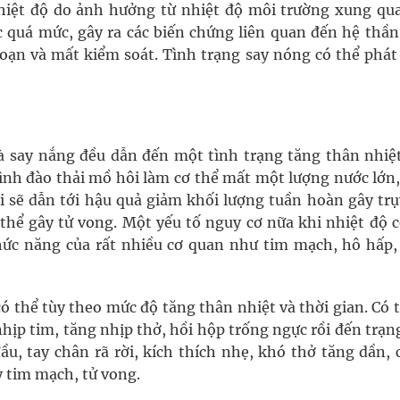
nhiệt độ do ảnh hưởng từ nhiệt độ môi trường xung qu
 quá mức, gây ra các biến chứng liên quan đến hệ thần
loạn và mất kiểm soát. Tình trạng say nóng có thể phát 
à say nắng đều dẫn đến một tình trạng tăng thân nhiệt
rình đào thải mồ hôi làm cơ thể mất một lượng nước lớn
 sẽ dẫn tới hậu quả giảm khối lượng tuần hoàn gây trụ
 thể gây tử vong. Một yếu tố nguy cơ nữa khi nhiệt độ 
chức năng của rất nhiều cơ quan như tim mạch, hô hấp,
ó thể tùy theo mức độ tăng thân nhiệt và thời gian. Có 
hịp tim, tăng nhịp thở, hồi hộp trống ngực rồi đến trạn
, tay chân rã rời, kích thích nhẹ, khó thở tăng dần, 
ụy tim mạch, tử vong.