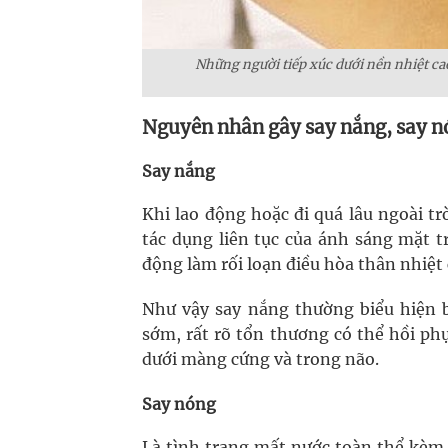
Những người tiếp xúc dưới nền nhiệt cao 
Nguyên nhân gây say nắng, say n
Say nắng
Khi lao động hoặc đi quá lâu ngoài tr
tác dụng liên tục của ánh sáng mặt t
động làm rối loạn điều hòa thân nhiệt
Như vậy say nắng thường biểu hiện b
sớm, rất rõ tổn thương có thể hồi ph
dưới màng cứng và trong não.
Say nóng
Là tình trạng mất nước toàn thể kèm 