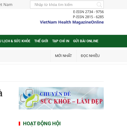
iệt Nam
E-ISSN 2734 - 9756
P-ISSN 2815 - 6285
VietNam Health MagazineOnline
U LỊCH & SỨC KHỎE
THẾ GIỚI
TẠP CHÍ IN
GỬI BÀI ONLINE
MỚI NHẤT
ĐỌC NHIỀU
à
HOẠT ĐỘNG HỘI