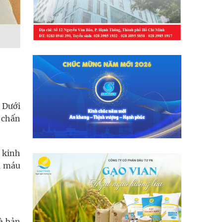
. Dưới
 chấn
 kinh
ụ máu
à bản