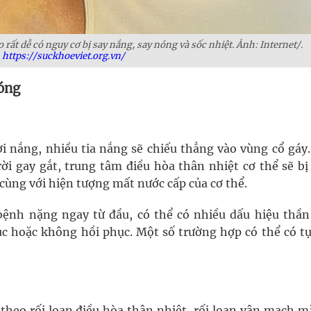
rất dễ có nguy cơ bị say nắng, say nóng và sốc nhiệt. Ảnh: Internet/.
https://suckhoeviet.org.vn/
óng
ời nắng, nhiều tia nắng sẽ chiếu thẳng vào vùng cổ gáy
rời gay gắt, trung tâm điều hòa thân nhiệt cơ thể sẽ bị
 cùng với hiện tượng mất nước cấp của cơ thể.
ệnh nặng ngay từ đầu, có thể có nhiều dấu hiệu thần
ục hoặc không hồi phục. Một số trường hợp có thể có t
theo rối loạn điều hòa thân nhiệt, rối loạn vận mạch m