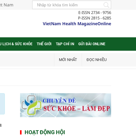
iệt Nam
E-ISSN 2734 - 9756
P-ISSN 2815 - 6285
VietNam Health MagazineOnline
U LỊCH & SỨC KHỎE
THẾ GIỚI
TẠP CHÍ IN
GỬI BÀI ONLINE
MỚI NHẤT
ĐỌC NHIỀU
u
HOẠT ĐỘNG HỘI