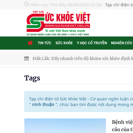
Hôm nay:
Thứ Bảy 08/08/2026 02:58
-
Tạp chí điện 
TIN TỨC
SỨC KHỎE
Y HỌC CỔ TRUYỀN
NGHIÊN CỨU
Đắk Lắk: Đẩy nhanh tiến độ khám sức khỏe định 
Tổng hợp những cách trị thâm body nách, bẹn, m
Tags
Tỷ lệ tật khúc xạ ở trẻ gia tăng: Khuyến nghị của
Nhiều lợi thế để nâng chất lượng y tế
Tạp chí điện tử Sức khỏe Việt - Cơ quan ngôn luận 
"
ninh thuận
", chúc bạn tìm được nội dung mong mu
Vương Thành Công: Khi việc học bắt đầu từ trải 
Bệnh việ
Chấn chỉnh hoạt động kinh doanh dược liệu
cầu của t