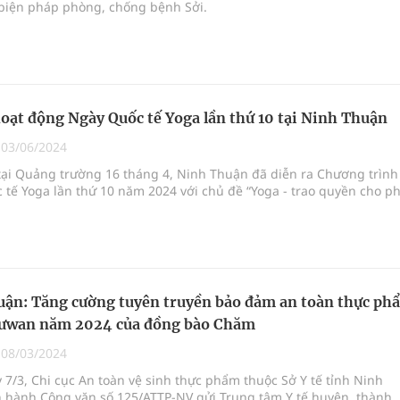
 biện pháp phòng, chống bệnh Sởi.
hoạt động Ngày Quốc tế Yoga lần thứ 10 tại Ninh Thuận
|
03/06/2024
tại Quảng trường 16 tháng 4, Ninh Thuận đã diễn ra Chương trình
tế Yoga lần thứ 10 năm 2024 với chủ đề “Yoga - trao quyền cho ph
ận: Tăng cường tuyên truyền bảo đảm an toàn thực ph
ưwan năm 2024 của đồng bào Chăm
|
08/03/2024
 7/3, Chi cục An toàn vệ sinh thực phẩm thuộc Sở Y tế tỉnh Ninh
 hành Công văn số 125/ATTP-NV gửi Trung tâm Y tế huyện, thành