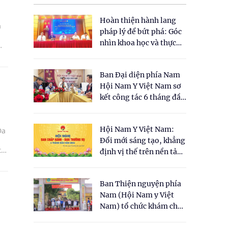
Hoàn thiện hành lang
a
pháp lý để bứt phá: Góc
nhìn khoa học và thực
tiễn tại Tọa đàm " Đề
 y
xuất một số nội dung
Ban Đại diện phía Nam
cho Luật Y dược cổ
Hội Nam Y Việt Nam sơ
truyền Việt Nam"
kết công tác 6 tháng đầu
năm 2026
Hội Nam Y Việt Nam:
Đa
Đổi mới sáng tạo, khẳng
t
định vị thế trên nền tảng
nh
y học cổ truyền và khoa
học hiện đại
Ban Thiện nguyện phía
Nam (Hội Nam y Việt
Nam) tổ chức khám chữa
bệnh y học cổ truyền và