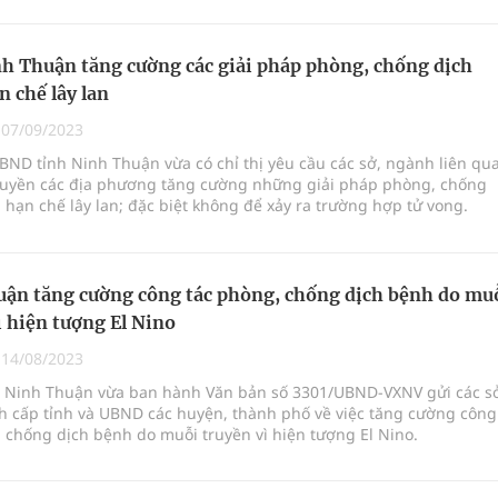
 tấm gương tiêu biểu cho sự cống hiến và sự không ngừng nâng c
 điều trị bệnh.
h Thuận tăng cường các giải pháp phòng, chống dịch
n chế lây lan
|
07/09/2023
BND tỉnh Ninh Thuận vừa có chỉ thị yêu cầu các sở, ngành liên qu
quyền các địa phương tăng cường những giải pháp phòng, chống
 hạn chế lây lan; đặc biệt không để xảy ra trường hợp tử vong.
ận tăng cường công tác phòng, chống dịch bệnh do mu
ì hiện tượng El Nino
|
14/08/2023
 Ninh Thuận vừa ban hành Văn bản số 3301/UBND-VXNV gửi các s
h cấp tỉnh và UBND các huyện, thành phố về việc tăng cường công
 chống dịch bệnh do muỗi truyền vì hiện tượng El Nino.