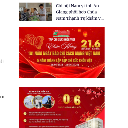
tặng quà cho 150 người
Chi hội Nam y tỉnh An
dân tại xã Tân Tập
Giang phối hợp Chùa
Nam Thạnh Tự khám và
cấp thuốc miễn phí cho
nhân dân
ái
ẩm