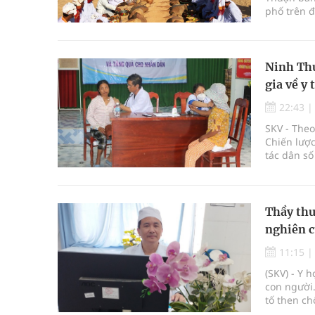
phố trên đ
phẩm Tết
Ninh Thu
gia về y 
22:43
SKV - Theo
Chiến lược
tác dân số
Thầy thu
nghiên c
11:15
(SKV) - Y 
con người.
tố then ch
virus đe d