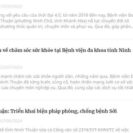
ngừa ung thư
|
15/09/2025
ng với yêu cầu của thời đại 4.0, từ năm 2018 đến nay, Bệnh viện Đ
 Máu Của Các Loài Nhân Sâm (Panax Spp.): Tổng
 Thuận (phường Ninh Chử, tỉnh Khánh Hòa) nỗ lực chuyển đổi số
 phương thức quản trị, chuyên môn và phục vụ. Qua đó, góp phần
hất lượng dịch vụ khám, chữa bệnh, giảm tải áp lực cho nhân viên
ảo người dân được hưởng các dịch vụ chăm sóc sức khỏe tốt hơn.
oàn quốc
n về chăm sóc sức khỏe tại Bệnh viện đa khoa tỉnh Ninh
g, nhiệt độ cao nhất 35 độ
|
23/07/2024
mạnh chăm sóc sức khỏe người dân, những năm qua, Bệnh viện 
Ninh Thuận đã từng bước củng cố, hoàn thiện mạng lưới cơ sở vật
 cao chuyên môn nghiệp vụ. Qua đó, cung cấp các dịch vụ tốt nhấ
bệnh, giảm chi phí và thời gian điều trị, đồng thời giúp người bệ
ưởng các thành tựu y học hiện đại ngay tại địa phương. Chính vì
 kỹ thuật ngoại khoa tiên tiến trong các lĩnh vực đã được triển khai
 tại Bệnh viện đa khoa tỉnh.
ận: Triển khai biện pháp phòng, chống bệnh Sởi
|
07/06/2024
 tế tỉnh Ninh Thuận vừa có Công văn số 2374/SYT-KHNVTC về việc