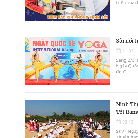
triển khai
Sôi nổi 
11:32
Sáng 2/6, 
Ngày Quốc 
đẹp”...
Ninh Thu
Tết Ram
08:13
SKV - Ngày
Thuận ban