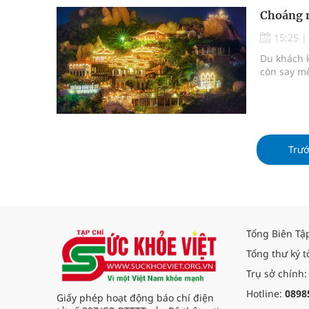
Choáng n
15:25
Du khách 
còn say mê
Trư
Tổng Biên Tậ
Tổng thư ký t
Trụ sở chính:
Hotline:
0898
Giấy phép hoạt động báo chí điện