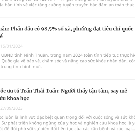
ịa bàn tỉnh về việc tăng cường tuyên truyền bảo đảm an toàn thực
 Ramưwan năm 2024 của đồng bào Chăm.
ận: Phấn đấu có 98,5% số xã, phường đạt tiêu chí quốc
tế
|
15/01/2024
 UBND tỉnh Ninh Thuận, trong năm 2024 toàn tỉnh tiếp tục thực hi
 Quốc gia về bảo vệ, chăm sóc và nâng cao sức khỏe nhân dân, cô
 trong tình hình mới.
ốc ưu tú Trần Thái Tuấn: Người thầy tận tâm, say mê
ứu khoa học
|
27/09/2023
học luôn là lĩnh vực đặc biệt quan trọng đối với cuộc sống và sức kh
 Sự phát triển không ngừng của y học và nghiên cứu khoa học là 
ốt để đối phó với sự biến đổi liên tục của các căn bệnh và các loại
ọa sức khỏe. Trong tinh thần đó, ThS.BS CKII Trần Thái Tuấn đã trở