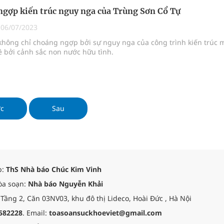
gợp kiến trúc nguy nga của Trùng Sơn Cổ Tự
|
06/07/2023
không chỉ choáng ngợp bởi sự nguy nga của công trình kiến trúc 
 bởi cảnh sắc non nước hữu tình.
ớc
Sau
p:
ThS Nhà báo Chúc Kim Vinh
òa soạn:
Nhà báo Nguyễn Khải
 Tầng 2, Căn 03NV03, khu đô thị Lideco, Hoài Đức , Hà Nội
582228
. Email:
toasoansuckhoeviet@gmail.com