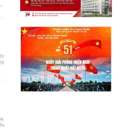
ện
ng
ỏe
yếu