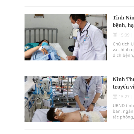
thành một
chất lượng
Tỉnh Nin
bệnh, hạ
15:09
Chủ tịch U
và chính 
dịch bệnh,
Ninh Thu
truyền v
15:27
UBND tỉnh
ban, ngàn
tác phòng,