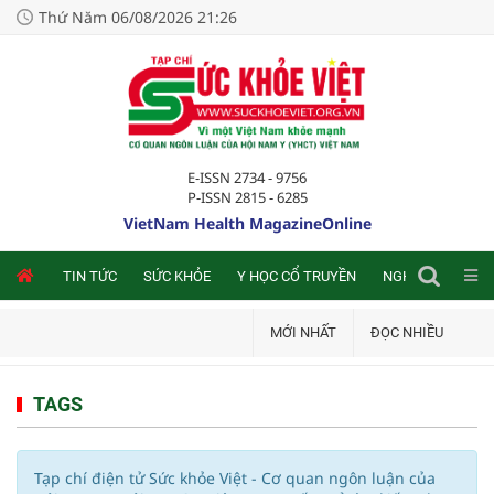
Thứ Năm 06/08/2026 21:26
E-ISSN 2734 - 9756
P-ISSN 2815 - 6285
VietNam Health MagazineOnline
NLINE
TIN TỨC
SỨC KHỎE
Y HỌC CỔ TRUYỀN
NGHIÊN CỨU TRA
MỚI NHẤT
ĐỌC NHIỀU
TAGS
Tạp chí điện tử Sức khỏe Việt - Cơ quan ngôn luận của