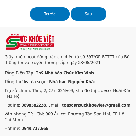
chất và chất chống oxy hóa dồi dào
cho cơ thể. Tuy nhiên, để giữ được
chất dinh dưỡng trong nước ép
Trước
Sau
hoa quả, việc bảo quản đúng cách
là vô cùng quan trọng. Trong bài
viết này, chúng ta sẽ cùng tìm hiểu
những phương pháp bảo quản
nước ép hoa quả hiệu quả để đảm
bảo giữ nguyên giá trị dinh dưỡng
của chúng.
Giấy phép hoạt động báo chí điện tử số 397/GP-BTTTT của Bộ
thông tin và truyền thông cấp ngày 28/06/2021.
Tổng Biên Tập:
ThS Nhà báo Chúc Kim Vinh
Tổng thư ký tòa soạn:
Nhà báo Nguyễn Khải
Trụ sở chính: Tầng 2, Căn 03NV03, khu đô thị Lideco, Hoài Đức
, Hà Nội
Hotline:
0898582228
. Email:
toasoansuckhoeviet@gmail.com
Văn phòng TP.HCM: 909 Âu cơ, Phường Tân Sơn Nhì, TP Hồ
Chí Minh
Hotline:
0949.737.666