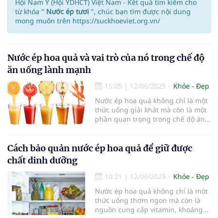
Hội Nam Y (Hội YDHCT) Việt Nam - Kết quả tìm kiếm cho
từ khóa "
Nước ép tươi
", chúc bạn tìm được nội dung
mong muốn trên https://suckhoeviet.org.vn/
Nước ép hoa quả và vai trò của nó trong chế độ
ăn uống lành mạnh
15:05
|
12/06/2025
Khỏe - Đẹp
Nước ép hoa quả không chỉ là một
thức uống giải khát mà còn là một
phần quan trọng trong chế độ ăn
uống lành mạnh. Với sự phong
phú về vitamin, khoáng chất và
chất chống oxy hóa, nước ép hoa
Cách bảo quản nước ép hoa quả để giữ được
quả có thể hỗ trợ sức khỏe tổng
chất dinh dưỡng
thể và giúp ngăn ngừa nhiều bệnh
tật. Trong bài viết này, chúng ta sẽ
10:21
|
12/06/2025
Khỏe - Đẹp
cùng tìm hiểu vai trò của nước ép
Nước ép hoa quả không chỉ là một
hoa quả trong chế độ ăn uống
thức uống thơm ngon mà còn là
lành mạnh và cách để tận dụng tối
nguồn cung cấp vitamin, khoáng
đa lợi ích của nó.