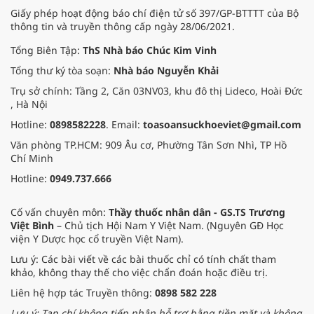
Giấy phép hoạt động báo chí điện tử số 397/GP-BTTTT của Bộ
thông tin và truyền thông cấp ngày 28/06/2021.
Tổng Biên Tập:
ThS Nhà báo Chúc Kim Vinh
Tổng thư ký tòa soạn:
Nhà báo Nguyễn Khải
Trụ sở chính: Tầng 2, Căn 03NV03, khu đô thị Lideco, Hoài Đức
, Hà Nội
Hotline:
0898582228
. Email:
toasoansuckhoeviet@gmail.com
Văn phòng TP.HCM: 909 Âu cơ, Phường Tân Sơn Nhì, TP Hồ
Chí Minh
Hotline:
0949.737.666
Cố vấn chuyên môn:
Thầy thuốc nhân dân - GS.TS Trương
Việt Bình
– Chủ tịch Hội Nam Y Việt Nam. (Nguyên GĐ Học
viện Y Dược học cổ truyền Việt Nam).
Lưu ý: Các bài viết về các bài thuốc chỉ có tính chất tham
khảo, không thay thế cho việc chẩn đoán hoặc điều trị.
Liên hệ hợp tác Truyền thông:
0898 582 228
Lưu ý: Tạp chí không tiếp nhận hỗ trợ bằng tiền mặt và không