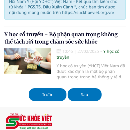
Hội Nam Y (Hội YDHCT) Việt Nam - Kết quả tìm kiếm cho
từ khóa "
PGS.TS. Đậu Xuân Cảnh
", chúc bạn tìm được
nội dung mong muốn trên https://suckhoeviet.org.vn/
Y học cổ truyền - Bộ phận quan trọng không
thể tách rời trong chăm sóc sức khỏe
10:46
|
27/02/2025
Y học cổ
truyền
Y học cổ truyền (YHCT) Việt Nam đã
được xác định là một bộ phận
quan trọng trong hệ thống y tế để
bảo vệ, chăm sóc sức khỏe nhân
dân.
Trước
Sau