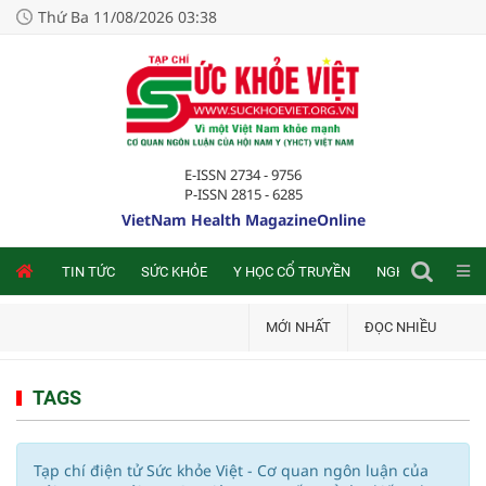
Thứ Ba 11/08/2026 03:38
E-ISSN 2734 - 9756
P-ISSN 2815 - 6285
VietNam Health MagazineOnline
NLINE
TIN TỨC
SỨC KHỎE
Y HỌC CỔ TRUYỀN
NGHIÊN CỨU TRA
MỚI NHẤT
ĐỌC NHIỀU
TAGS
Tạp chí điện tử Sức khỏe Việt - Cơ quan ngôn luận của