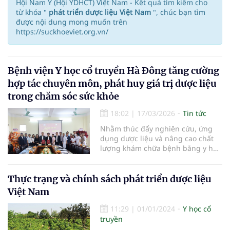
Hội Nam Y (Hội YDHCT) Việt Nam - Kết quả tìm kiếm cho
từ khóa "
phát triển dược liệu Việt Nam
", chúc bạn tìm
được nội dung mong muốn trên
https://suckhoeviet.org.vn/
Bệnh viện Y học cổ truyền Hà Đông tăng cường
hợp tác chuyên môn, phát huy giá trị dược liệu
trong chăm sóc sức khỏe
18:02
|
17/03/2026
Tin tức
Nhằm thúc đẩy nghiên cứu, ứng
dụng dược liệu và nâng cao chất
lượng khám chữa bệnh bằng y học
cổ truyền, Bệnh viện Y học cổ
truyền Hà Đông đã triển khai nhiều
chương trình hợp tác chuyên môn
Thực trạng và chính sách phát triển dược liệu
với các đơn vị nghiên cứu và cơ sở
Việt Nam
y tế. Các hoạt động này góp phần
phát huy tiềm năng của y học cổ
11:29
|
01/01/2024
Y học cổ
truyền Việt Nam mà còn hướng tới
truyền
mục tiêu nâng cao hiệu quả chăm