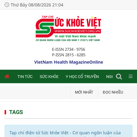
Thứ Bảy 08/08/2026 21:04
E-ISSN 2734 - 9756
P-ISSN 2815 - 6285
VietNam Health MagazineOnline
NLINE
TIN TỨC
SỨC KHỎE
Y HỌC CỔ TRUYỀN
NGHIÊN CỨU TRA
MỚI NHẤT
ĐỌC NHIỀU
TAGS
Tạp chí điện tử Sức khỏe Việt - Cơ quan ngôn luận của