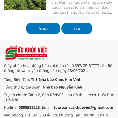
Việt Nam có nguồn tài nguyên cây
sóc sức khỏe cộng đồng.
dược liệu rất lớn, nhiều loài đặc
hữu quý hiếm. Tuy đã có nhiều chủ
trương, chính sách liên quan đến
phát triển dược liệu, nhưng vẫn
còn những hạn chế, tồn tại cần
Trước
Sau
khắc phục để ngành dược liệu Việt
Nam có những bước phát t
Giấy phép hoạt động báo chí điện tử số 397/GP-BTTTT của Bộ
thông tin và truyền thông cấp ngày 28/06/2021.
Tổng Biên Tập:
ThS Nhà báo Chúc Kim Vinh
Tổng thư ký tòa soạn:
Nhà báo Nguyễn Khải
Trụ sở chính: Tầng 2, Căn 03NV03, khu đô thị Lideco, Hoài Đức
, Hà Nội
Hotline:
0898582228
. Email:
toasoansuckhoeviet@gmail.com
Văn phòng TP.HCM: 909 Âu cơ, Phường Tân Sơn Nhì, TP Hồ