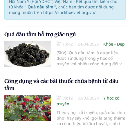
Hội Nam Y (Hội YDHCT) Việt Nam - Kết quả tìm kiếm cho
từ khóa "
Quả dâu tằm
", chúc bạn tìm được nội dung
mong muốn trên https://suckhoeviet.org.vn/
Quả dâu tằm hỗ trợ giấc ngủ
10:42
|
24/04/2026
Khỏe - Đẹp
(SKV)- Quả dâu tằm là dược liệu
được sử dụng trong y học cổ
truyền với nhiều công dụng đối với
sức khỏe. Một số bằng chứng
nghiên cứu cho thấy các hợp chất
trong dâu tằm có thể hỗ trợ cải
Công dụng và các bài thuốc chữa bệnh từ dâu
thiện chất lượng giấc ngủ, vì vậy
tằm
thường được sử dụng như một
biện pháp hỗ trợ tự nhiên.
08:12
|
30/03/2024
Y học cổ
truyền
Theo y học cổ truyền, quả dâu chín
phơi hay sấy khô (gọi là tang thầm)
có công hiệu bổ âm huyết, sinh tân
dịch, nhuận táo.