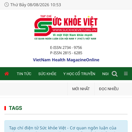
Thứ Bảy 08/08/2026 10:53
E-ISSN 2734 - 9756
P-ISSN 2815 - 6285
VietNam Health MagazineOnline
NLINE
TIN TỨC
SỨC KHỎE
Y HỌC CỔ TRUYỀN
NGHIÊN CỨU TRA
MỚI NHẤT
ĐỌC NHIỀU
TAGS
Tạp chí điện tử Sức khỏe Việt - Cơ quan ngôn luận của