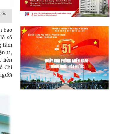
phần
n bao
lô số
g tâm
n 11,
 liên
ồ Chí
 người