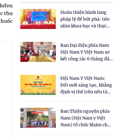
lofen
Hoàn thiện hành lang
ệc thu
pháp lý để bứt phá: Góc
thuốc
nhìn khoa học và thực
tiễn tại Tọa đàm " Đề
xuất một số nội dung
Ban Đại diện phía Nam
cho Luật Y dược cổ
Hội Nam Y Việt Nam sơ
truyền Việt Nam"
kết công tác 6 tháng đầu
năm 2026
Hội Nam Y Việt Nam:
Đổi mới sáng tạo, khẳng
định vị thế trên nền tảng
y học cổ truyền và khoa
học hiện đại
Ban Thiện nguyện phía
Nam (Hội Nam y Việt
Nam) tổ chức khám chữa
bệnh y học cổ truyền và