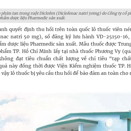
o phim tan trong ruột Diclofen (Diclofenac natri 50mg) do Công ty cổ 
phẩm dược liệu Pharmedic sản xuất.
ành quyết định thu hồi trên toàn quốc lô thuốc viên né
fenac natri 50 mg), số đăng ký lưu hành VD-25150-16, 
ẩm dược liệu Pharmedic sản xuất. Mẫu thuốc được Trun
ẩm TP. Hồ Chí Minh lấy tại nhà thuốc Phương Vy (quậ
ông đạt tiêu chuẩn chất lượng về chỉ tiêu “tạp chất
quả này đồng thời được Viện Kiểm nghiệm thuốc TP. H
 vậy lô thuốc bị yêu cầu thu hồi để bảo đảm an toàn cho