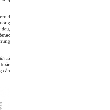
eroid
xương
 đau,
fenac
trung
ười có
 hoặc
g cần