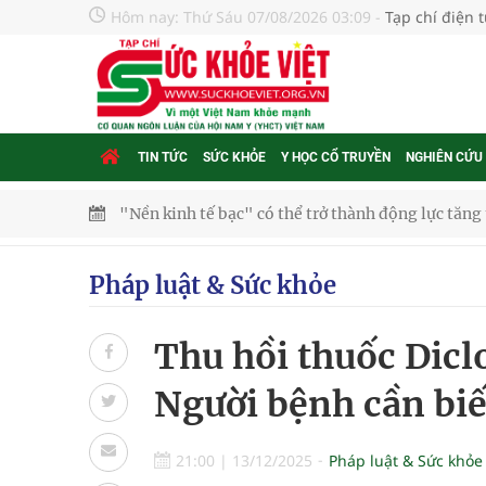
Hôm nay:
Thứ Sáu 07/08/2026 03:09
-
Tạp chí điện 
TIN TỨC
SỨC KHỎE
Y HỌC CỔ TRUYỀN
NGHIÊN CỨU
"Nền kinh tế bạc" có thể trở thành động lực tăn
Quảng Trị: Phát huy vai trò của chính quyền địa 
Pháp luật & Sức khỏe
bảo vệ sức khỏe Nhân dân
Thu hồi thuốc Dicl
Không chỉ cắt tóc, Đông Tây Barbershop dành ng
Người bệnh cần biế
Bệnh viện không được thu thêm tiền của người b
cầu
21:00
|
13/12/2025
Pháp luật & Sức khỏe