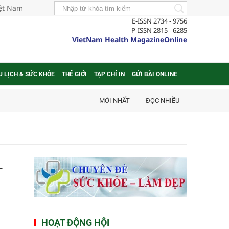
iệt Nam
E-ISSN 2734 - 9756
P-ISSN 2815 - 6285
VietNam Health MagazineOnline
U LỊCH & SỨC KHỎE
THẾ GIỚI
TẠP CHÍ IN
GỬI BÀI ONLINE
MỚI NHẤT
ĐỌC NHIỀU
–
HOẠT ĐỘNG HỘI