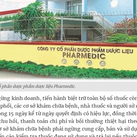
ổ phần dược phẩm dược liệu Pharmedic.
ừng kinh doanh, tiến hành biệt trữ toàn bộ số thuốc cò
phối, các cơ sở khám chữa bệnh, nhà thuốc và người sử 
ong 15 ngày kể từ ngày quyết định có hiệu lực, đồng thờ
thu hồi, thanh toán chi phí và bồi thường thiệt hại th
 cơ sở khám chữa bệnh phải ngừng cung cấp, bán và sử dụ
n cáo kiểm tra thuốc đang sử dụng và trả lại nếu thuộc 