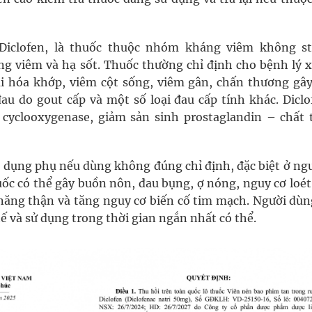
 Diclofen, là thuốc thuộc nhóm kháng viêm không st
ng viêm và hạ sốt. Thuốc thường chỉ định cho bệnh lý 
 hóa khớp, viêm cột sống, viêm gân, chấn thương gây
au do gout cấp và một số loại đau cấp tính khác. Diclo
cyclooxygenase, giảm sản sinh prostaglandin – chất 
ác dụng phụ nếu dùng không đúng chỉ định, đặc biệt ở ng
ốc có thể gây buồn nôn, đau bụng, ợ nóng, nguy cơ loét
năng thận và tăng nguy cơ biến cố tim mạch. Người dùn
ế và sử dụng trong thời gian ngắn nhất có thể.