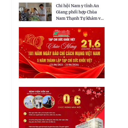
tặng quà cho 150 người
Chi hội Nam y tỉnh An
dân tại xã Tân Tập
Giang phối hợp Chùa
Nam Thạnh Tự khám và
cấp thuốc miễn phí cho
nhân dân