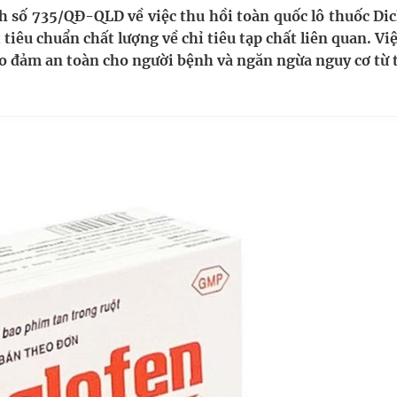
ầm
h số 735/QĐ-QLD về việc thu hồi toàn quốc lô thuốc Dic
tiêu chuẩn chất lượng về chỉ tiêu tạp chất liên quan. Vi
i sầu riêng 2026
o đảm an toàn cho người bệnh và ngăn ngừa nguy cơ từ 
nh vực cấp cứu, điều trị đột quỵ
 lại khai thác vào ngày 19/8
 Máu Của Các Loài Nhân Sâm (Panax Spp.): Tổng
oàn quốc