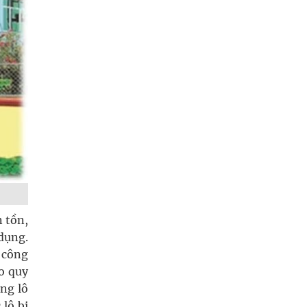
n tồn,
dụng.
i công
eo quy
ng lô
lô bị