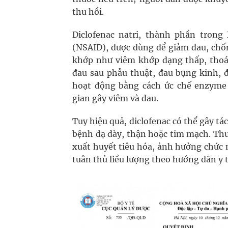
thu hồi.
Diclofenac natri, thành phần trong
(NSAID), được dùng để giảm đau, chố
khớp như viêm khớp dạng thấp, thoái
đau sau phẫu thuật, đau bụng kinh, đ
hoạt động bằng cách ức chế enzyme 
gian gây viêm và đau.
Tuy hiệu quả, diclofenac có thể gây t
bệnh dạ dày, thận hoặc tim mạch. Thu
xuất huyết tiêu hóa, ảnh hưởng chức 
tuân thủ liều lượng theo hướng dẫn y t