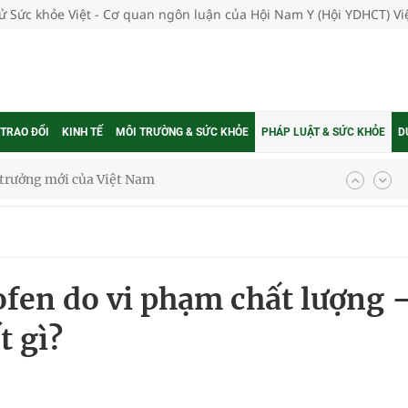
tử Sức khỏe Việt - Cơ quan ngôn luận của Hội Nam Y (Hội YDHCT) V
 TRAO ĐỔI
KINH TẾ
MÔI TRƯỜNG & SỨC KHỎE
PHÁP LUẬT & SỨC KHỎE
D
g trưởng mới của Việt Nam
phương hai cấp trong quản lý hoạt động nha khoa,
ofen do vi phạm chất lượng 
uồn lực cho môi trường và cộng đồng
t gì?
ệnh bảo hiểm y tế nếu không đăng ký khám theo yêu