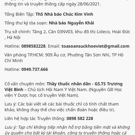
thông tin và truyền thông cấp ngày 28/06/2021.
Tổng Biên Tập:
ThS Nhà báo Chúc Kim Vinh
Tổng thư ký tòa soạn:
Nhà báo Nguyễn Khải
Trụ sở chính: Tầng 2, Căn 03NV03, khu đô thị Lideco, Hoài Đức
, Hà Nội
Hotline:
0898582228
. Email:
toasoansuckhoeviet@gmail.com
Văn phòng TP.HCM: 909 Âu cơ, Phường Tân Sơn Nhì, TP Hồ
Chí Minh
Hotline:
0949.737.666
Cố vấn chuyên môn:
Thầy thuốc nhân dân - GS.TS Trương
Việt Bình
– Chủ tịch Hội Nam Y Việt Nam. (Nguyên GĐ Học
viện Y Dược học cổ truyền Việt Nam).
Lưu ý: Các bài viết về các bài thuốc chỉ có tính chất tham
khảo, không thay thế cho việc chẩn đoán hoặc điều trị.
Liên hệ hợp tác Truyền thông:
0898 582 228
Lưu ý: Tạp chí không tiếp nhận hỗ trợ bằng tiền mặt và không
ủy quyền cho bất kỳ tài khoản, công ty truyền thông hoặc cá