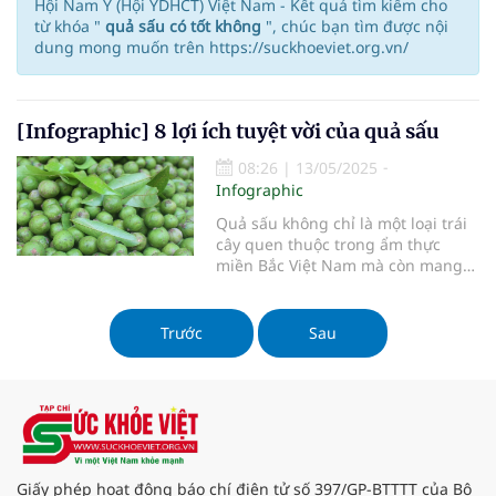
Hội Nam Y (Hội YDHCT) Việt Nam - Kết quả tìm kiếm cho
từ khóa "
quả sấu có tốt không
", chúc bạn tìm được nội
dung mong muốn trên https://suckhoeviet.org.vn/
[Infographic] 8 lợi ích tuyệt vời của quả sấu
08:26
|
13/05/2025
Infographic
Quả sấu không chỉ là một loại trái
cây quen thuộc trong ẩm thực
miền Bắc Việt Nam mà còn mang
lại nhiều lợi ích cho sức khỏe.
Trước
Sau
Giấy phép hoạt động báo chí điện tử số 397/GP-BTTTT của Bộ