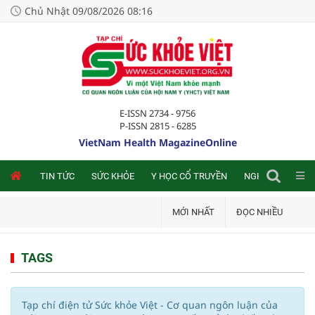
Chủ Nhật 09/08/2026 08:16
E-ISSN 2734 - 9756
P-ISSN 2815 - 6285
VietNam Health MagazineOnline
NLINE
TIN TỨC
SỨC KHỎE
Y HỌC CỔ TRUYỀN
NGHIÊN CỨU TRA
MỚI NHẤT
ĐỌC NHIỀU
TAGS
Tạp chí điện tử Sức khỏe Việt - Cơ quan ngôn luận của