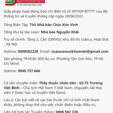
Giấy phép hoạt động báo chí điện tử số 397/GP-BTTTT của Bộ
thông tin và truyền thông cấp ngày 28/06/2021.
Tổng Biên Tập:
ThS Nhà báo Chúc Kim Vinh
Tổng thư ký tòa soạn:
Nhà báo Nguyễn Khải
Trụ sở chính: Tầng 2, Căn 03NV03, khu đô thị Lideco, Hoài Đức
, Hà Nội
Hotline:
0898582228
. Email:
toasoansuckhoeviet@gmail.com
Văn phòng TP.HCM: 909 Âu cơ, Phường Tân Sơn Nhì, TP Hồ
Chí Minh
Hotline:
0949.737.666
Cố vấn chuyên môn:
Thầy thuốc nhân dân - GS.TS Trương
Việt Bình
– Chủ tịch Hội Nam Y Việt Nam. (Nguyên GĐ Học
viện Y Dược học cổ truyền Việt Nam).
Lưu ý: Các bài viết về các bài thuốc chỉ có tính chất tham
khảo, không thay thế cho việc chẩn đoán hoặc điều trị.
Liên hệ hợp tác Truyền thông:
0898 582 228