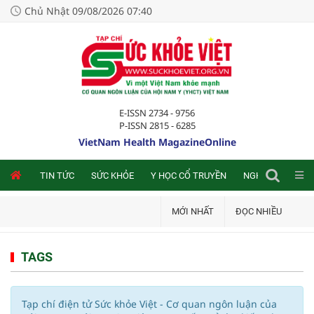
Chủ Nhật 09/08/2026 07:40
E-ISSN 2734 - 9756
P-ISSN 2815 - 6285
VietNam Health MagazineOnline
NLINE
TIN TỨC
SỨC KHỎE
Y HỌC CỔ TRUYỀN
NGHIÊN CỨU TRA
MỚI NHẤT
ĐỌC NHIỀU
TAGS
Tạp chí điện tử Sức khỏe Việt - Cơ quan ngôn luận của