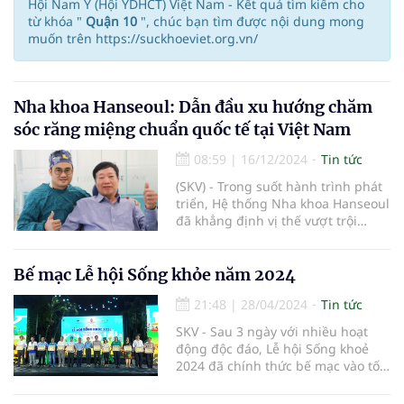
Hội Nam Y (Hội YDHCT) Việt Nam - Kết quả tìm kiếm cho
từ khóa "
Quận 10
", chúc bạn tìm được nội dung mong
muốn trên https://suckhoeviet.org.vn/
Nha khoa Hanseoul: Dẫn đầu xu hướng chăm
sóc răng miệng chuẩn quốc tế tại Việt Nam
08:59
|
16/12/2024
Tin tức
(SKV) - Trong suốt hành trình phát
triển, Hệ thống Nha khoa Hanseoul
đã khẳng định vị thế vượt trội
trong lĩnh vực chăm sóc sức khỏe
răng miệng tại Việt Nam. Với sứ
mệnh mang đến giải pháp nha
Bế mạc Lễ hội Sống khỏe năm 2024
khoa toàn diện, hiện đại và chuẩn
21:48
|
28/04/2024
Tin tức
quốc tế, Hanseoul đã trở thành địa
chỉ tin cậy cho hàng triệu khách
SKV - Sau 3 ngày với nhiều hoạt
hàng trên khắp cả nước.
động độc đáo, Lễ hội Sống khoẻ
2024 đã chính thức bế mạc vào tối
ngày 28/4 tại công viên Lê Thị
Riêng (Q.10, TP HCM).