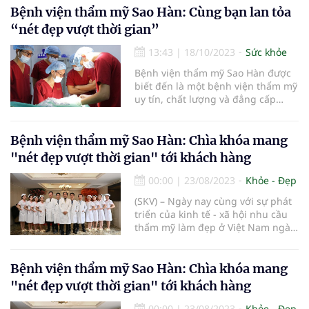
Bệnh viện thẩm mỹ Sao Hàn: Cùng bạn lan tỏa
“nét đẹp vượt thời gian”
13:43
|
18/10/2023
Sức khỏe
Bệnh viện thẩm mỹ Sao Hàn được
biết đến là một bệnh viện thẩm mỹ
uy tín, chất lượng và đẳng cấp
hàng đầu.
Bệnh viện thẩm mỹ Sao Hàn: Chìa khóa mang
"nét đẹp vượt thời gian" tới khách hàng
00:00
|
23/08/2023
Khỏe - Đẹp
(SKV) – Ngày nay cùng với sự phát
triển của kinh tế - xã hội nhu cầu
thẩm mỹ làm đẹp ở Việt Nam ngày
càng cao. Tự hào là một trong
những địa chỉ làm đẹp uy tín được
nhiều chị em “Chọn mặt gửi vàng”,
Bệnh viện thẩm mỹ Sao Hàn: Chìa khóa mang
Bệnh viện Thẩm mỹ Sao Hàn đã và
"nét đẹp vượt thời gian" tới khách hàng
đang có những bước đi vững chắc
trên con đường chinh phục cái
00:00
|
23/08/2023
Khỏe - Đẹp