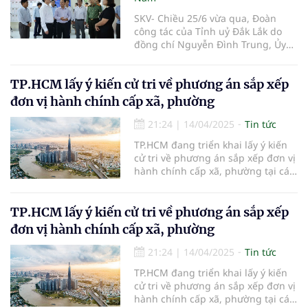
SKV- Chiều 25/6 vừa qua, Đoàn
công tác của Tỉnh uỷ Đắk Lắk do
đồng chí Nguyễn Đình Trung, Ủy
viên Trung ương Đảng, Bí thư Tỉnh
ủy làm trưởng đoàn đã có buổi
TP.HCM lấy ý kiến cử tri về phương án sắp xếp
kiểm tra công tác vận hành thử
nghiệm mô hình hoạt động chính
đơn vị hành chính cấp xã, phường
quyền cấp xã và công tác xoá nhà
tham, nhà dột nát tại phường
21:24
|
14/04/2025
Tin tức
Buôn Hồ mới (thị xã Buôn Hồ) và xã
TP.HCM đang triển khai lấy ý kiến
Phú Xuân mới (huyện Krông
cử tri về phương án sắp xếp đơn vị
Năng).Tham gia cùng đoàn còn có
hành chính cấp xã, phường tại các
đồng chí Nguyễn Thiên Văn,
quận, huyện và TP Thủ Đức. Việc
Quyền Chủ tịch UBND tỉnh; lãnh
sắp xếp nhằm tinh gọn bộ máy,
đạo các Sở, ban, ngành.
phù hợp với mô hình chính quyền
TP.HCM lấy ý kiến cử tri về phương án sắp xếp
đô thị, nâng cao hiệu quả quản lý
đơn vị hành chính cấp xã, phường
nhà nước.
21:24
|
14/04/2025
Tin tức
TP.HCM đang triển khai lấy ý kiến
cử tri về phương án sắp xếp đơn vị
hành chính cấp xã, phường tại các