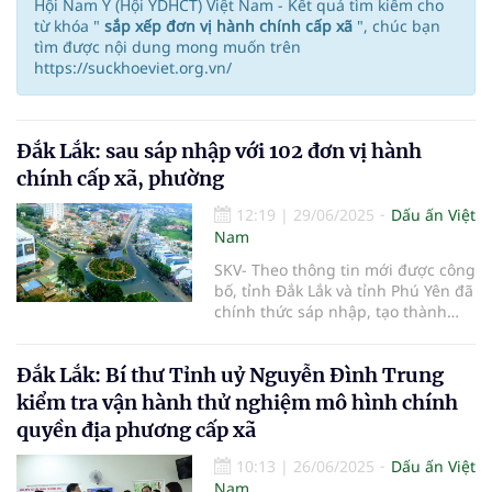
Hội Nam Y (Hội YDHCT) Việt Nam - Kết quả tìm kiếm cho
từ khóa "
sắp xếp đơn vị hành chính cấp xã
", chúc bạn
tìm được nội dung mong muốn trên
https://suckhoeviet.org.vn/
Đắk Lắk: sau sáp nhập với 102 đơn vị hành
chính cấp xã, phường
12:19
|
29/06/2025
Dấu ấn Việt
Nam
SKV- Theo thông tin mới được công
bố, tỉnh Đắk Lắk và tỉnh Phú Yên đã
chính thức sáp nhập, tạo thành
một đơn vị hành chính mới. Sau
quá trình sắp xếp, tỉnh Đắk Lắk
Đắk Lắk: Bí thư Tỉnh uỷ Nguyễn Đình Trung
(mới) sẽ có tổng cộng 102 đơn vị
hành chính cấp xã, phường, thị
kiểm tra vận hành thử nghiệm mô hình chính
trấn.
quyền địa phương cấp xã
10:13
|
26/06/2025
Dấu ấn Việt
Nam