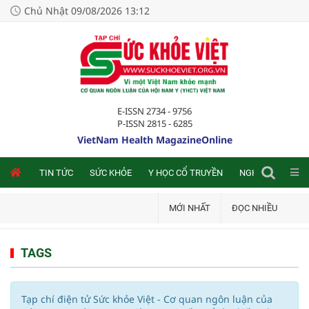
Chủ Nhật 09/08/2026 13:12
E-ISSN 2734 - 9756
P-ISSN 2815 - 6285
VietNam Health MagazineOnline
NLINE
TIN TỨC
SỨC KHỎE
Y HỌC CỔ TRUYỀN
NGHIÊN CỨU TRA
MỚI NHẤT
ĐỌC NHIỀU
TAGS
Tạp chí điện tử Sức khỏe Việt - Cơ quan ngôn luận của