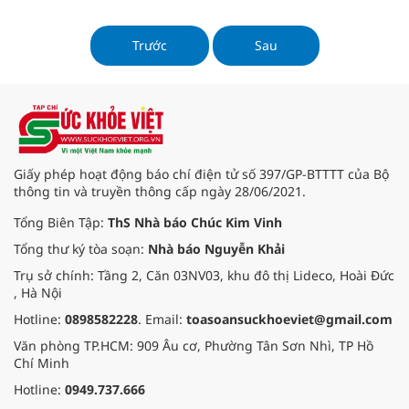
quận, huyện và TP Thủ Đức. Việc
sắp xếp nhằm tinh gọn bộ máy,
phù hợp với mô hình chính quyền
Trước
Sau
đô thị, nâng cao hiệu quả quản lý
nhà nước.
Giấy phép hoạt động báo chí điện tử số 397/GP-BTTTT của Bộ
thông tin và truyền thông cấp ngày 28/06/2021.
Tổng Biên Tập:
ThS Nhà báo Chúc Kim Vinh
Tổng thư ký tòa soạn:
Nhà báo Nguyễn Khải
Trụ sở chính: Tầng 2, Căn 03NV03, khu đô thị Lideco, Hoài Đức
, Hà Nội
Hotline:
0898582228
. Email:
toasoansuckhoeviet@gmail.com
Văn phòng TP.HCM: 909 Âu cơ, Phường Tân Sơn Nhì, TP Hồ
Chí Minh
Hotline:
0949.737.666