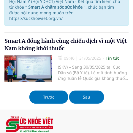
Hội Nam Y (Hội YDHCT) Việt Nam - Kết quả tìm kiếm cho
từ khóa "
Smart A chăm sóc sức khỏe
", chúc bạn tìm
được nội dung mong muốn trên
https://suckhoeviet.org.vn/
Smart A đồng hành cùng chiến dịch vì một Việt
Nam không khói thuốc
09:46
|
31/05/2025
Tin tức
(SKV) – Sáng 30/05/2025 tại Cục
Dân số (Bộ Y tế), Lễ mít tinh hưởng
ứng Tuần lễ Quốc gia không thuốc
lá (25–31/5) và Ngày Thế giới
không thuốc lá (31/5) đã diễn ra
trong không khí trang trọng, thu
Trước
Sau
hút sự tham dự của đông đảo đại
biểu, hội viên Hội Quân Dân Y Việt
Nam cùng các chuyên gia y tế, nhà
nghiên cứu, doanh nghiệp và cộng
đồng.