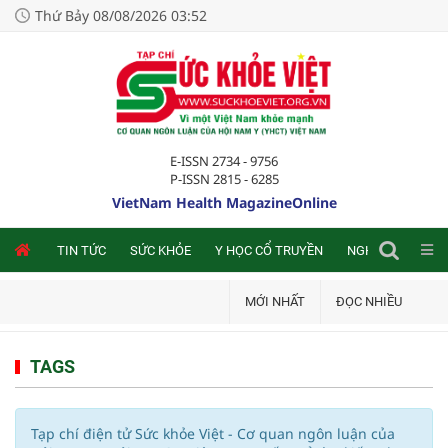
Thứ Bảy 08/08/2026 03:52
E-ISSN 2734 - 9756
P-ISSN 2815 - 6285
VietNam Health MagazineOnline
NLINE
TIN TỨC
SỨC KHỎE
Y HỌC CỔ TRUYỀN
NGHIÊN CỨU TRA
MỚI NHẤT
ĐỌC NHIỀU
TAGS
Tạp chí điện tử Sức khỏe Việt - Cơ quan ngôn luận của