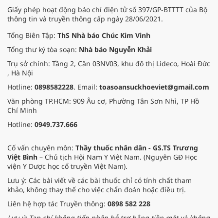
Giấy phép hoạt động báo chí điện tử số 397/GP-BTTTT của Bộ
thông tin và truyền thông cấp ngày 28/06/2021.
Tổng Biên Tập:
ThS Nhà báo Chúc Kim Vinh
Tổng thư ký tòa soạn:
Nhà báo Nguyễn Khải
Trụ sở chính: Tầng 2, Căn 03NV03, khu đô thị Lideco, Hoài Đức
, Hà Nội
Hotline:
0898582228
. Email:
toasoansuckhoeviet@gmail.com
Văn phòng TP.HCM: 909 Âu cơ, Phường Tân Sơn Nhì, TP Hồ
Chí Minh
Hotline:
0949.737.666
Cố vấn chuyên môn:
Thầy thuốc nhân dân - GS.TS Trương
Việt Bình
– Chủ tịch Hội Nam Y Việt Nam. (Nguyên GĐ Học
viện Y Dược học cổ truyền Việt Nam).
Lưu ý: Các bài viết về các bài thuốc chỉ có tính chất tham
khảo, không thay thế cho việc chẩn đoán hoặc điều trị.
Liên hệ hợp tác Truyền thông:
0898 582 228
Lưu ý: Tạp chí không tiếp nhận hỗ trợ bằng tiền mặt và không