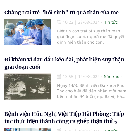
cuối trên nền bệnh Von Willebrand
gây rối loạn đông máu...
Chàng trai trẻ "hồi sinh" từ quả thận của mẹ
10:22
|
28/08/2024
Tin tức
Biết tin con trai bị suy thận mạn
giai đoạn cuối, người mẹ đã quyết
định hiến thận cho con.
Đi khám vì đau đầu kéo dài, phát hiện suy thận
giai đoạn cuối
13:55
|
14/08/2024
Sức khỏe
Ngày 14/8, Bệnh viện Đa khoa Phú
Thọ cho biết đã tiếp nhận một nam
bệnh nhân 34 tuổi (ngụ Ba Vì, Hà
Nội) bị suy thận giai đoạn cuối và
phải lọc máu cấp cứu.
Bệnh viện Hữu Nghị Việt Tiệp Hải Phòng: Tiếp
tục thực hiện thành công ca ghép thận thứ 5
15:42
|
19/01/2024
Tin tức