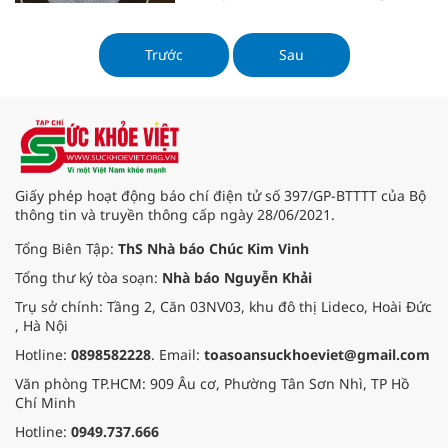
không rõ nguồn gốc khiến bệnh
chuyển biến xấu và để lại hậu quả
nặng nề.
Trước
Sau
Giấy phép hoạt động báo chí điện tử số 397/GP-BTTTT của Bộ
thông tin và truyền thông cấp ngày 28/06/2021.
Tổng Biên Tập:
ThS Nhà báo Chúc Kim Vinh
Tổng thư ký tòa soạn:
Nhà báo Nguyễn Khải
Trụ sở chính: Tầng 2, Căn 03NV03, khu đô thị Lideco, Hoài Đức
, Hà Nội
Hotline:
0898582228
. Email:
toasoansuckhoeviet@gmail.com
Văn phòng TP.HCM: 909 Âu cơ, Phường Tân Sơn Nhì, TP Hồ
Chí Minh
Hotline:
0949.737.666