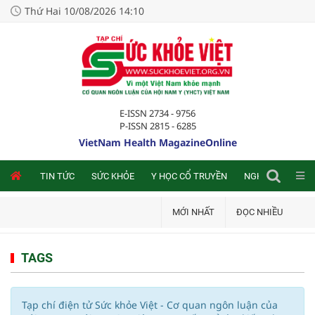
Thứ Hai 10/08/2026 14:10
E-ISSN 2734 - 9756
P-ISSN 2815 - 6285
VietNam Health MagazineOnline
NLINE
TIN TỨC
SỨC KHỎE
Y HỌC CỔ TRUYỀN
NGHIÊN CỨU TRA
MỚI NHẤT
ĐỌC NHIỀU
TAGS
Tạp chí điện tử Sức khỏe Việt - Cơ quan ngôn luận của