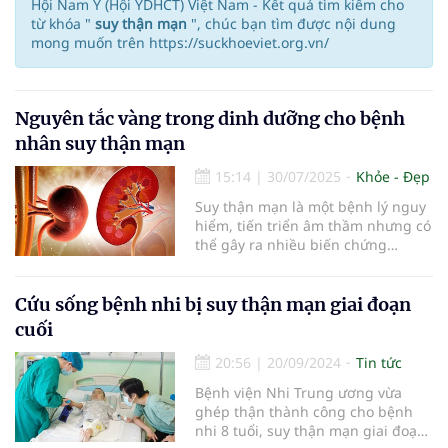
Hội Nam Y (Hội YDHCT) Việt Nam - Kết quả tìm kiếm cho
từ khóa "
suy thận mạn
", chúc bạn tìm được nội dung
mong muốn trên https://suckhoeviet.org.vn/
Nguyên tắc vàng trong dinh dưỡng cho bệnh
nhân suy thận mạn
15:14
|
30/07/2025
Khỏe - Đẹp
Suy thận mạn là một bệnh lý nguy
hiểm, tiến triển âm thầm nhưng có
thể gây ra nhiều biến chứng
nghiêm trọng nếu không được
kiểm soát đúng cách. Một chế độ
dinh dưỡng khoa học không chỉ
Cứu sống bệnh nhi bị suy thận mạn giai đoạn
giúp bảo tồn chức năng thận mà
cuối
còn hỗ trợ làm chậm tiến triển
bệnh, nâng cao chất lượng cuộc
20:56
|
20/09/2024
Tin tức
sống cho người bệnh.
Bệnh viện Nhi Trung ương vừa
ghép thận thành công cho bệnh
nhi 8 tuổi, suy thận mạn giai đoạn