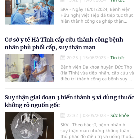
SKV - Ngày 16/01/2024, Bệnh viện
Hữu nghị Việt Tiệp đã tiếp tục thực
hiện thành công ca ghép thận
cùng huyết thống thứ 5 – viết lên
hy vọng sống cho những người bị
suy thận mạn.
Cơ sở y tế Hà Tĩnh cấp cứu thành công bệnh
nhân phù phổi cấp, suy thận mạn
20:25
|
15/06/2023
Tin tức
Bệnh viện Đa khoa huyện Đức Thọ
(Hà Tĩnh) vừa tiếp nhận, cấp cứu và
điều trị thành công ca bệnh suy hô
hấp, phù phổi cấp, viêm phổi
nặng, suy thận mạn lọc máu chu
kỳ.
Suy thận giai đoạn 3 biến thành 5 vì dùng thuốc
không rõ nguồn gốc
22:32
|
08/05/2023
Sức khỏe
SKV - Theo bác sĩ, bệnh nhân bị
suy thận mạn nhưng không tuân
thủ phác đồ điều trị và uống thuốc