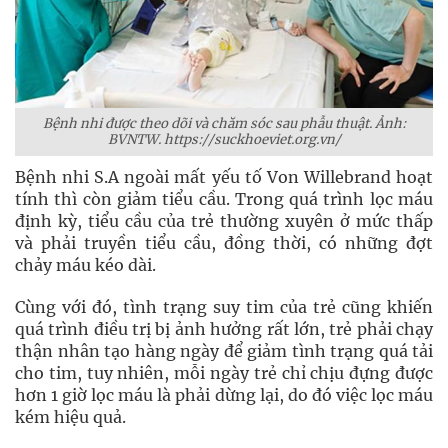
Bệnh nhi được theo dõi và chăm sóc sau phẫu thuật. Ảnh:
BVNTW. https://suckhoeviet.org.vn/
Bệnh nhi S.A ngoài mất yếu tố Von Willebrand hoạt
tính thì còn giảm tiểu cầu. Trong quá trình lọc máu
định kỳ, tiểu cầu của trẻ thường xuyên ở mức thấp
và phải truyền tiểu cầu, đồng thời, có những đợt
chảy máu kéo dài.
Cùng với đó, tình trạng suy tim của trẻ cũng khiến
quá trình điều trị bị ảnh hưởng rất lớn, trẻ phải chạy
thận nhân tạo hàng ngày để giảm tình trạng quá tải
cho tim, tuy nhiên, mỗi ngày trẻ chỉ chịu đựng được
hơn 1 giờ lọc máu là phải dừng lại, do đó việc lọc máu
kém hiệu quả.