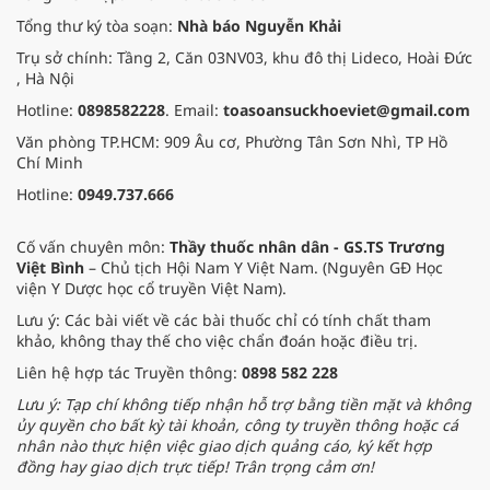
Tổng thư ký tòa soạn:
Nhà báo Nguyễn Khải
Trụ sở chính: Tầng 2, Căn 03NV03, khu đô thị Lideco, Hoài Đức
, Hà Nội
Hotline:
0898582228
. Email:
toasoansuckhoeviet@gmail.com
Văn phòng TP.HCM: 909 Âu cơ, Phường Tân Sơn Nhì, TP Hồ
Chí Minh
Hotline:
0949.737.666
Cố vấn chuyên môn:
Thầy thuốc nhân dân - GS.TS Trương
Việt Bình
– Chủ tịch Hội Nam Y Việt Nam. (Nguyên GĐ Học
viện Y Dược học cổ truyền Việt Nam).
Lưu ý: Các bài viết về các bài thuốc chỉ có tính chất tham
khảo, không thay thế cho việc chẩn đoán hoặc điều trị.
Liên hệ hợp tác Truyền thông:
0898 582 228
Lưu ý: Tạp chí không tiếp nhận hỗ trợ bằng tiền mặt và không
ủy quyền cho bất kỳ tài khoản, công ty truyền thông hoặc cá
nhân nào thực hiện việc giao dịch quảng cáo, ký kết hợp
đồng hay giao dịch trực tiếp! Trân trọng cảm ơn!