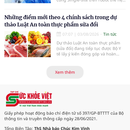
mới điều trị ung thư tuyến tiền liệt,
nhân đôi hiệu quả.
Những điểm mới theo 4 chính sách trong dự
thảo Luật An toàn thực phẩm sửa đổi
07:07
|
03/08/2026
Tin tức
Dự thảo Luật An toàn thực phẩm
(sửa đổi) đang tiếp tục được Bộ Y
tế lấy ý kiến đóng góp và hoàn
thiện với nhiều chính sách nhằm
đổi mới phương thức quản lý, tăng
cường hậu kiểm, ứng dụng chuyển
Xem thêm
đổi số, kiểm soát nguy cơ theo toàn
bộ chuỗi cung ứng và nâng cao
hiệu quả quản lý loại hình thức ăn
đường phố, bếp ăn tập thể, góp
phần nâng cao hiệu quả bảo đảm
an toàn thực phẩm trong giai đoạn
mới.
Giấy phép hoạt động báo chí điện tử số 397/GP-BTTTT của Bộ
thông tin và truyền thông cấp ngày 28/06/2021.
Tổng Biên Tập:
ThS Nhà báo Chúc Kim Vinh