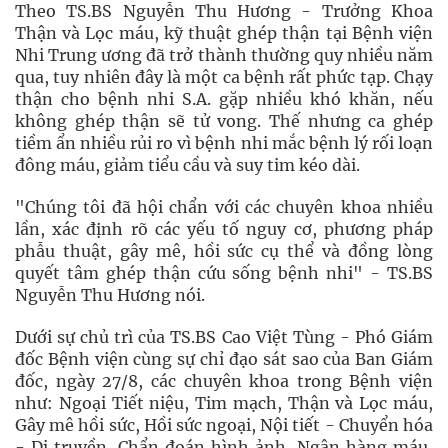
Theo TS.BS Nguyễn Thu Hương - Trưởng Khoa
Thận và Lọc máu, kỹ thuật ghép thận tại Bệnh viện
Nhi Trung ương đã trở thành thường quy nhiều năm
qua, tuy nhiên đây là một ca bệnh rất phức tạp. Chạy
thận cho bệnh nhi S.A. gặp nhiều khó khăn, nếu
không ghép thận sẽ tử vong. Thế nhưng ca ghép
tiềm ẩn nhiều rủi ro vì bệnh nhi mắc bệnh lý rối loạn
đông máu, giảm tiểu cầu và suy tim kéo dài.
"Chúng tôi đã hội chẩn với các chuyên khoa nhiều
lần, xác định rõ các yếu tố nguy cơ, phương pháp
phẫu thuật, gây mê, hồi sức cụ thể và đồng lòng
quyết tâm ghép thận cứu sống bệnh nhi" - TS.BS
Nguyễn Thu Hương nói.
Dưới sự chủ trì của TS.BS Cao Việt Tùng - Phó Giám
đốc Bệnh viện cùng sự chỉ đạo sát sao của Ban Giám
đốc, ngày 27/8, các chuyên khoa trong Bệnh viện
như: Ngoại Tiết niệu, Tim mạch, Thận và Lọc máu,
Gây mê hồi sức, Hồi sức ngoại, Nội tiết - Chuyển hóa
- Di truyền, Chẩn đoán hình ảnh, Ngân hàng máu,