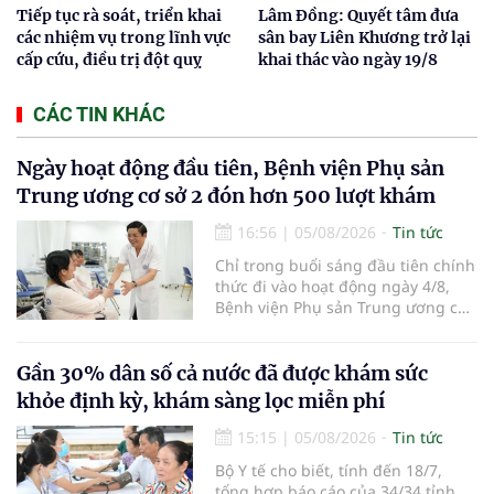
Tiếp tục rà soát, triển khai
Lâm Đồng: Quyết tâm đưa
các nhiệm vụ trong lĩnh vực
sân bay Liên Khương trở lại
cấp cứu, điều trị đột quỵ
khai thác vào ngày 19/8
CÁC TIN KHÁC
Ngày hoạt động đầu tiên, Bệnh viện Phụ sản
Trung ương cơ sở 2 đón hơn 500 lượt khám
16:56
|
05/08/2026
Tin tức
Chỉ trong buổi sáng đầu tiên chính
thức đi vào hoạt động ngày 4/8,
Bệnh viện Phụ sản Trung ương cơ
sở 2 đã tiếp đón hơn 500 lượt
người đến khám, điều trị và đón
em bé đầu tiên chào đời.
Gần 30% dân số cả nước đã được khám sức
khỏe định kỳ, khám sàng lọc miễn phí
15:15
|
05/08/2026
Tin tức
Bộ Y tế cho biết, tính đến 18/7,
tổng hợp báo cáo của 34/34 tỉnh,