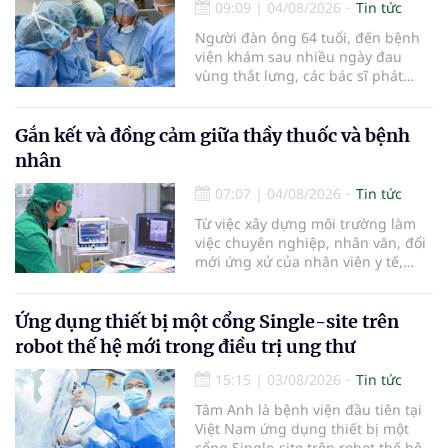
tiêu hóa - gan mật vừa diễn ra
09:09
|
04/08/2026
Tin tức
ngày 1/8 tại Bệnh viện Đại học
Người đàn ông 64 tuổi, đến bệnh
quốc tế Hồng Bàng.
viện khám sau nhiều ngày đau
vùng thắt lưng, các bác sĩ phát
hiện khối u thận phải kích thước
khoảng 3cm, nghi ngờ ung thư
biểu mô tế bào thận. Với khối u còn
Gắn kết và đồng cảm giữa thầy thuốc và bệnh
ở giai đoạn sớm, người bệnh được
nhân
chỉ định cắt bán phần thận phải
bằng phẫu thuật robot thay vì phải
07:07
|
04/08/2026
Tin tức
cắt bỏ toàn bộ quả thận như trước
Từ việc xây dựng môi trường làm
đây.
việc chuyên nghiệp, nhân văn, đổi
mới ứng xử của nhân viên y tế,
Bệnh viện đa khoa khu vực Phúc
Yên (tỉnh Phú Thọ) đã tạo nên sự
đồng cảm, gắn kết cao giữa thầy
Ứng dụng thiết bị một cổng Single-site trên
thuốc với bệnh nhân.
robot thế hệ mới trong điều trị ung thư
15:15
|
03/08/2026
Tin tức
Tâm Anh là bệnh viện đầu tiên tại
Việt Nam ứng dụng thiết bị một
cổng Single-site trên robot thế hệ