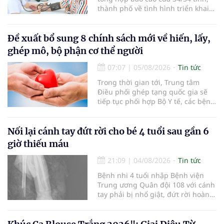
thành phố về tình hình triển khai
khám sức khỏe định kỳ, khám sàng
lọc miễn phí cho người dân, ghi
nhận 32.286.360 người, chiếm gần
Đề xuất bổ sung 8 chính sách mới về hiến, lấy,
30% dân số cả nước đã được khám
ghép mô, bộ phận cơ thể người
sức khỏe định kỳ năm nay.
07:07
|
05/08/2026
Tin tức
Trong thời gian tới, Trung tâm
Điều phối ghép tạng quốc gia sẽ
tiếp tục phối hợp Bộ Y tế, các bệnh
viện và các cơ quan liên quan để
mở rộng mạng lưới điều phối, tăng
cường truyền thông, hoàn thiện
Nối lại cánh tay đứt rời cho bé 4 tuổi sau gần 6
quy trình chuyên môn và hệ thống
giờ thiếu máu
pháp luật để thúc đẩy lĩnh vực
hiến và ghép mô tạng.
21:09
|
04/08/2026
Tin tức
Bệnh nhi 4 tuổi nhập Bệnh viện
Trung ương Quân đội 108 với cánh
tay phải bị nhổ giật, đứt rời hoàn
toàn do tai nạn giao thông. Dù
mạch máu, thần kinh bị tổn
thương nặng và thời gian thiếu