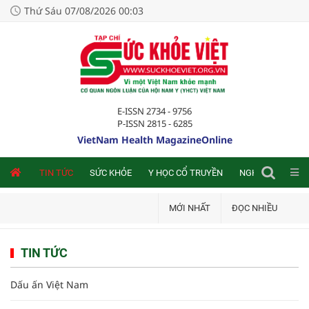
Thứ Sáu 07/08/2026 00:03
E-ISSN 2734 - 9756
P-ISSN 2815 - 6285
VietNam Health MagazineOnline
NLINE
TIN TỨC
SỨC KHỎE
Y HỌC CỔ TRUYỀN
NGHIÊN CỨU TRA
MỚI NHẤT
ĐỌC NHIỀU
TIN TỨC
Dấu ấn Việt Nam