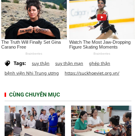
Tags:
suy thận
suy thận mạn
ghép thận
bệnh viện Nhi Trung ương
https://suckhoeviet.org.vn/
CÙNG CHUYÊN MỤC