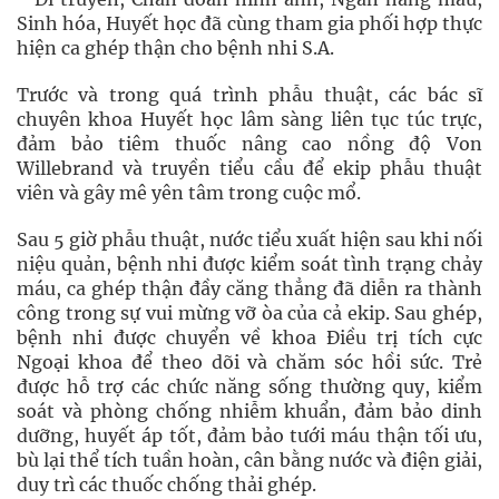
Sinh hóa, Huyết học đã cùng tham gia phối hợp thực
hiện ca ghép thận cho bệnh nhi S.A.
Trước và trong quá trình phẫu thuật, các bác sĩ
chuyên khoa Huyết học lâm sàng liên tục túc trực,
đảm bảo tiêm thuốc nâng cao nồng độ Von
Willebrand và truyền tiểu cầu để ekip phẫu thuật
viên và gây mê yên tâm trong cuộc mổ.
Sau 5 giờ phẫu thuật, nước tiểu xuất hiện sau khi nối
niệu quản, bệnh nhi được kiểm soát tình trạng chảy
máu, ca ghép thận đầy căng thẳng đã diễn ra thành
công trong sự vui mừng vỡ òa của cả ekip. Sau ghép,
bệnh nhi được chuyển về khoa Điều trị tích cực
Ngoại khoa để theo dõi và chăm sóc hồi sức. Trẻ
được hỗ trợ các chức năng sống thường quy, kiểm
soát và phòng chống nhiễm khuẩn, đảm bảo dinh
dưỡng, huyết áp tốt, đảm bảo tưới máu thận tối ưu,
bù lại thể tích tuần hoàn, cân bằng nước và điện giải,
duy trì các thuốc chống thải ghép.