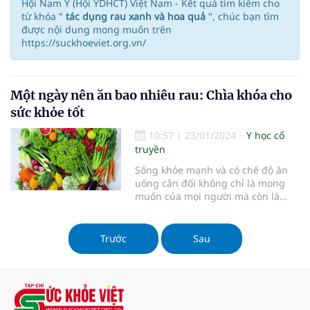
Hội Nam Y (Hội YDHCT) Việt Nam - Kết quả tìm kiếm cho
từ khóa "
tác dụng rau xanh và hoa quả
", chúc bạn tìm
được nội dung mong muốn trên
https://suckhoeviet.org.vn/
Một ngày nên ăn bao nhiêu rau: Chìa khóa cho
sức khỏe tốt
10:57
|
23/01/2024
Y học cổ
truyền
Sống khỏe mạnh và có chế độ ăn
uống cân đối không chỉ là mong
muốn của mọi người mà còn là
chìa khóa quan trọng để duy trì
một lối sống tích cực và sức khỏe
vững mạnh.
Trước
Sau