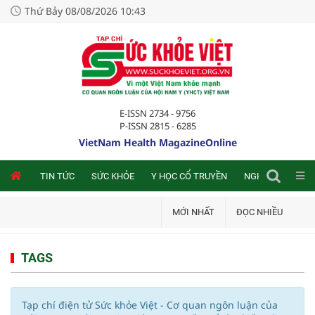
Thứ Bảy 08/08/2026 10:43
E-ISSN 2734 - 9756
P-ISSN 2815 - 6285
VietNam Health MagazineOnline
NLINE
TIN TỨC
SỨC KHỎE
Y HỌC CỔ TRUYỀN
NGHIÊN CỨU TRA
MỚI NHẤT
ĐỌC NHIỀU
TAGS
Tạp chí điện tử Sức khỏe Việt - Cơ quan ngôn luận của