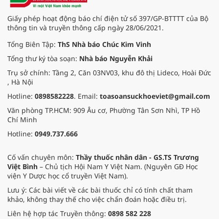
Giấy phép hoạt động báo chí điện tử số 397/GP-BTTTT của Bộ
thông tin và truyền thông cấp ngày 28/06/2021.
Tổng Biên Tập:
ThS Nhà báo Chúc Kim Vinh
Tổng thư ký tòa soạn:
Nhà báo Nguyễn Khải
Trụ sở chính: Tầng 2, Căn 03NV03, khu đô thị Lideco, Hoài Đức
, Hà Nội
Hotline:
0898582228
. Email:
toasoansuckhoeviet@gmail.com
Văn phòng TP.HCM: 909 Âu cơ, Phường Tân Sơn Nhì, TP Hồ
Chí Minh
Hotline:
0949.737.666
Cố vấn chuyên môn:
Thầy thuốc nhân dân - GS.TS Trương
Việt Bình
– Chủ tịch Hội Nam Y Việt Nam. (Nguyên GĐ Học
viện Y Dược học cổ truyền Việt Nam).
Lưu ý: Các bài viết về các bài thuốc chỉ có tính chất tham
khảo, không thay thế cho việc chẩn đoán hoặc điều trị.
Liên hệ hợp tác Truyền thông:
0898 582 228