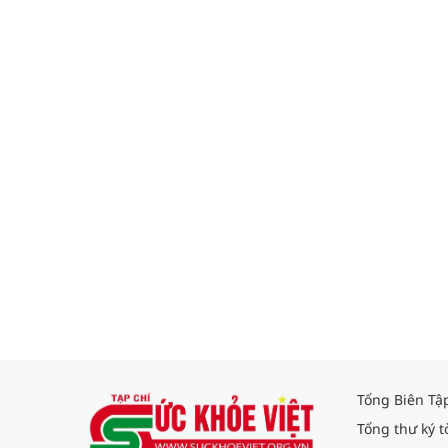
Tổng Biên Tậ
Tổng thư ký t