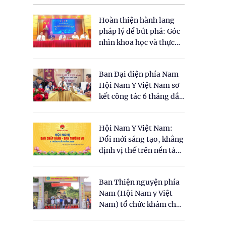
Hoàn thiện hành lang
pháp lý để bứt phá: Góc
nhìn khoa học và thực
tiễn tại Tọa đàm " Đề
xuất một số nội dung
Ban Đại diện phía Nam
cho Luật Y dược cổ
Hội Nam Y Việt Nam sơ
truyền Việt Nam"
kết công tác 6 tháng đầu
năm 2026
Hội Nam Y Việt Nam:
Đổi mới sáng tạo, khẳng
định vị thế trên nền tảng
y học cổ truyền và khoa
học hiện đại
Ban Thiện nguyện phía
Nam (Hội Nam y Việt
Nam) tổ chức khám chữa
bệnh y học cổ truyền và