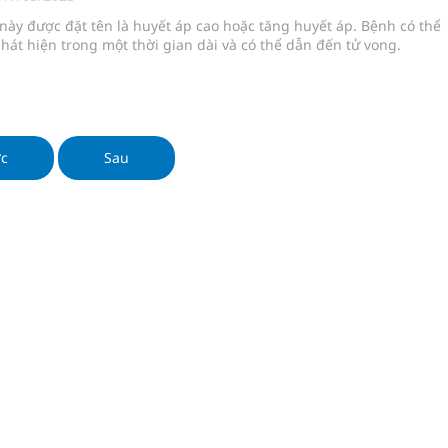
g ương cơ sở 2 đón hơn 500 lượt khám
này được đặt tên là huyết áp cao hoặc tăng huyết áp. Bệnh có thể
hát hiện trong một thời gian dài và có thể dẫn đến tử vong.
ông rải rác.
phương hai cấp trong quản lý hoạt động nha khoa,
ớc
Sau
uồn lực cho môi trường và cộng đồng
ệnh bảo hiểm y tế nếu không đăng ký khám theo yêu