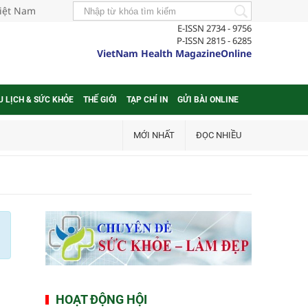
Việt Nam
E-ISSN 2734 - 9756
P-ISSN 2815 - 6285
VietNam Health MagazineOnline
U LỊCH & SỨC KHỎE
THẾ GIỚI
TẠP CHÍ IN
GỬI BÀI ONLINE
MỚI NHẤT
ĐỌC NHIỀU
HOẠT ĐỘNG HỘI