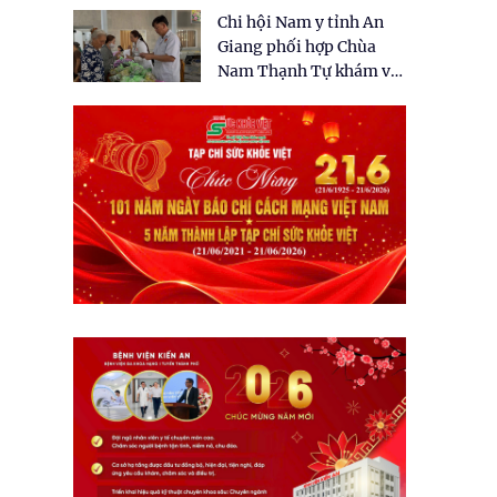
tặng quà cho 150 người
Chi hội Nam y tỉnh An
dân tại xã Tân Tập
Giang phối hợp Chùa
Nam Thạnh Tự khám và
cấp thuốc miễn phí cho
nhân dân