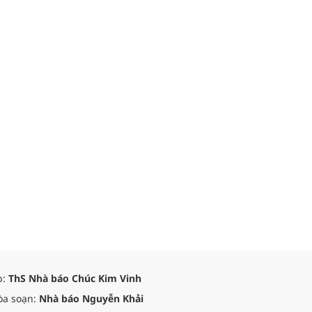
p:
ThS Nhà báo Chúc Kim Vinh
òa soạn:
Nhà báo Nguyễn Khải