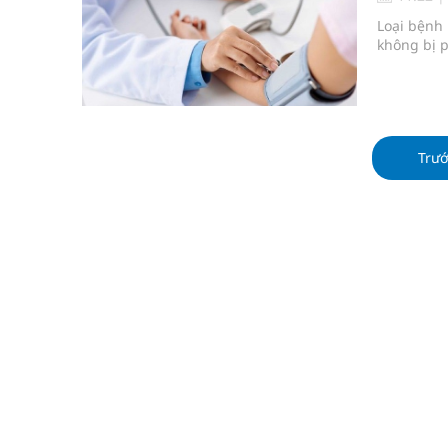
Ngày hoạt động đầu tiên, Bệnh viện Phụ sản Trun
Loại bệnh 
không bị p
Dự báo thời tiết ngày 06/8/2026: Bắc Bộ có mưa d
Quảng Trị: Phát huy vai trò của chính quyền địa 
bảo vệ sức khỏe Nhân dân
Trư
Không chỉ cắt tóc, Đông Tây Barbershop dành ng
Bệnh viện không được thu thêm tiền của người b
cầu