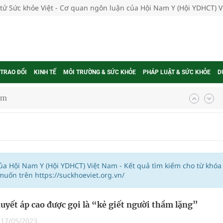
 tử Sức khỏe Việt - Cơ quan ngôn luận của Hội Nam Y (Hội YDHCT) 
 TRAO ĐỔI
KINH TẾ
MÔI TRƯỜNG & SỨC KHỎE
PHÁP LUẬT & SỨC KHỎE
D
ầm
i sầu riêng 2026
nh vực cấp cứu, điều trị đột quỵ
 lại khai thác vào ngày 19/8
của Hội Nam Y (Hội YDHCT) Việt Nam - Kết quả tìm kiếm cho từ khóa
uốn trên https://suckhoeviet.org.vn/
pháp tăng cường chống hàng giả và gian lận thương
huyết áp cao được gọi là “kẻ giết người thầm lặng”
|
17/05/2023