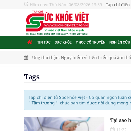
Hôm nay:
Thứ Năm 06/08/2026 13:39
-
Tạp chí điện
TIN TỨC
SỨC KHỎE
Y HỌC CỔ TRUYỀN
NGHIÊN CỨU
Ung thư thận: Nguy hiểm vì tiến triển quá âm th
Nhiều chuỗi hoạt động lớn được diễn ra tại Lễ hộ
Tags
Tiếp tục rà soát, triển khai các nhiệm vụ trong lĩ
Lâm Đồng: Quyết tâm đưa sân bay Liên Khương trở
Tạp chí điện tử Sức khỏe Việt - Cơ quan ngôn luận 
"
Tâm trương
", chúc bạn tìm được nội dung mong m
Pháp luật – Sức khỏe – Doanh nghiệp: Tìm giải 
Tại sao 
mại
11:22