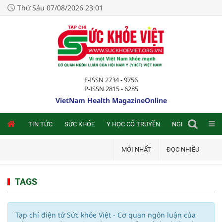
Thứ Sáu 07/08/2026 23:01
E-ISSN 2734 - 9756
P-ISSN 2815 - 6285
VietNam Health MagazineOnline
NLINE
TIN TỨC
SỨC KHỎE
Y HỌC CỔ TRUYỀN
NGHIÊN CỨU TRA
MỚI NHẤT
ĐỌC NHIỀU
TAGS
Tạp chí điện tử Sức khỏe Việt - Cơ quan ngôn luận của