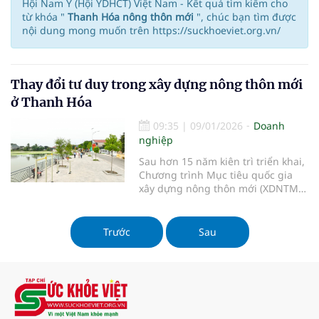
Hội Nam Y (Hội YDHCT) Việt Nam - Kết quả tìm kiếm cho
từ khóa "
Thanh Hóa nông thôn mới
", chúc bạn tìm được
nội dung mong muốn trên https://suckhoeviet.org.vn/
Thay đổi tư duy trong xây dựng nông thôn mới
ở Thanh Hóa
09:35
|
09/01/2026
Doanh
nghiệp
Sau hơn 15 năm kiên trì triển khai,
Chương trình Mục tiêu quốc gia
xây dựng nông thôn mới (XDNTM)
tại Thanh Hóa đang bước vào giai
đoạn phát triển mới, với nhiều
thay đổi căn bản về mô hình quản
Trước
Sau
lý, tiêu chí đánh giá và mục tiêu
dài hạn. Từ nền tảng đã được gây
dựng vững chắc, tỉnh Thanh Hóa
đang chuyển mạnh từ tư duy “đạt
chuẩn” sang tư duy “phát triển bền
vững”, lấy chất lượng sống của