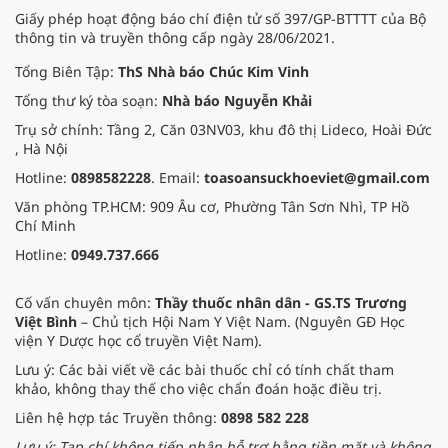
người dân làm thước đo trung
Giấy phép hoạt động báo chí điện tử số 397/GP-BTTTT của Bộ
tâm.
thông tin và truyền thông cấp ngày 28/06/2021.
Tổng Biên Tập:
ThS Nhà báo Chúc Kim Vinh
Tổng thư ký tòa soạn:
Nhà báo Nguyễn Khải
Trụ sở chính: Tầng 2, Căn 03NV03, khu đô thị Lideco, Hoài Đức
, Hà Nội
Hotline:
0898582228
. Email:
toasoansuckhoeviet@gmail.com
Văn phòng TP.HCM: 909 Âu cơ, Phường Tân Sơn Nhì, TP Hồ
Chí Minh
Hotline:
0949.737.666
Cố vấn chuyên môn:
Thầy thuốc nhân dân - GS.TS Trương
Việt Bình
– Chủ tịch Hội Nam Y Việt Nam. (Nguyên GĐ Học
viện Y Dược học cổ truyền Việt Nam).
Lưu ý: Các bài viết về các bài thuốc chỉ có tính chất tham
khảo, không thay thế cho việc chẩn đoán hoặc điều trị.
Liên hệ hợp tác Truyền thông:
0898 582 228
Lưu ý: Tạp chí không tiếp nhận hỗ trợ bằng tiền mặt và không