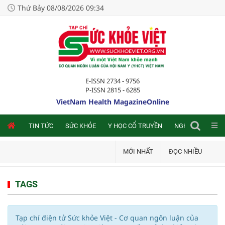
Thứ Bảy 08/08/2026 09:34
E-ISSN 2734 - 9756
P-ISSN 2815 - 6285
VietNam Health MagazineOnline
NLINE
TIN TỨC
SỨC KHỎE
Y HỌC CỔ TRUYỀN
NGHIÊN CỨU TRA
MỚI NHẤT
ĐỌC NHIỀU
TAGS
Tạp chí điện tử Sức khỏe Việt - Cơ quan ngôn luận của