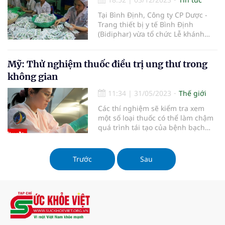
Tại Bình Định, Công ty CP Dược -
Trang thiết bị y tế Bình Định
(Bidiphar) vừa tổ chức Lễ khánh
thành nhà máy sản xuất thuốc
điều trị ung thư.
Mỹ: Thử nghiệm thuốc điều trị ung thư trong
không gian
11:34
|
31/05/2023
Thế giới
Các thí nghiệm sẽ kiểm tra xem
một số loại thuốc có thể làm chậm
quá trình tái tạo của bệnh bạch
cầu, ung thư vú và tế bào ung thư
đại trực tràng trong không gian
hay không?
Trước
Sau