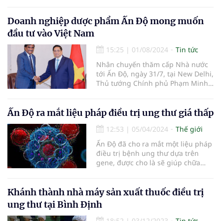
năm nay, sử dụng điều trị đích
trong nhiều nhóm bệnh ung thư.
Thuốc của Nga lần này là sinh
Doanh nghiệp dược phẩm Ấn Độ mong muốn
phẩm tương tự.
đầu tư vào Việt Nam
15:25
|
01/08/2024
Tin tức
Nhân chuyến thăm cấp Nhà nước
tới Ấn Độ, ngày 31/7, tại New Delhi,
Thủ tướng Chính phủ Phạm Minh
Chính đã tiếp lãnh đạo một số tập
đoàn hàng đầu về lĩnh vực dược
phẩm của Ấn Độ.
Ấn Độ ra mắt liệu pháp điều trị ung thư giá thấp
12:53
|
05/04/2024
Thế giới
Ấn Độ đã cho ra mắt một liệu pháp
điều trị bệnh ung thư dựa trên
gene, được cho là sẽ giúp chữa
khỏi các loại ung thư khác nhau và
giảm đáng kể...
Khánh thành nhà máy sản xuất thuốc điều trị
ung thư tại Bình Định
18:52
|
03/12/2023
Tin tức