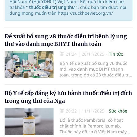
Hội Nam Y (Hội YDHCT) Việt Nam - Kết quả tìm kiếm cho
từ khóa "
thuốc điều trị ung thư
", chúc bạn tìm được nội
dung mong muốn trên https://suckhoeviet.org.vn/
Đề xuất bổ sung 28 thuốc điều trị bệnh lý ung
thư vào danh mục BHYT thanh toán
21:24
|
28/11/2025
Tin tức
Bộ Y tế đề xuất bổ sung 76 thuốc
mới vào danh mục BHYT thanh
toán, trong đó có 28 thuốc điều trị
ung thư và điều hòa miễn dịch.
Bộ Y tế cấp đăng ký lưu hành thuốc điều trị đích
trong ung thư của Nga
20:22
|
11/11/2025
Sức khỏe
Đó là thuốc Pembroria, có hoạt
chất chính là Pembrolizumab.
Thuốc này đã có ở Việt Nam mấy