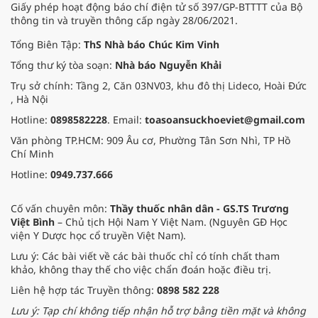
Giấy phép hoạt động báo chí điện tử số 397/GP-BTTTT của Bộ
thông tin và truyền thông cấp ngày 28/06/2021.
Tổng Biên Tập:
ThS Nhà báo Chúc Kim Vinh
Tổng thư ký tòa soạn:
Nhà báo Nguyễn Khải
Trụ sở chính: Tầng 2, Căn 03NV03, khu đô thị Lideco, Hoài Đức
, Hà Nội
Hotline:
0898582228
. Email:
toasoansuckhoeviet@gmail.com
Văn phòng TP.HCM: 909 Âu cơ, Phường Tân Sơn Nhì, TP Hồ
Chí Minh
Hotline:
0949.737.666
Cố vấn chuyên môn:
Thầy thuốc nhân dân - GS.TS Trương
Việt Bình
– Chủ tịch Hội Nam Y Việt Nam. (Nguyên GĐ Học
viện Y Dược học cổ truyền Việt Nam).
Lưu ý: Các bài viết về các bài thuốc chỉ có tính chất tham
khảo, không thay thế cho việc chẩn đoán hoặc điều trị.
Liên hệ hợp tác Truyền thông:
0898 582 228
Lưu ý: Tạp chí không tiếp nhận hỗ trợ bằng tiền mặt và không