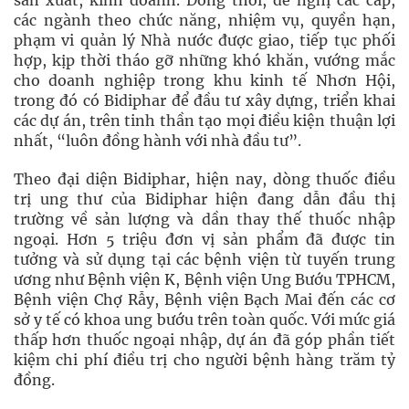
sản xuất, kinh doanh. Đồng thời, đề nghị các cấp,
các ngành theo chức năng, nhiệm vụ, quyền hạn,
phạm vi quản lý Nhà nước được giao, tiếp tục phối
hợp, kịp thời tháo gỡ những khó khăn, vướng mắc
cho doanh nghiệp trong khu kinh tế Nhơn Hội,
trong đó có Bidiphar để đầu tư xây dựng, triển khai
các dự án, trên tinh thần tạo mọi điều kiện thuận lợi
nhất, “luôn đồng hành với nhà đầu tư”.
Theo đại diện Bidiphar, hiện nay, dòng thuốc điều
trị ung thư của Bidiphar hiện đang dẫn đầu thị
trường về sản lượng và dần thay thế thuốc nhập
ngoại. Hơn 5 triệu đơn vị sản phẩm đã được tin
tưởng và sử dụng tại các bệnh viện từ tuyến trung
ương như Bệnh viện K, Bệnh viện Ung Bướu TPHCM,
Bệnh viện Chợ Rẫy, Bệnh viện Bạch Mai đến các cơ
sở y tế có khoa ung bướu trên toàn quốc. Với mức giá
thấp hơn thuốc ngoại nhập, dự án đã góp phần tiết
kiệm chi phí điều trị cho người bệnh hàng trăm tỷ
đồng.