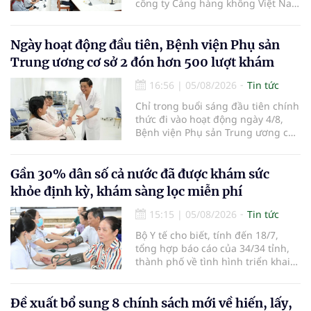
công ty Cảng hàng không Việt Nam
(ACV) và các hãng hàng không để
triển khai công tác xúc tiến và hợp
tác giữa tỉnh Lâm Đồng và ACV
Ngày hoạt động đầu tiên, Bệnh viện Phụ sản
trong việc phục hồi hoạt động
Trung ương cơ sở 2 đón hơn 500 lượt khám
hàng không, thúc đẩy mở mới các
đường bay nội địa và quốc tế.
16:56
|
05/08/2026
Tin tức
Chỉ trong buổi sáng đầu tiên chính
thức đi vào hoạt động ngày 4/8,
Bệnh viện Phụ sản Trung ương cơ
sở 2 đã tiếp đón hơn 500 lượt
người đến khám, điều trị và đón
em bé đầu tiên chào đời.
Gần 30% dân số cả nước đã được khám sức
khỏe định kỳ, khám sàng lọc miễn phí
15:15
|
05/08/2026
Tin tức
Bộ Y tế cho biết, tính đến 18/7,
tổng hợp báo cáo của 34/34 tỉnh,
thành phố về tình hình triển khai
khám sức khỏe định kỳ, khám sàng
lọc miễn phí cho người dân, ghi
nhận 32.286.360 người, chiếm gần
Đề xuất bổ sung 8 chính sách mới về hiến, lấy,