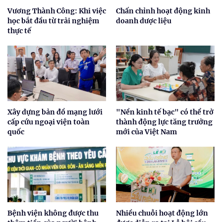
Vương Thành Công: Khi việc
Chấn chỉnh hoạt động kinh
học bắt đầu từ trải nghiệm
doanh dược liệu
thực tế
Xây dựng bản đồ mạng lưới
"Nền kinh tế bạc" có thể trở
cấp cứu ngoại viện toàn
thành động lực tăng trưởng
quốc
mới của Việt Nam
Bệnh viện không được thu
Nhiều chuỗi hoạt động lớn