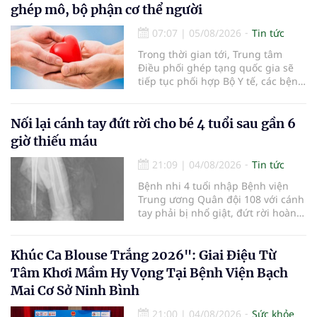
30% dân số cả nước đã được khám
ghép mô, bộ phận cơ thể người
sức khỏe định kỳ năm nay.
07:07
|
05/08/2026
Tin tức
Trong thời gian tới, Trung tâm
Điều phối ghép tạng quốc gia sẽ
tiếp tục phối hợp Bộ Y tế, các bệnh
viện và các cơ quan liên quan để
mở rộng mạng lưới điều phối, tăng
cường truyền thông, hoàn thiện
Nối lại cánh tay đứt rời cho bé 4 tuổi sau gần 6
quy trình chuyên môn và hệ thống
giờ thiếu máu
pháp luật để thúc đẩy lĩnh vực
hiến và ghép mô tạng.
21:09
|
04/08/2026
Tin tức
Bệnh nhi 4 tuổi nhập Bệnh viện
Trung ương Quân đội 108 với cánh
tay phải bị nhổ giật, đứt rời hoàn
toàn do tai nạn giao thông. Dù
mạch máu, thần kinh bị tổn
thương nặng và thời gian thiếu
Khúc Ca Blouse Trắng 2026": Giai Điệu Từ
máu kéo dài, các bác sĩ đã tái lập
Tâm Khơi Mầm Hy Vọng Tại Bệnh Viện Bạch
tuần hoàn thành công sau ca vi
Mai Cơ Sở Ninh Bình
phẫu kéo dài 3 giờ.
21:00
|
04/08/2026
Sức khỏe