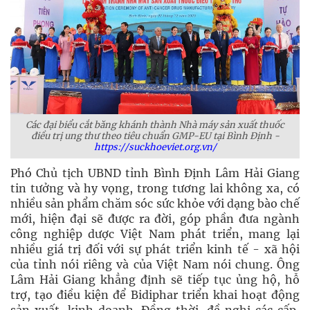
Các đại biểu cắt băng khánh thành Nhà máy sản xuất thuốc
điều trị ung thư theo tiêu chuẩn GMP-EU tại Bình Định -
https://suckhoeviet.org.vn/
Phó Chủ tịch UBND tỉnh Bình Định Lâm Hải Giang
tin tưởng và hy vọng, trong tương lai không xa, có
nhiều sản phẩm chăm sóc sức khỏe với dạng bào chế
mới, hiện đại sẽ được ra đời, góp phần đưa ngành
công nghiệp dược Việt Nam phát triển, mang lại
nhiều giá trị đối với sự phát triển kinh tế - xã hội
của tỉnh nói riêng và của Việt Nam nói chung. Ông
Lâm Hải Giang khẳng định sẽ tiếp tục ủng hộ, hỗ
trợ, tạo điều kiện để Bidiphar triển khai hoạt động