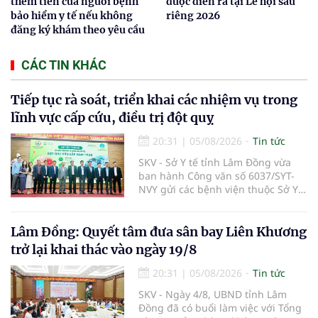
thêm tiền của người bệnh
được diễn ra tại Lễ hội sầu
bảo hiểm y tế nếu không
riêng 2026
đăng ký khám theo yêu cầu
CÁC TIN KHÁC
Tiếp tục rà soát, triển khai các nhiệm vụ trong
lĩnh vực cấp cứu, điều trị đột quỵ
20:31
|
05/08/2026
Tin tức
SKV - Sở Y tế tỉnh Lâm Đồng vừa
ban hành Công văn số 6037/SYT-
NVY gửi các bệnh viện thuộc Sở Y
tế và các Trung tâm Y tế khu vực,
đặc khu trên địa bàn tỉnh về việc
tiếp tục rà soát, triển khai các
Lâm Đồng: Quyết tâm đưa sân bay Liên Khương
nhiệm vụ trong lĩnh vực cấp cứu,
trở lại khai thác vào ngày 19/8
điều trị đột quỵ.
20:31
|
05/08/2026
Tin tức
SKV - Ngày 4/8, UBND tỉnh Lâm
Đồng đã có buổi làm việc với Tổng