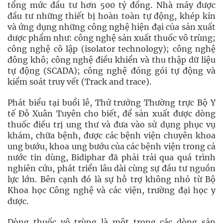
tổng mức đầu tư hơn 500 tỷ đồng. Nhà máy được
đầu tư những thiết bị hoàn toàn tự động, khép kín
và ứng dụng những công nghệ hiện đại của sản xuất
dược phẩm như: công nghệ sản xuất thuốc vô trùng;
công nghệ cô lập (isolator technology); công nghệ
đông khô; công nghệ điều khiển và thu thập dữ liệu
tự động (SCADA); công nghệ đóng gói tự động và
kiểm soát truy vết (Track and trace).
Phát biểu tại buổi lễ, Thứ trưởng Thường trực Bộ Y
tế Đỗ Xuân Tuyên cho biết, để sản xuất được dòng
thuốc điều trị ung thư và đưa vào sử dụng phục vụ
khám, chữa bệnh, được các bệnh viện chuyên khoa
ung bướu, khoa ung bướu của các bệnh viện trong cả
nước tin dùng, Bidiphar đã phải trải qua quá trình
nghiên cứu, phát triển lâu dài cùng sự đầu tư nguồn
lực lớn. Bên cạnh đó là sự hỗ trợ không nhỏ từ Bộ
Khoa học Công nghệ và các viện, trường đại học y
dược.
Dòng thuốc vô trùng là một trong các dòng sản