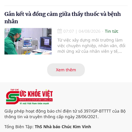
hiện khối u thận phải kích thước
khoảng 3cm, nghi ngờ ung thư
biểu mô tế bào thận. Với khối u còn
Gắn kết và đồng cảm giữa thầy thuốc và bệnh
ở giai đoạn sớm, người bệnh được
nhân
chỉ định cắt bán phần thận phải
bằng phẫu thuật robot thay vì phải
07:07
|
04/08/2026
Tin tức
cắt bỏ toàn bộ quả thận như trước
Từ việc xây dựng môi trường làm
đây.
việc chuyên nghiệp, nhân văn, đổi
mới ứng xử của nhân viên y tế,
Bệnh viện đa khoa khu vực Phúc
Yên (tỉnh Phú Thọ) đã tạo nên sự
đồng cảm, gắn kết cao giữa thầy
Xem thêm
thuốc với bệnh nhân.
Giấy phép hoạt động báo chí điện tử số 397/GP-BTTTT của Bộ
thông tin và truyền thông cấp ngày 28/06/2021.
Tổng Biên Tập:
ThS Nhà báo Chúc Kim Vinh