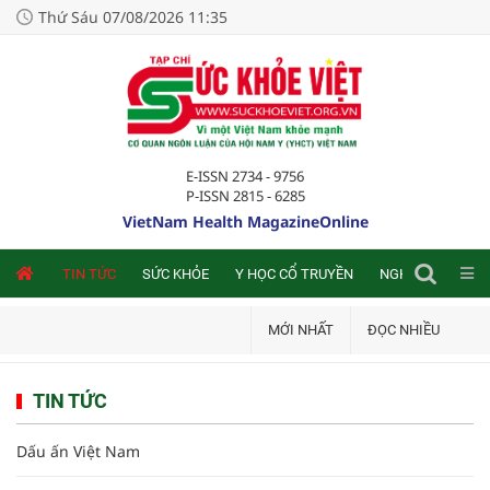
Thứ Sáu 07/08/2026 11:35
E-ISSN 2734 - 9756
P-ISSN 2815 - 6285
VietNam Health MagazineOnline
NLINE
TIN TỨC
SỨC KHỎE
Y HỌC CỔ TRUYỀN
NGHIÊN CỨU TRA
MỚI NHẤT
ĐỌC NHIỀU
TIN TỨC
Dấu ấn Việt Nam