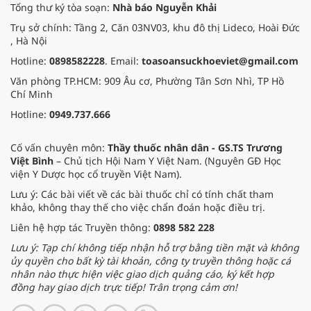
Tổng thư ký tòa soạn:
Nhà báo Nguyễn Khải
Trụ sở chính: Tầng 2, Căn 03NV03, khu đô thị Lideco, Hoài Đức
, Hà Nội
Hotline:
0898582228
. Email:
toasoansuckhoeviet@gmail.com
Văn phòng TP.HCM: 909 Âu cơ, Phường Tân Sơn Nhì, TP Hồ
Chí Minh
Hotline:
0949.737.666
Cố vấn chuyên môn:
Thầy thuốc nhân dân - GS.TS Trương
Việt Bình
– Chủ tịch Hội Nam Y Việt Nam. (Nguyên GĐ Học
viện Y Dược học cổ truyền Việt Nam).
Lưu ý: Các bài viết về các bài thuốc chỉ có tính chất tham
khảo, không thay thế cho việc chẩn đoán hoặc điều trị.
Liên hệ hợp tác Truyền thông:
0898 582 228
Lưu ý: Tạp chí không tiếp nhận hỗ trợ bằng tiền mặt và không
ủy quyền cho bất kỳ tài khoản, công ty truyền thông hoặc cá
nhân nào thực hiện việc giao dịch quảng cáo, ký kết hợp
đồng hay giao dịch trực tiếp! Trân trọng cảm ơn!