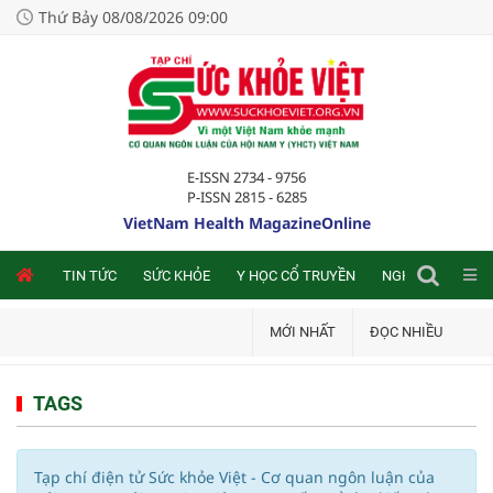
Thứ Bảy 08/08/2026 09:00
E-ISSN 2734 - 9756
P-ISSN 2815 - 6285
VietNam Health MagazineOnline
NLINE
TIN TỨC
SỨC KHỎE
Y HỌC CỔ TRUYỀN
NGHIÊN CỨU TRA
MỚI NHẤT
ĐỌC NHIỀU
TAGS
Tạp chí điện tử Sức khỏe Việt - Cơ quan ngôn luận của