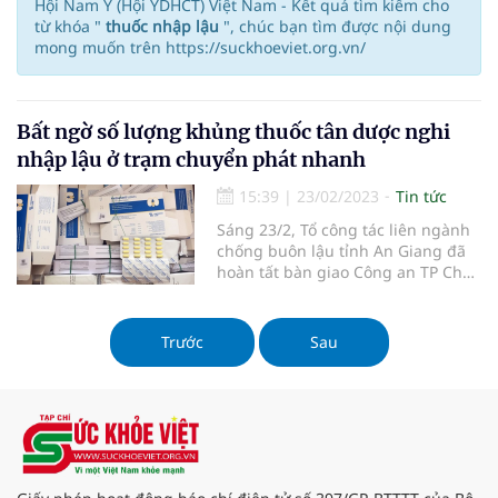
Hội Nam Y (Hội YDHCT) Việt Nam - Kết quả tìm kiếm cho
từ khóa "
thuốc nhập lậu
", chúc bạn tìm được nội dung
mong muốn trên https://suckhoeviet.org.vn/
Bất ngờ số lượng khủng thuốc tân dược nghi
nhập lậu ở trạm chuyển phát nhanh
15:39
|
23/02/2023
Tin tức
Sáng 23/2, Tổ công tác liên ngành
chống buôn lậu tỉnh An Giang đã
hoàn tất bàn giao Công an TP Châu
Đốc (An Giang) toàn bộ tang vật, hồ
sơ vụ phát hiện, tạm giữ số lượng
lớn thuốc tân dược nghi vấn nhập
Trước
Sau
lậu để tiếp tục xác minh, điều tra,
xử lý.