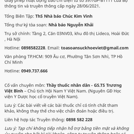
Giấy phép hoạt động báo chí điện tử số 397/GP-BTTTT của Bộ
thông tin và truyền thông cấp ngày 28/06/2021.
Tổng Biên Tập:
ThS Nhà báo Chúc Kim Vinh
Tổng thư ký tòa soạn:
Nhà báo Nguyễn Khải
Trụ sở chính: Tầng 2, Căn 03NV03, khu đô thị Lideco, Hoài Đức
, Hà Nội
Hotline:
0898582228
. Email:
toasoansuckhoeviet@gmail.com
Văn phòng TP.HCM: 909 Âu cơ, Phường Tân Sơn Nhì, TP Hồ
Chí Minh
Hotline:
0949.737.666
Cố vấn chuyên môn:
Thầy thuốc nhân dân - GS.TS Trương
Việt Bình
– Chủ tịch Hội Nam Y Việt Nam. (Nguyên GĐ Học
viện Y Dược học cổ truyền Việt Nam).
Lưu ý: Các bài viết về các bài thuốc chỉ có tính chất tham
khảo, không thay thế cho việc chẩn đoán hoặc điều trị.
Liên hệ hợp tác Truyền thông:
0898 582 228
Lưu ý: Tạp chí không tiếp nhận hỗ trợ bằng tiền mặt và không
ủy quyền cho bất kỳ tài khoản, công ty truyền thông hoặc cá