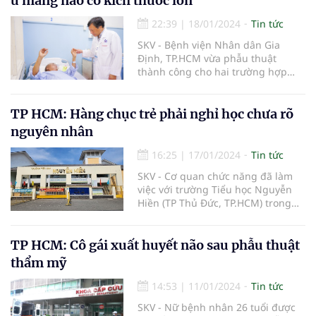
u màng não có kích thước lớn
22:39
|
18/01/2024
Tin tức
SKV - Bệnh viện Nhân dân Gia
Định, TP.HCM vừa phẫu thuật
thành công cho hai trường hợp
người bệnh có khối u não kích
thước lớn, gây nguy hiểm đến tính
mạng.
TP HCM: Hàng chục trẻ phải nghỉ học chưa rõ
nguyên nhân
16:25
|
17/01/2024
Tin tức
SKV - Cơ quan chức năng đã làm
việc với trường Tiểu học Nguyễn
Hiền (TP Thủ Đức, TP.HCM) trong
sáng nay sau khi có thông tin 70
em nghỉ học. Trong đó, khoảng 1/3
trẻ bị đau bụng, sốt.
TP HCM: Cô gái xuất huyết não sau phẫu thuật
thẩm mỹ
14:53
|
11/01/2024
Tin tức
SKV - Nữ bệnh nhân 26 tuổi được