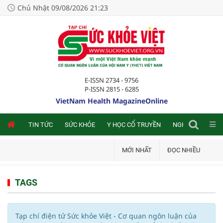
Chủ Nhật 09/08/2026 21:23
E-ISSN 2734 - 9756
P-ISSN 2815 - 6285
VietNam Health MagazineOnline
NLINE
TIN TỨC
SỨC KHỎE
Y HỌC CỔ TRUYỀN
NGHIÊN CỨU TRA
MỚI NHẤT
ĐỌC NHIỀU
TAGS
Tạp chí điện tử Sức khỏe Việt - Cơ quan ngôn luận của