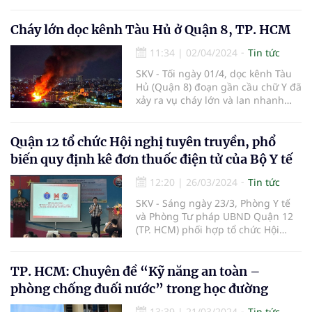
Cháy lớn dọc kênh Tàu Hủ ở Quận 8, TP. HCM
11:34
|
02/04/2024
Tin tức
SKV - Tối ngày 01/4, dọc kênh Tàu
Hủ (Quận 8) đoạn gần cầu chữ Y đã
xảy ra vụ cháy lớn và lan nhanh
làm đỏ rực cả một dãy nhà trong
khói lửa.
Quận 12 tổ chức Hội nghị tuyên truyền, phổ
biến quy định kê đơn thuốc điện tử của Bộ Y tế
12:20
|
26/03/2024
Tin tức
SKV - Sáng ngày 23/3, Phòng Y tế
và Phòng Tư pháp UBND Quận 12
(TP. HCM) phối hợp tổ chức Hội
nghị tuyên truyền, phổ biến Thông
tư số 27/2021/TT-BYT ngày
20/12/2021 của Bộ Y tế về quy định
TP. HCM: Chuyên đề “Kỹ năng an toàn –
kê đơn thuốc bằng hình thức điện
phòng chống đuối nước” trong học đường
tử. BS CKII Võ Bút Thông, Trưởng
phòng Y tế Quận 12 chủ trì hội
13:39
|
21/03/2024
Tin tức