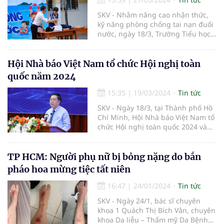
nghị.
SKV - Nhằm nâng cao nhận thức,
kỹ năng phòng chống tai nạn đuối
nước, ngày 18/3, Trường Tiểu học
Bình Tiên (Quận 6, TP. HCM) đã
phối hợp với Trung tâm Kỹ năng
sống NQH (trực thuộc Hệ thống
Hội Nhà báo Việt Nam tổ chức Hội nghị toàn
Giáo dục NQH) tổ chức Chuyên đề
quốc năm 2024
“Kỹ năng an toàn – phòng chống
đuối nước” cho các em học sinh
15:35
|
19/03/2024
Tin tức
toàn trường.
SKV - Ngày 18/3, tại Thành phố Hồ
Chí Minh, Hội Nhà báo Việt Nam tổ
chức Hội nghị toàn quốc 2024 và
sơ kết 03 năm (2021 - 2023) triển
khai thực hiện Quyết định số
558/QĐ-TTg của Thủ tướng Chính
TP HCM: Người phụ nữ bị bỏng nặng do bắn
phủ.
pháo hoa mừng tiệc tất niên
16:47
|
24/01/2024
Tin tức
SKV - Ngày 24/1, bác sĩ chuyên
khoa 1 Quách Thị Bích Vân, chuyên
khoa Da liễu – Thẩm mỹ Da Bệnh