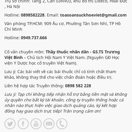
Trụ sở chính: Tầng 2, Căn 03NV03, khu đô thị Lideco, Hoài Đức
, Hà Nội
Hotline:
0898582228
. Email:
toasoansuckhoeviet@gmail.com
Văn phòng TP.HCM: 909 Âu cơ, Phường Tân Sơn Nhì, TP Hồ
Chí Minh
Hotline:
0949.737.666
Cố vấn chuyên môn:
Thầy thuốc nhân dân - GS.TS Trương
Việt Bình
– Chủ tịch Hội Nam Y Việt Nam. (Nguyên GĐ Học
viện Y Dược học cổ truyền Việt Nam).
Lưu ý: Các bài viết về các bài thuốc chỉ có tính chất tham
khảo, không thay thế cho việc chẩn đoán hoặc điều trị.
Liên hệ hợp tác Truyền thông:
0898 582 228
Lưu ý: Tạp chí không tiếp nhận hỗ trợ bằng tiền mặt và không
ủy quyền cho bất kỳ tài khoản, công ty truyền thông hoặc cá
nhân nào thực hiện việc giao dịch quảng cáo, ký kết hợp
đồng hay giao dịch trực tiếp! Trân trọng cảm ơn!