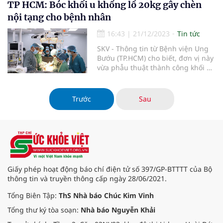
trùng huyết, suy đa tạng.
TP HCM: Bóc khối u khổng lồ 20kg gây chèn
nội tạng cho bệnh nhân
16:43
|
21/12/2023
Tin tức
SKV - Thông tin từ Bệnh viện Ung
Bướu (TP.HCM) cho biết, đơn vị này
vừa phẫu thuật thành công khối u
buồng trứng khổng lồ nặng 20kg
cho bệnh nhân nữ 46 tuổi.
Trước
Sau
Giấy phép hoạt động báo chí điện tử số 397/GP-BTTTT của Bộ
thông tin và truyền thông cấp ngày 28/06/2021.
Tổng Biên Tập:
ThS Nhà báo Chúc Kim Vinh
Tổng thư ký tòa soạn:
Nhà báo Nguyễn Khải