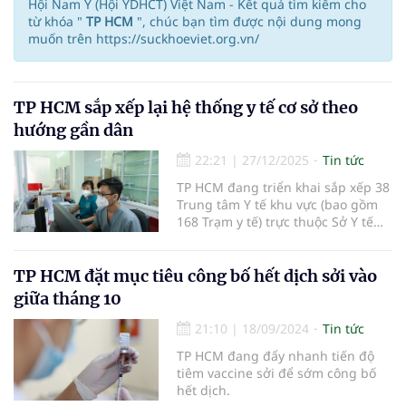
Hội Nam Y (Hội YDHCT) Việt Nam - Kết quả tìm kiếm cho
từ khóa "
TP HCM
", chúc bạn tìm được nội dung mong
muốn trên https://suckhoeviet.org.vn/
TP HCM sắp xếp lại hệ thống y tế cơ sở theo
hướng gần dân
22:21
|
27/12/2025
Tin tức
TP HCM đang triển khai sắp xếp 38
Trung tâm Y tế khu vực (bao gồm
168 Trạm y tế) trực thuộc Sở Y tế
thành 168 Trạm y tế xã, phường,
đặc khu trực thuộc UBND cấp xã...
TP HCM đặt mục tiêu công bố hết dịch sởi vào
giữa tháng 10
21:10
|
18/09/2024
Tin tức
TP HCM đang đẩy nhanh tiến độ
tiêm vaccine sởi để sớm công bố
hết dịch.