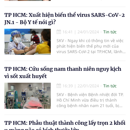
viện Tâm Anh TP Hồ Chí Minh cho
biết, chị V.H.A. đến bệnh viện bị
bỏng chân, vài ngày sau không đi
TP HCM: Xuất hiện biến thể virus SARS-CoV-2
được.
JN.1 - Bộ Y tế nói gì?
16:41
|
24/01/2024
Tin tức
SKV - Ngay khi có thông tin về việc
phát hiện biến thể phụ mới của
virus SARS-CoV-2 tại TP.HCM, lãnh
đạo Bộ Y tế đã yêu cầu TPHCM báo
cáo.
TP HCM: Cứu sống nam thanh niên nguy kịch
vì sốt xuất huyết
16:39
|
22/01/2024
Tin tức
SKV - Bệnh viện Bệnh nhiệt đới TP.
Hồ Chí Minh vừa điều trị thành
công bệnh nhân nam 21 tuổi, bị
sốt xuất huyết Dengue nặng, thiếu
máu tán huyết, suy đa cơ quan.
TP HCM: Phẫu thuật thành công lấy trọn 2 khối