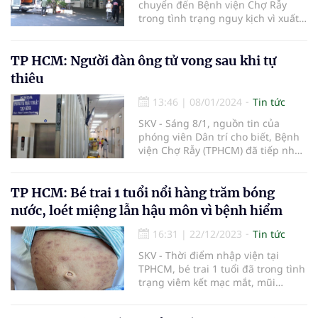
chuyển đến Bệnh viện Chợ Rẫy
trong tình trạng nguy kịch vì xuất
huyết não sau phẫu thuật nâng
ngực, gọt hàm, nhổ răng khôn.
TP HCM: Người đàn ông tử vong sau khi tự
thiêu
13:46
|
08/01/2024
Tin tức
SKV - Sáng 8/1, nguồn tin của
phóng viên Dân trí cho biết, Bệnh
viện Chợ Rẫy (TPHCM) đã tiếp nhận
một bệnh nhân trong tình trạng
bỏng rất nặng vì tự thiêu.
TP HCM: Bé trai 1 tuổi nổi hàng trăm bóng
nước, loét miệng lẫn hậu môn vì bệnh hiểm
16:31
|
22/12/2023
Tin tức
SKV - Thời điểm nhập viện tại
TPHCM, bé trai 1 tuổi đã trong tình
trạng viêm kết mạc mắt, mũi
miệng và hậu môn đều loét, đối
diện nguy cơ biến chứng nhiễm