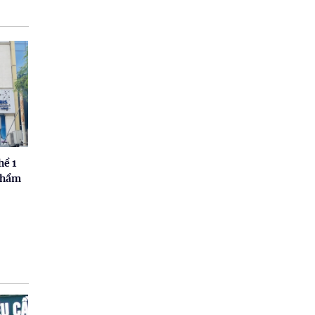
hề 1
thẩm