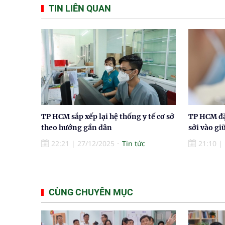
TIN LIÊN QUAN
TP HCM sắp xếp lại hệ thống y tế cơ sở
TP HCM đặ
theo hướng gần dân
sởi vào gi
22:21
|
27/12/2025
Tin tức
21:10
|
CÙNG CHUYÊN MỤC