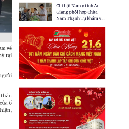
tặng quà cho 150 người
Chi hội Nam y tỉnh An
dân tại xã Tân Tập
Giang phối hợp Chùa
Nam Thạnh Tự khám và
cấp thuốc miễn phí cho
nhân dân
đưa về
ỹ tại
người
 thần
của ổ
thiện,