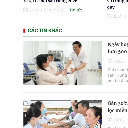
ra tại Lễ hội sầu riêng 2026
vụ trong l
quỵ
20:32
|
05/08/2026
Tin tức
20:31
|
CÁC TIN KHÁC
Ngày hoạ
hơn 500
16:56
Chỉ trong 
sản Trung 
em bé đầu 
Gần 30% 
lọc miễn
15:15