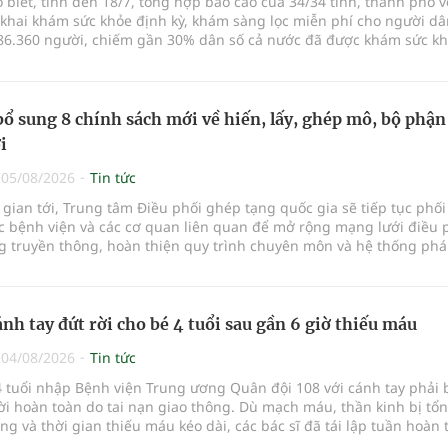
o biết, tính đến 18/7, tổng hợp báo cáo của 34/34 tỉnh, thành phố v
 khai khám sức khỏe định kỳ, khám sàng lọc miễn phí cho người dâ
86.360 người, chiếm gần 30% dân số cả nước đã được khám sức k
ăm nay.
bổ sung 8 chính sách mới về hiến, lấy, ghép mô, bộ phận
i
|
05/08/2026
Tin tức
 gian tới, Trung tâm Điều phối ghép tạng quốc gia sẽ tiếp tục phố
ác bệnh viện và các cơ quan liên quan để mở rộng mạng lưới điều 
g truyền thông, hoàn thiện quy trình chuyên môn và hệ thống phá
y lĩnh vực hiến và ghép mô tạng.
ánh tay đứt rời cho bé 4 tuổi sau gần 6 giờ thiếu máu
|
04/08/2026
Tin tức
 tuổi nhập Bệnh viện Trung ương Quân đội 108 với cánh tay phải 
rời hoàn toàn do tai nạn giao thông. Dù mạch máu, thần kinh bị tổn
g và thời gian thiếu máu kéo dài, các bác sĩ đã tái lập tuần hoàn
a vi phẫu kéo dài 3 giờ.