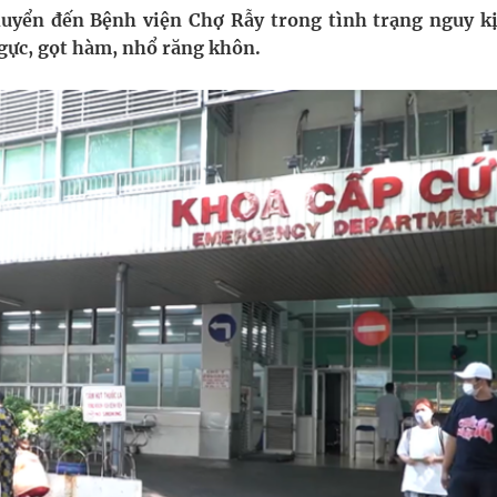
ầm
uyển đến Bệnh viện Chợ Rẫy trong tình trạng nguy kị
gực, gọt hàm, nhổ răng khôn.
i sầu riêng 2026
nh vực cấp cứu, điều trị đột quỵ
 lại khai thác vào ngày 19/8
 Máu Của Các Loài Nhân Sâm (Panax Spp.): Tổng
oàn quốc