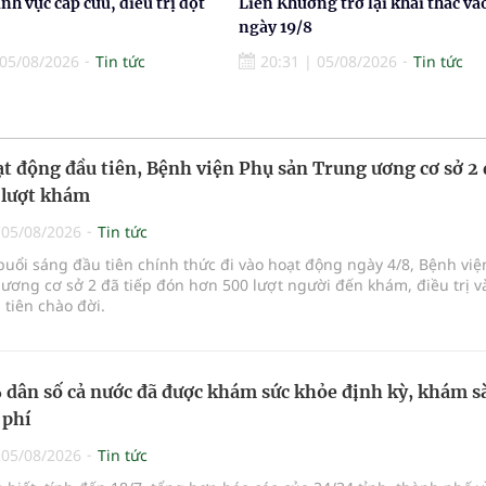
ĩnh vực cấp cứu, điều trị đột
Liên Khương trở lại khai thác và
ngày 19/8
05/08/2026
Tin tức
20:31
|
05/08/2026
Tin tức
t động đầu tiên, Bệnh viện Phụ sản Trung ương cơ sở 2
 lượt khám
|
05/08/2026
Tin tức
buổi sáng đầu tiên chính thức đi vào hoạt động ngày 4/8, Bệnh vi
ương cơ sở 2 đã tiếp đón hơn 500 lượt người đến khám, điều trị v
tiên chào đời.
dân số cả nước đã được khám sức khỏe định kỳ, khám s
 phí
|
05/08/2026
Tin tức