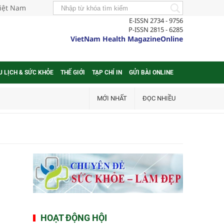
Việt Nam
E-ISSN 2734 - 9756
P-ISSN 2815 - 6285
VietNam Health MagazineOnline
U LỊCH & SỨC KHỎE
THẾ GIỚI
TẠP CHÍ IN
GỬI BÀI ONLINE
MỚI NHẤT
ĐỌC NHIỀU
HOẠT ĐỘNG HỘI