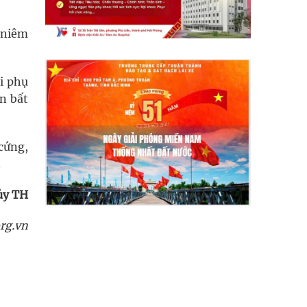
 niêm
i phụ
n bất
cứng,
.
ủy TH
rg.vn