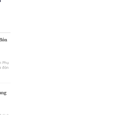
o
 đón
ện Phụ
à đón
àng