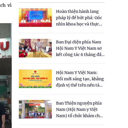
ch vì
Hoàn thiện hành lang
pháp lý để bứt phá: Góc
nhìn khoa học và thực
tiễn tại Tọa đàm " Đề
xuất một số nội dung
Ban Đại diện phía Nam
cho Luật Y dược cổ
Hội Nam Y Việt Nam sơ
truyền Việt Nam"
kết công tác 6 tháng đầu
năm 2026
Hội Nam Y Việt Nam:
Đổi mới sáng tạo, khẳng
định vị thế trên nền tảng
y học cổ truyền và khoa
học hiện đại
Ban Thiện nguyện phía
Nam (Hội Nam y Việt
Nam) tổ chức khám chữa
bệnh y học cổ truyền và