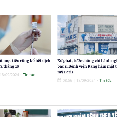
t mục tiêu công bố hết dịch
Xử phạt, tước chứng chỉ hành ng
ữa tháng 10
bác sĩ Bệnh viện Răng hàm mặt 
mỹ Paris
18/09/2024
Tin tức
08:56
|
18/09/2024
Tin tức