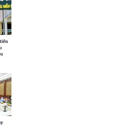
tiền
u
ầu
ay