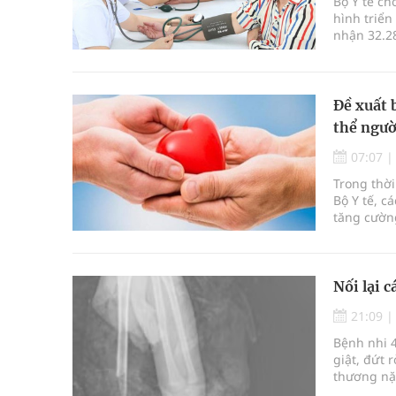
Bộ Y tế ch
hình triển
nhận 32.2
định kỳ n
Đề xuất 
thể ngườ
07:07
Trong thời
Bộ Y tế, c
tăng cườn
để thúc đẩ
Nối lại c
21:09
Bệnh nhi 4
giật, đứt 
thương nặn
công sau c