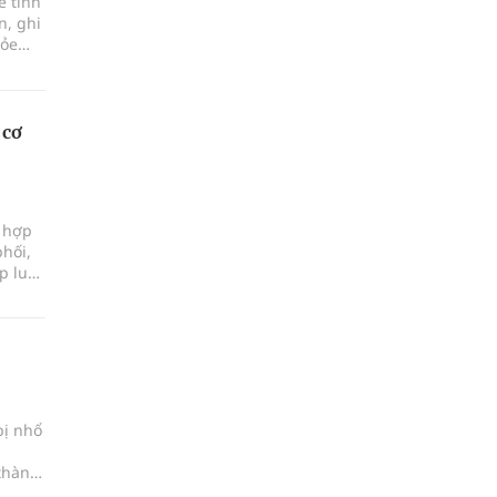
ề tình
n, ghi
hỏe
 cơ
i hợp
phối,
p luật
bị nhổ
 thành