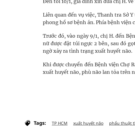
Đến tối 10/1, gia đình xin đưa chị H. v
Liên quan đến vụ việc, Thanh tra Sở 
phong hồ sơ bệnh án. Phía bệnh viện 
Trước đó, vào ngày 9/1, chị H. đến B
nữ được đặt túi ngực 2 bên, sau đó g
ngờ xảy ra tình trạng xuất huyết não.
Khi được chuyển đến Bệnh viện Chợ R
xuất huyết não, phù não lan tỏa trên n
Tags:
TP HCM
xuất huyết não
phẩu thuật 