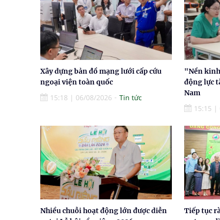
Xây dựng bản đồ mạng lưới cấp cứu
"Nền kinh 
ngoại viện toàn quốc
động lực t
Nam
15:18
|
06/08/2026
Tin tức
15:15
|
Nhiều chuỗi hoạt động lớn được diễn
Tiếp tục r