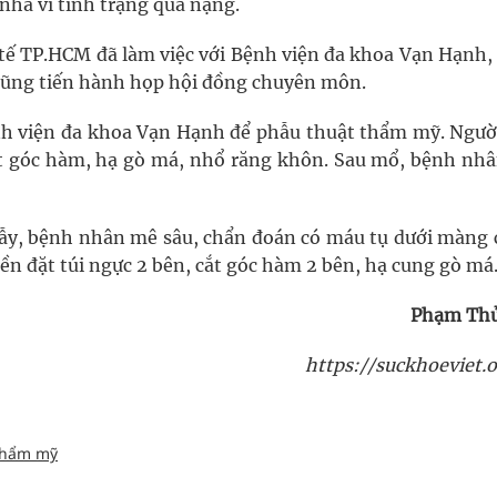
ề nhà vì tình trạng quá nặng.
Y tế TP.HCM đã làm việc với Bệnh viện đa khoa Vạn Hạnh,
cũng tiến hành họp hội đồng chuyên môn.
ệnh viện đa khoa Vạn Hạnh để phẫu thuật thẩm mỹ. Ngườ
ọt góc hàm, hạ gò má, nhổ răng khôn. Sau mổ, bệnh nhâ
ẫy, bệnh nhân mê sâu, chẩn đoán có máu tụ dưới màng 
ền đặt túi ngực 2 bên, cắt góc hàm 2 bên, hạ cung gò má
Phạm Th
https://suckhoeviet.o
thẩm mỹ