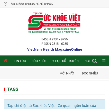
Chủ Nhật 09/08/2026 09:46
E-ISSN 2734 - 9756
P-ISSN 2815 - 6285
VietNam Health MagazineOnline
NLINE
TIN TỨC
SỨC KHỎE
Y HỌC CỔ TRUYỀN
NGHIÊN CỨU TRA
MỚI NHẤT
ĐỌC NHIỀU
TAGS
Tạp chí điện tử Sức khỏe Việt - Cơ quan ngôn luận của