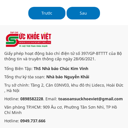
tiếp tục huy động 10.000 tỷ đồng
danh sách được ưu tiên cấp thêm
từ phát hành trái phiếu.
hạn mức tín dụng cao trong năm
2025.
Trước
Sau
Giấy phép hoạt động báo chí điện tử số 397/GP-BTTTT của Bộ
thông tin và truyền thông cấp ngày 28/06/2021.
Tổng Biên Tập:
ThS Nhà báo Chúc Kim Vinh
Tổng thư ký tòa soạn:
Nhà báo Nguyễn Khải
Trụ sở chính: Tầng 2, Căn 03NV03, khu đô thị Lideco, Hoài Đức
, Hà Nội
Hotline:
0898582228
. Email:
toasoansuckhoeviet@gmail.com
Văn phòng TP.HCM: 909 Âu cơ, Phường Tân Sơn Nhì, TP Hồ
Chí Minh
Hotline:
0949.737.666