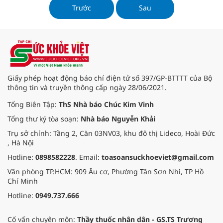
Minh) và BV Việt Đức (Hà Nội).
Trước
Sau
Giấy phép hoạt động báo chí điện tử số 397/GP-BTTTT của Bộ
thông tin và truyền thông cấp ngày 28/06/2021.
Tổng Biên Tập:
ThS Nhà báo Chúc Kim Vinh
Tổng thư ký tòa soạn:
Nhà báo Nguyễn Khải
Trụ sở chính: Tầng 2, Căn 03NV03, khu đô thị Lideco, Hoài Đức
, Hà Nội
Hotline:
0898582228
. Email:
toasoansuckhoeviet@gmail.com
Văn phòng TP.HCM: 909 Âu cơ, Phường Tân Sơn Nhì, TP Hồ
Chí Minh
Hotline:
0949.737.666
Cố vấn chuyên môn:
Thầy thuốc nhân dân - GS.TS Trương