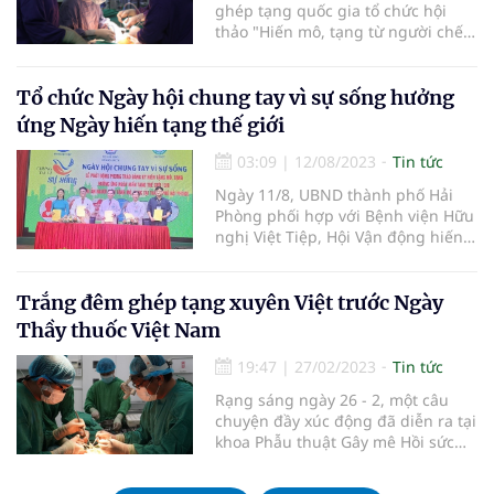
ghép tạng quốc gia tổ chức hội
thảo "Hiến mô, tạng từ người chết
tim tại Việt Nam" xin ý kiến các nhà
khoa học, các chuyên gia về việc đề
xuất bổ sung chết tim và hiến mô,
Tổ chức Ngày hội chung tay vì sự sống hưởng
tạng từ người chết tim vào Luật.
ứng Ngày hiến tạng thế giới
03:09
|
12/08/2023
Tin tức
Ngày 11/8, UBND thành phố Hải
Phòng phối hợp với Bệnh viện Hữu
nghị Việt Tiệp, Hội Vận động hiến
mô, bộ phận cơ thể người, Trung
tâm Điều phối ghép tạng quốc gia
tổ chức Ngày hội chung tay vì sự
Trắng đêm ghép tạng xuyên Việt trước Ngày
sống; phát động phong trào đăng
Thầy thuốc Việt Nam
ký hiến tặng mô, tạng hưởng ứng
Ngày hiến tạng thế giới (13/8) và
19:47
|
27/02/2023
Tin tức
tri ân người hiến tặng mô, tạng.
Rạng sáng ngày 26 - 2, một câu
chuyện đầy xúc động đã diễn ra tại
khoa Phẫu thuật Gây mê Hồi sức
Bệnh viện (BV) Chợ Rẫy giữa đội
ngũ y bác sĩ BV Chợ Rẫy (TP. Hồ Chí