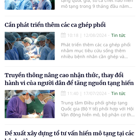
tạng quốc gia, số ca chết não hiến
mô tạng trong 9 tháng đầu năm
nay lập con số ấn tượng với 25 ca.
Cần phát triển thêm các ca ghép phổi
10:18
|
12/08/2024
Tin tức
Phát triển thêm các ca ghép phổi
nhằm mục tiêu cứu sống thêm
nhiều bệnh nhân cần ghép và
cũng khẳng định thêm thương
hiệu của ngành y tế Việt Nam bởi
ghép phổi là một kỹ thuật khó nhất
Truyền thông nâng cao nhận thức, thay đổi
của ghép tạng.
hành vi của người dân để tăng nguồn tạng hiến
11:40
|
17/07/2024
Tin tức
Trung tâm Điều phối ghép tạng
Quốc gia (Bộ Y tế) phối hợp với Hội
Vận động hiến mô, bộ phận cơ thể
người Việt Nam và Bệnh viện Mắt
Hà Nội 2 tổ chức hội thảo về hiến,
lấy, ghép và điều phối mô, tạng tại
Đề xuất xây dựng tổ tư vấn hiến mô tạng tại các
Việt Nam.