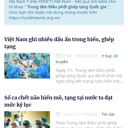
Hội Nam Y (Hội YDHCT) Việt Nam - Kết quả tìm kiếm cho
từ khóa "
Trung tâm Điều phối ghép tạng Quốc gia
",
chúc bạn tìm được nội dung mong muốn trên
https://suckhoeviet.org.vn/
Việt Nam ghi nhiều dấu ấn trong hiến, ghép
tạng
07:00
|
08/01/2025
Y học cổ
truyền
Ngày 7/1, Trung tâm Điều phối
ghép tạng Quốc gia đã tổ chức hội
nghị tổng kết mạng lưới hiến mô,
tạng từ người chết não 2024 và
định hướng phát triển 2025.
Số ca chết não hiến mô, tạng tại nước ta đạt
mức kỷ lục
15:33
|
11/10/2024
Tin tức
Theo Trung tâm Điều phối ghép