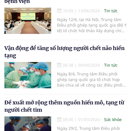
bệnh viện
10:05
|
13/06/2024
Tin tức
Ngày 12/6, tại Hà Nội, Trung tâm
Điều phối ghép tạng quốc gia (Bộ Y
tế) tổ chức hội thảo Xây dựng chính
sách về các hoạt động tư vấn, vận
động, lấy, điều phối, ghép mô
tạng.
Vận động để tăng số lượng người chết não hiến
tạng
06:38
|
09/04/2024
Tin tức
Ngày 8/4, Trung tâm Điều phối
ghép tạng quốc gia tổ chức họp
báo chia sẻ về công tác điều phối
đa tạng của bệnh nhân chết não từ
bệnh viện tuyến tỉnh.
Đề xuất mở rộng thêm nguồn hiến mô, tạng từ
người chết tim
09:45
|
01/03/2024
Sức khỏe
Ngày 29/2, Trung tâm Điều phối