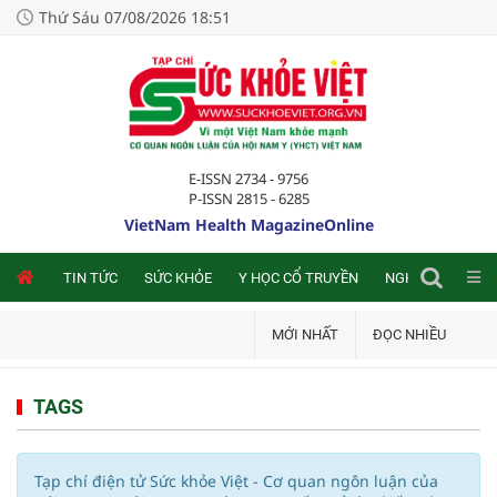
Thứ Sáu 07/08/2026 18:51
E-ISSN 2734 - 9756
P-ISSN 2815 - 6285
VietNam Health MagazineOnline
NLINE
TIN TỨC
SỨC KHỎE
Y HỌC CỔ TRUYỀN
NGHIÊN CỨU TRA
MỚI NHẤT
ĐỌC NHIỀU
TAGS
Tạp chí điện tử Sức khỏe Việt - Cơ quan ngôn luận của