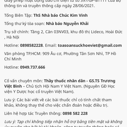
Giấy phép hoạt động báo chí điện tử số 397/GP-BTTTT của Bộ
thông tin và truyền thông cấp ngày 28/06/2021.
Tổng Biên Tập:
ThS Nhà báo Chúc Kim Vinh
Tổng thư ký tòa soạn:
Nhà báo Nguyễn Khải
Trụ sở chính: Tầng 2, Căn 03NV03, khu đô thị Lideco, Hoài Đức
, Hà Nội
Hotline:
0898582228
. Email:
toasoansuckhoeviet@gmail.com
Văn phòng TP.HCM: 909 Âu cơ, Phường Tân Sơn Nhì, TP Hồ
Chí Minh
Hotline:
0949.737.666
Cố vấn chuyên môn:
Thầy thuốc nhân dân - GS.TS Trương
Việt Bình
– Chủ tịch Hội Nam Y Việt Nam. (Nguyên GĐ Học
viện Y Dược học cổ truyền Việt Nam).
Lưu ý: Các bài viết về các bài thuốc chỉ có tính chất tham
khảo, không thay thế cho việc chẩn đoán hoặc điều trị.
Liên hệ hợp tác Truyền thông:
0898 582 228
Lưu ý: Tạp chí không tiếp nhận hỗ trợ bằng tiền mặt và không
ủy quyền cho bất kỳ tài khoản, công ty truyền thông hoặc cá