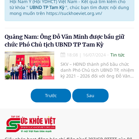
Hội Nam Y (Hội YDHCT) Việt Nam - Kết quả tìm kiếm cho
từ khóa "
UBND TP Tam Kỳ
", chúc bạn tìm được nội dung
mong muốn trên https://suckhoeviet.org.vn/
Quảng Nam: Ông Đỗ Văn Minh được bầu giữ
chức Phó Chủ tịch UBND TP Tam Kỳ
18:08
|
16/07/2024
Tin tức
SKV – HĐND thành phố bầu chức
danh Phó Chủ tịch UBND TP, nhiệm
kỳ 2021 - 2026 đối với ông Đỗ Văn
Minh, Bí thư Đảng ủy phường Tân
Thạnh, Chủ tịch UBND phường Tân
Thạnh
Trước
Sau