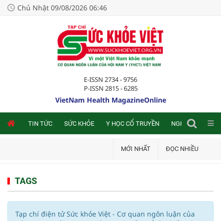
Chủ Nhật 09/08/2026 06:46
E-ISSN 2734 - 9756
P-ISSN 2815 - 6285
VietNam Health MagazineOnline
NLINE
TIN TỨC
SỨC KHỎE
Y HỌC CỔ TRUYỀN
NGHIÊN CỨU TRA
MỚI NHẤT
ĐỌC NHIỀU
TAGS
Tạp chí điện tử Sức khỏe Việt - Cơ quan ngôn luận của