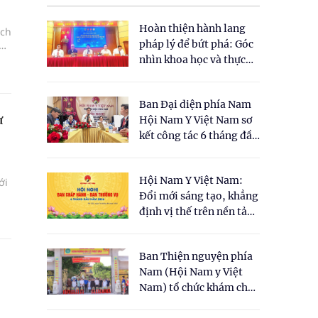
Hoàn thiện hành lang
ạch
pháp lý để bứt phá: Góc
òng
nhìn khoa học và thực
tiễn tại Tọa đàm " Đề
xuất một số nội dung
Ban Đại diện phía Nam
cho Luật Y dược cổ
ư
Hội Nam Y Việt Nam sơ
truyền Việt Nam"
kết công tác 6 tháng đầu
năm 2026
Hội Nam Y Việt Nam:
ới
Đổi mới sáng tạo, khẳng
định vị thế trên nền tảng
y học cổ truyền và khoa
học hiện đại
Ban Thiện nguyện phía
Nam (Hội Nam y Việt
Nam) tổ chức khám chữa
bệnh y học cổ truyền và