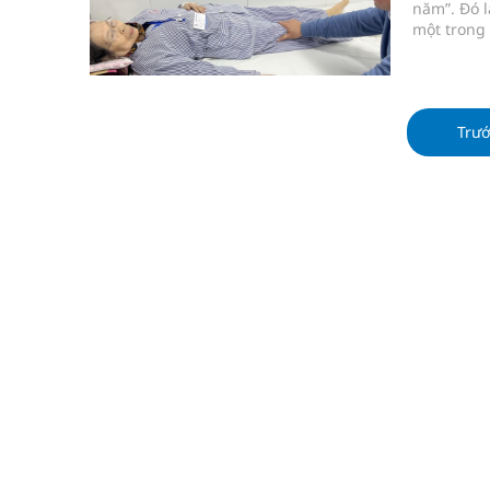
năm”. Đó l
một trong 
trong ngày
Trư