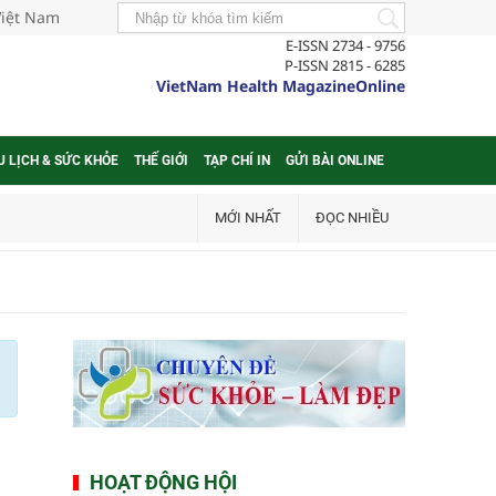
Việt Nam
E-ISSN 2734 - 9756
P-ISSN 2815 - 6285
VietNam Health MagazineOnline
U LỊCH & SỨC KHỎE
THẾ GIỚI
TẠP CHÍ IN
GỬI BÀI ONLINE
MỚI NHẤT
ĐỌC NHIỀU
HOẠT ĐỘNG HỘI