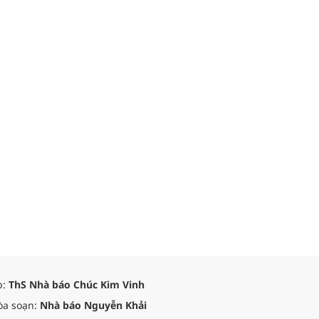
p:
ThS Nhà báo Chúc Kim Vinh
òa soạn:
Nhà báo Nguyễn Khải