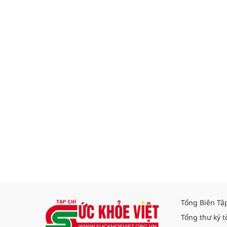
Tổng Biên Tậ
Tổng thư ký t