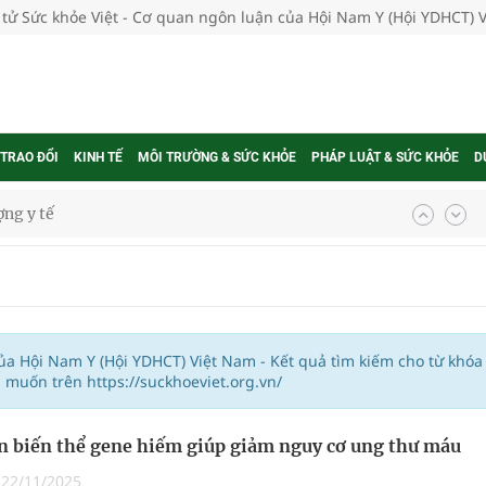
 tử Sức khỏe Việt - Cơ quan ngôn luận của Hội Nam Y (Hội YDHCT) 
 TRAO ĐỔI
KINH TẾ
MÔI TRƯỜNG & SỨC KHỎE
PHÁP LUẬT & SỨC KHỎE
D
ợng y tế
ổi theo cách ít ai ngờ tới
hát triển gắn với chuyển đổi số
ờng Phú Thạnh
của Hội Nam Y (Hội YDHCT) Việt Nam - Kết quả tìm kiếm cho từ khóa
muốn trên https://suckhoeviet.org.vn/
hìn phụ nữ mỗi năm
n biến thể gene hiếm giúp giảm nguy cơ ung thư máu
|
22/11/2025