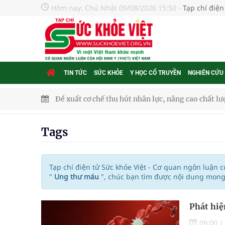
Hôm nay:
Chủ Nhật 09/08/2026 15:50
-
Tạp chí điện
TIN TỨC
SỨC KHỎE
Y HỌC CỔ TRUYỀN
NGHIÊN CỨU
Đề xuất cơ chế thu hút nhân lực, nâng cao chất lư
Xem TV hàng giờ mỗi ngày có thể khiến não thay đ
Tags
Hội Đông y phường Cầu Kiệu ra mắt, định hướng p
TP.HCM: Ra mắt Câu lạc bộ Thầy Thuốc Trẻ phư
Tạp chí điện tử Sức khỏe Việt - Cơ quan ngôn luận 
"
Ung thư máu
", chúc bạn tìm được nội dung mong 
Tầm soát sớm ung thư vú giúp cứu sống hàng ng
Phát hiệ
Giải pháp nâng cao thị lực thời hiện đại
09:00