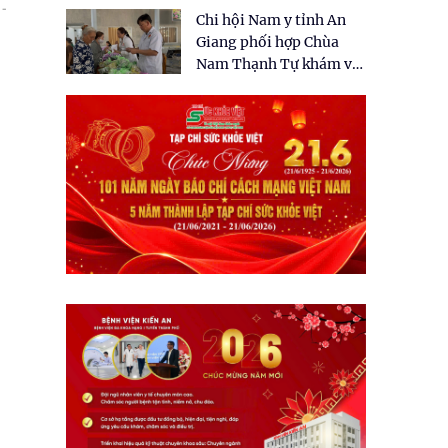
tặng quà cho 150 người
 -
Chi hội Nam y tỉnh An
dân tại xã Tân Tập
Giang phối hợp Chùa
Nam Thạnh Tự khám và
cấp thuốc miễn phí cho
nhân dân