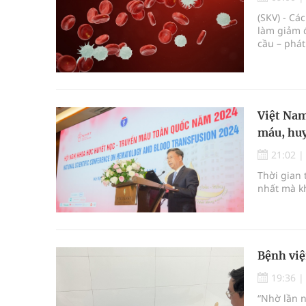
Triển khai đồng bộ các giải pháp quản lý chất lư
(SKV) - Cá
làm giảm 
Cách âm nhạc trị liệu được “đo ni đóng giày”
cầu – phá
ngừa và đi
Dự báo thời tiết ngày 08/8/2026: Bắc Bộ nắng nón
Cảnh báo 3 thời điểm nguy hiểm trong ngày dễ xả
Việt Nam
máu, huy
21:02
Thời gian 
nhất mà kh
Bệnh việ
19:36
“Nhờ lần n