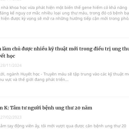
ợng thuốc
c nhà khoa học vừa phát hiện một biến thể gene hiếm có khả năng
đáng kể nguy cơ mắc nhiều loại ung thư máu, trong đó có bệnh b
t hiện được kỳ vọng sẽ mở ra những hướng tiếp cận mới trong ph
ều trị ung thư ngay từ giai đoạn sớm.
g, nhiệt độ cao nhất 35 độ
y ra đột qụy
 làm chủ được nhiều kỹ thuật mới trong điều trị ung th
ết học
|
28/11/2024
tới, ngành Huyết học - Truyền máu sẽ tập trung vào các kỹ thuật m
u vực và thế giới đang phát triển...
n K: Tâm tư người bệnh ung thư 20 năm
|
27/02/2023
ắm tay động viên ấy, tôi mới vượt qua được căn bệnh ung thư 20