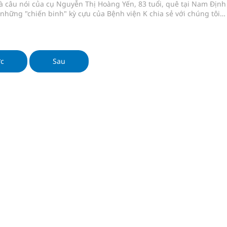
à câu nói của cụ Nguyễn Thị Hoàng Yến, 83 tuổi, quê tại Nam Định
những "chiến binh" kỳ cựu của Bệnh viện K chia sẻ với chúng tôi
 tái khám vừa qua.
ớc
Sau