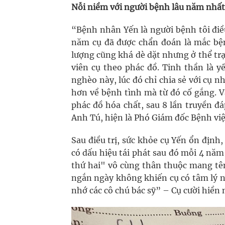
Nỗi niềm với người bệnh lâu năm nhất 
“Bệnh nhân Yến là người bệnh tôi điều
năm cụ đã được chẩn đoán là mắc bện
lượng cũng khá dè dặt nhưng ở thể tr
viên cụ theo phác đồ. Tinh thần là 
nghèo này, lúc đó chỉ chia sẻ với cụ n
hơn về bệnh tình mà từ đó cố gắng. V
phác đồ hóa chất, sau 8 lần truyền đá
Anh Tú, hiện là Phó Giám đốc Bệnh việ
Sau điều trị, sức khỏe cụ Yến ổn định,
có dấu hiệu tái phát sau đó mỗi 4 năm 
thứ hai" vô cùng thân thuộc mang tên
ngắn ngày không khiến cụ có tâm lý n
nhớ các cô chú bác sỹ” – Cụ cười hiền n