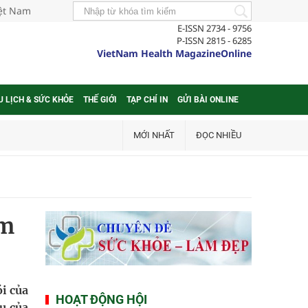
iệt Nam
E-ISSN 2734 - 9756
P-ISSN 2815 - 6285
VietNam Health MagazineOnline
U LỊCH & SỨC KHỎE
THẾ GIỚI
TẠP CHÍ IN
GỬI BÀI ONLINE
MỚI NHẤT
ĐỌC NHIỀU
ăm
i của
HOẠT ĐỘNG HỘI
u của