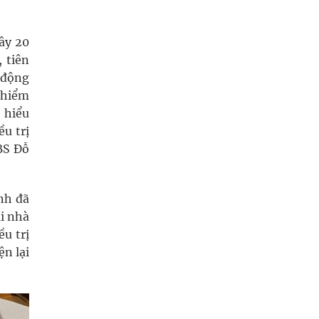
đây 20
 tiên
 động
 hiểm
, hiểu
u trị
.BS Đỗ
ệnh đã
ái nhà
u trị
n lại