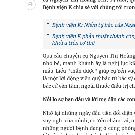
cầu
Bệnh viện K chia sẻ với chúng tôi tro
Ung thư thận: Nguy hiểm vì tiến triển quá âm th
Bệnh viện K: Niềm tự hào của Ng
Nhiều chuỗi hoạt động lớn được diễn ra tại Lễ hộ
Bệnh viện K phẫu thuật thành côn
khối u trên cơ thể
Tiếp tục rà soát, triển khai các nhiệm vụ trong lĩ
Qua câu chuyện cụ Nguyễn Thị Hoàng 
Súp lơ xanh mang đến hy vọng mới trong phòng 
nhỏ bé, mảnh khảnh ấy là nghị lực k
máu. Liều "thần dược" giúp cụ Yến vư
là một lời động viên quý báu từ bác sỹ
bác cứ yên tâm, ngoài thuốc điều trị 
Nỗi lo sợ ban đầu và lời mẹ dặn các co
Nhớ lại những ngày đầu tiên đối diện v
suy nghĩ của mình, cụ Yến chậm rãi, 
những người bệnh đang ở cùng phòng 