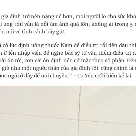
gia đình trở nên nặng nề hơn, mọi người lo cho sức khỏ
ởi ung thư vẫn là nỗi ám ảnh quá lớn, không ai trong 5
ến nói về tình cảnh bấy giờ.
 có lúc định uống thuốc Nam để điều trị rồi đến đâu th
 ừ lên nhập viện để nghe bác sỹ tư vấn thêm điều trị r
ài 60 rồi, con cái ổn định nên cứ mặc theo số phận. Đế
ú – giờ như một người thân của gia đình tôi, cũng chính là
ược ngồi ở đây để nói chuyện.” - Cụ Yến cười hiền kể lại.