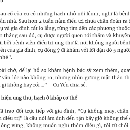
ụ.
sau cổ của cụ có những hạch nhỏ nổi lênm, nghĩ là bệnh
 gần nhà. Sau hơn 2 tuần nằm điều trị chưa chẩn đoán ra
cụ và gia đình rất lo lắng, từng tìm đến các phương thu
 tháng sau đó, cụ được người quen tới thăm và khuyên
i bởi bệnh viện điều trị ung thư là nơi không người bện
iên của gia đình, cụ đồng ý đi khám với lời dặn dò 5 ngườ
 nhé”.
oài chờ, để lại hồ sơ khám bệnh bác sỹ xem thêm, qua
 tư vấn lúc nào không rõ, nhưng nhìn gương mặt thẫn th
ều gì không hay rồi ...” – Cụ Yến chia sẻ.
t hiện ung thư, hạch ở khắp cơ thể
ã trao đổi trực tiếp với gia đình, "Cụ không may, chẩn
 điều trị” là câu nói ám ảnh đến tận bây giờ không thể
không vững, không muốn nghĩ thêm điều gì, tôi từ chối