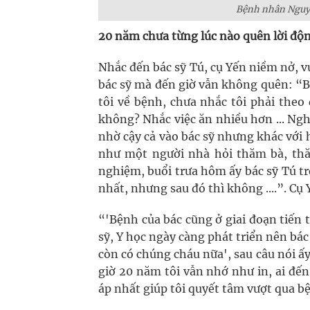
Bệnh nhân Nguyễ
20 năm chưa từng lúc nào quên lời độn
Nhắc đến bác sỹ Tú, cụ Yến niềm nở, v
bác sỹ mà đến giờ vẫn không quên: “Bá
tôi về bệnh, chưa nhắc tôi phải theo 
không? Nhắc việc ăn nhiều hơn ... Nghe
nhờ cậy cả vào bác sỹ nhưng khác với h
như một người nhà hỏi thăm bà, thă
nghiệm, buổi trưa hôm ấy bác sỹ Tú tr
nhất, nhưng sau đó thì không ....”. Cụ
“'Bệnh của bác cũng ở giai đoạn tiến t
sỹ, Y học ngày càng phát triển nên bác
còn có chúng cháu nữa', sau câu nói ấy
giờ 20 năm tôi vẫn nhớ như in, ai đến
áp nhất giúp tôi quyết tâm vượt qua b