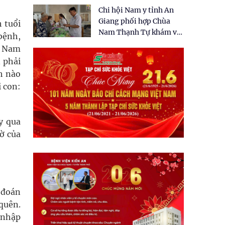
tặng quà cho 150 người
Chi hội Nam y tỉnh An
dân tại xã Tân Tập
Giang phối hợp Chùa
 tuổi
Nam Thạnh Tự khám và
 bệnh,
cấp thuốc miễn phí cho
ốc Nam
nhân dân
 phải
h nào
i con:
y qua
ờ của
 đoán
 quên.
 nhập