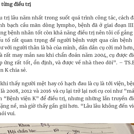
từng điều trị
 trị lâu năm nhất trong suốt quá trình công tác, cách 
h bạch cầu mãn dòng lympho, bệnh đã ở giai đoạn III,
ạng bệnh nhân tốt còn khả năng điều trị nên tôi cố gắng
yếu tố rất quan trọng để người bệnh vượt qua căn bệnh
hư với người thân là bà của mình, dần dần cụ cởi mở hơn
à rất may mắn sau khi chẩn đoán năm 2004, cụ được điề
p ứng rất tốt, ổn định, và được về nhà theo dõi”. – TS
n K chia sẻ.
 khi thấy người mệt hay có hạch đau là cụ là tới viện, b
là 2008, 2012 và 2016 và cụ lại trở lại nơi cụ coi như "m
 “Bệnh viện K” để điều trị, nhưng những lần truyền điề
ặng nề, mà giờ thấy gần gũi hơn. “Lâu lâu không đến việ
ói vui.