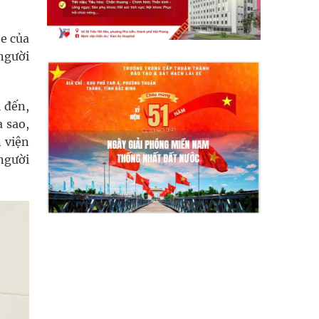
e của
 người
ì đến,
a sao,
n viện
 người