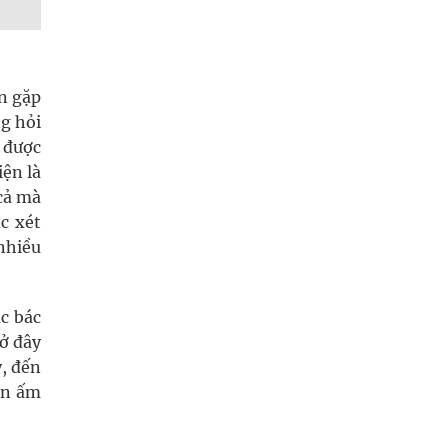
ên gặp
ng hỏi
ủ được
iện là
 cả mà
c xét
 nhiều
ác bác
 ở đây
y, đến
iên ấm