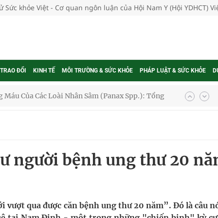
tử Sức khỏe Việt - Cơ quan ngôn luận của Hội Nam Y (Hội YDHCT) V
 Máu Của Các Loài Nhân Sâm (Panax Spp.): Tổng
 TRAO ĐỔI
KINH TẾ
MÔI TRƯỜNG & SỨC KHỎE
PHÁP LUẬT & SỨC KHỎE
D
oàn quốc
g trưởng mới của Việt Nam
phương hai cấp trong quản lý hoạt động nha khoa,
tư người bệnh ung thư 20 n
uồn lực cho môi trường và cộng đồng
ệnh bảo hiểm y tế nếu không đăng ký khám theo yêu
ới vượt qua được căn bệnh ung thư 20 năm”. Đó là câu nó
uê tại Nam Định - một trong những "chiến binh" kỳ cự