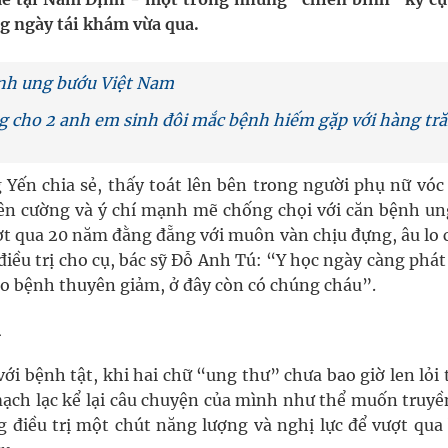
ng ngày tái khám vừa qua.
ầm
ành ung bướu Việt Nam
i sầu riêng 2026
g cho 2 anh em sinh đôi mắc bệnh hiếm gặp với hàng tr
nh vực cấp cứu, điều trị đột quỵ
Yến chia sẻ, thấy toát lên bên trong người phụ nữ vóc
ngừa ung thư
iên cường và ý chí mạnh mẽ chống chọi với căn bệnh un
ợt qua 20 năm đằng đẵng với muôn vàn chịu đựng, âu lo 
 điều trị cho cụ, bác sỹ Đỗ Anh Tú: “Y học ngày càng phát
cho bệnh thuyên giảm, ở đây còn có chúng cháu”.
n
ới bệnh tật, khi hai chữ “ung thư” chưa bao giờ len lỏi
mạch lạc kể lại câu chuyện của mình như thể muốn truyề
điều trị một chút năng lượng và nghị lực để vượt qua