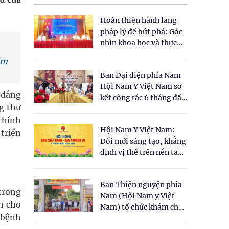
Hoàn thiện hành lang
pháp lý để bứt phá: Góc
nhìn khoa học và thực
tiễn tại Tọa đàm " Đề
ăm
xuất một số nội dung
Ban Đại diện phía Nam
cho Luật Y dược cổ
Hội Nam Y Việt Nam sơ
truyền Việt Nam"
 dáng
kết công tác 6 tháng đầu
g thư
năm 2026
chính
Hội Nam Y Việt Nam:
 triển
Đổi mới sáng tạo, khẳng
định vị thế trên nền tảng
y học cổ truyền và khoa
học hiện đại
Ban Thiện nguyện phía
 trong
Nam (Hội Nam y Việt
n cho
Nam) tổ chức khám chữa
 bệnh
bệnh y học cổ truyền và