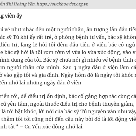
n Thị Hoàng Yến. https://suckhoeviet.org.vn
g viên ấy
ui vẻ như nhắc đến một người thân, ấn tượng lần đầu ti
c sỹ Tú khi ấy rất trẻ, ở phòng bệnh tư vấn, bác sỹ khô
điều trị, lặng lẽ hỏi tôi đêm đầu tiên ở viện bác có ng
 bác sỹ hỏi là tôi rơm rớm vì vừa lo vừa xúc động, vào v
ình dung của tôi. Bác sỹ chưa nói gì nhiều về bệnh tình
m người thân của mình. Sau 3 ngày đầu ở viện làm cá
ở vào gặp tôi và gia đình. Ngày hôm đó là ngày tôi khóc
 Yến nhớ lại những ngày đầu ở viện.
riển rồi, để điều trị ổn định, bác cố gắng hợp tác cùng c
 cứ yên tâm, ngoài thuốc điều trị cho bệnh thuyên giảm,
 là tôi bật khóc, lời nói của bác sỹ Tú nguyên văn như vậ
 thăm tôi tôi cũng nói đến câu này bởi đó là lời động v
ệnh tật” – Cụ Yến xúc động nhớ lại.