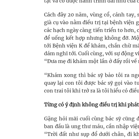
tật và có được hành trình dài như của c
Cách đây 20 năm, vùng cổ, cánh tay, 
già cụ vào nằm điều trị tại bệnh viện
các hạch ngày càng tiến triển to hơn, 
để uống kết hợp nhưng không đỡ. Một
tới Bệnh viện K để khám, chần chừ mã
dám nghĩ tới. Cuối cùng, với sự động v
“Đưa mẹ đi khám một lần ở đấy rồi về
“Khám xong thì bác sỹ bảo tôi ra ng
quay lại con tôi được bác sỹ gọi vào
con trai tôi khi trở ra là tôi hiểu có đi
Từng có ý định không điều trị khi phá
Gặng hỏi mãi cuối cùng bác sỹ cũng đ
ban đầu là ung thư máu, cần nhập viện
“Trời đất như sụp đổ dưới chân, đi 