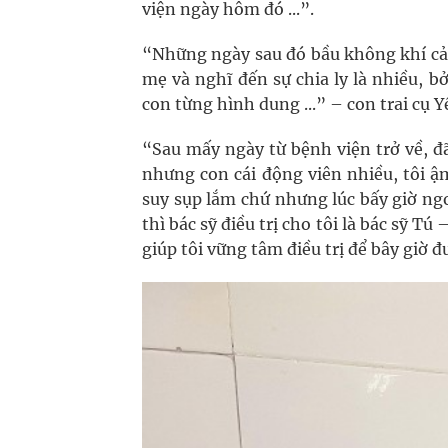
viện ngày hôm đó ...”.
“Những ngày sau đó bầu không khí cả 
mẹ và nghĩ đến sự chia ly là nhiều, b
con từng hình dung ...” – con trai cụ Y
“Sau mấy ngày từ bệnh viện trở về, đã
nhưng con cái động viên nhiều, tôi ậm
suy sụp lắm chứ nhưng lúc bấy giờ ngo
thì bác sỹ điều trị cho tôi là bác sỹ T
giúp tôi vững tâm điều trị để bây giờ đ