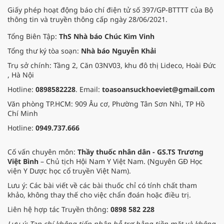
lý yêu thích làn da trắng của người
Giấy phép hoạt động báo chí điện tử số 397/GP-BTTTT của Bộ
tiêu dùng?
thông tin và truyền thông cấp ngày 28/06/2021.
Tổng Biên Tập:
ThS Nhà báo Chúc Kim Vinh
Tổng thư ký tòa soạn:
Nhà báo Nguyễn Khải
Trụ sở chính: Tầng 2, Căn 03NV03, khu đô thị Lideco, Hoài Đức
, Hà Nội
Hotline:
0898582228
. Email:
toasoansuckhoeviet@gmail.com
Văn phòng TP.HCM: 909 Âu cơ, Phường Tân Sơn Nhì, TP Hồ
Chí Minh
Hotline:
0949.737.666
Cố vấn chuyên môn:
Thầy thuốc nhân dân - GS.TS Trương
Việt Bình
– Chủ tịch Hội Nam Y Việt Nam. (Nguyên GĐ Học
viện Y Dược học cổ truyền Việt Nam).
Lưu ý: Các bài viết về các bài thuốc chỉ có tính chất tham
khảo, không thay thế cho việc chẩn đoán hoặc điều trị.
Liên hệ hợp tác Truyền thông:
0898 582 228
Lưu ý: Tạp chí không tiếp nhận hỗ trợ bằng tiền mặt và không