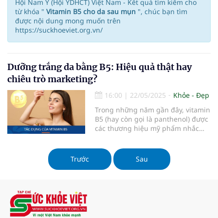
Hội Nam Y (Hội YDHCT) Việt Nam - Kết quả tìm kiếm cho
từ khóa "
Vitamin B5 cho da sau mụn
", chúc bạn tìm
được nội dung mong muốn trên
https://suckhoeviet.org.vn/
Dưỡng trắng da bằng B5: Hiệu quả thật hay
chiêu trò marketing?
16:00
|
22/05/2025
Khỏe - Đẹp
Trong những năm gần đây, vitamin
B5 (hay còn gọi là panthenol) được
các thương hiệu mỹ phẩm nhắc
đến như một “ngôi sao sáng” trong
làng phục hồi và dưỡng trắng da.
Hàng loạt sản phẩm serum, kem
Trước
Sau
dưỡng da, mặt nạ đều quảng bá
công dụng dưỡng trắng nhờ có
chứa B5. Tuy nhiên, liệu vitamin B5
có thật sự làm trắng da như lời
quảng cáo? Hay đây chỉ là một
chiêu trò marketing đánh vào tâm