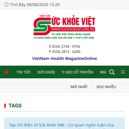
Thứ Bảy 08/08/2026 13:29
E-ISSN 2734 - 9756
P-ISSN 2815 - 6285
VietNam Health MagazineOnline
NLINE
TIN TỨC
SỨC KHỎE
Y HỌC CỔ TRUYỀN
NGHIÊN CỨU TRA
MỚI NHẤT
ĐỌC NHIỀU
TAGS
Tạp chí điện tử Sức khỏe Việt - Cơ quan ngôn luận của