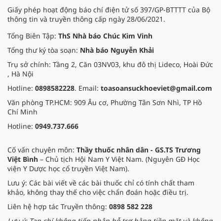
với kỳ vọng bạn đọc – nhà đầu tư
Giấy phép hoạt động báo chí điện tử số 397/GP-BTTTT của Bộ
quan tâm đến cổ phiếu ngành
thông tin và truyền thông cấp ngày 28/06/2021.
dược phẩm có thêm những tham
khảo hữu ích và góc nhìn đa diện.
Tổng Biên Tập:
ThS Nhà báo Chúc Kim Vinh
Tổng thư ký tòa soạn:
Nhà báo Nguyễn Khải
Trụ sở chính: Tầng 2, Căn 03NV03, khu đô thị Lideco, Hoài Đức
, Hà Nội
Hotline:
0898582228
. Email:
toasoansuckhoeviet@gmail.com
Văn phòng TP.HCM: 909 Âu cơ, Phường Tân Sơn Nhì, TP Hồ
Chí Minh
Hotline:
0949.737.666
Cố vấn chuyên môn:
Thầy thuốc nhân dân - GS.TS Trương
Việt Bình
– Chủ tịch Hội Nam Y Việt Nam. (Nguyên GĐ Học
viện Y Dược học cổ truyền Việt Nam).
Lưu ý: Các bài viết về các bài thuốc chỉ có tính chất tham
khảo, không thay thế cho việc chẩn đoán hoặc điều trị.
Liên hệ hợp tác Truyền thông:
0898 582 228
Lưu ý: Tạp chí không tiếp nhận hỗ trợ bằng tiền mặt và không