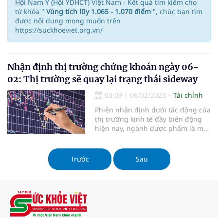
Hội Nam Y (Hội YDHCT) Việt Nam - Kết quả tìm kiếm cho
từ khóa "
Vùng tích lũy 1.065 - 1.070 điểm
", chúc bạn tìm
được nội dung mong muốn trên
https://suckhoeviet.org.vn/
Nhận định thị trường chứng khoán ngày 06-
02: Thị trường sẽ quay lại trạng thái sideway
03:09
|
06/02/2023
Tài chính
Phiên nhận định dưới tác động của
thị trường kinh tế đầy biến động
hiện nay, ngành dược phẩm là một
trong những ngành được đánh giá
là có tiềm năng và có tính ổn định
cao. Dự báo cho thấy nhóm cổ
Trước
Sau
phiếu ngành dược phẩm sẽ có cơ
hội tăng giá tích cực và tiềm lực
của ngành dược phẩm tại Việt
Nam đang rất hứa hẹn. Sức khỏe
Việt cung cấp thông tin về thị
trường chứng khoán hàng ngày