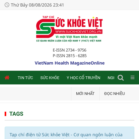
Thứ Bảy 08/08/2026 23:41
E-ISSN 2734 - 9756
P-ISSN 2815 - 6285
VietNam Health MagazineOnline
NLINE
TIN TỨC
SỨC KHỎE
Y HỌC CỔ TRUYỀN
NGHIÊN CỨU TRA
MỚI NHẤT
ĐỌC NHIỀU
TAGS
Tạp chí điện tử Sức khỏe Việt - Cơ quan ngôn luận của