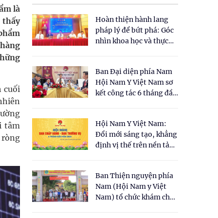
ẩm là
Hoàn thiện hành lang
 thấy
pháp lý để bứt phá: Góc
 phẩm
nhìn khoa học và thực
 hàng
tiễn tại Tọa đàm " Đề
những
xuất một số nội dung
Ban Đại diện phía Nam
cho Luật Y dược cổ
Hội Nam Y Việt Nam sơ
truyền Việt Nam"
 cuối
kết công tác 6 tháng đầu
 nhiên
năm 2026
rường
Hội Nam Y Việt Nam:
i tâm
Đổi mới sáng tạo, khẳng
 ròng
định vị thế trên nền tảng
y học cổ truyền và khoa
học hiện đại
Ban Thiện nguyện phía
Nam (Hội Nam y Việt
Nam) tổ chức khám chữa
bệnh y học cổ truyền và