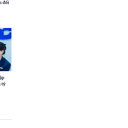
n đối
hập
 tỷ