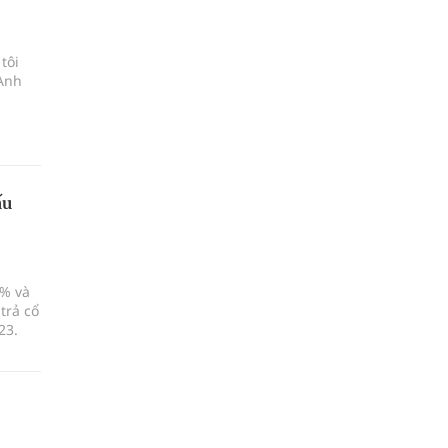
tôi
 Anh
ấu
6% và
trả cổ
23.