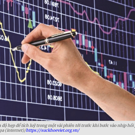
n độ hẹp để tích luỹ trong một vài phiên tới trước khi bước vào nhịp hồi
a (internet)/
https://suckhoeviet.org.vn/