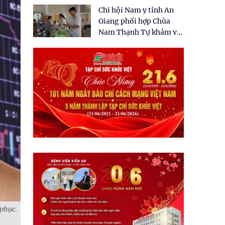
tặng quà cho 150 người
Chi hội Nam y tỉnh An
dân tại xã Tân Tập
Giang phối hợp Chùa
Nam Thạnh Tự khám và
cấp thuốc miễn phí cho
nhân dân
 phục.