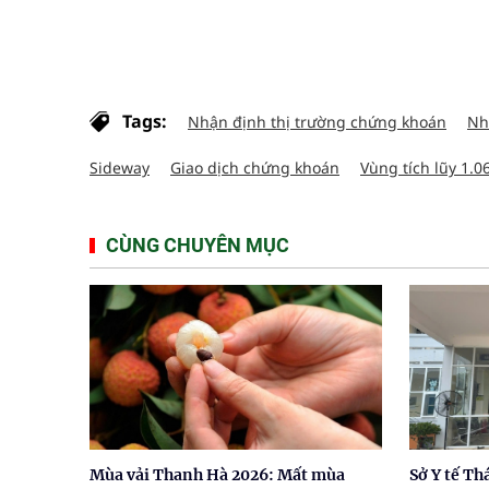
Tags:
Nhận định thị trường chứng khoán
Nh
Sideway
Giao dịch chứng khoán
Vùng tích lũy 1.0
CÙNG CHUYÊN MỤC
Mùa vải Thanh Hà 2026: Mất mùa
Sở Y tế T