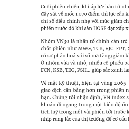
Cuối phiên chiều, khi áp lực bán từ nh
đẩy sát về mốc 1.070 điểm thì lực cầu 
chỉ số điều chỉnh nhẹ với mức giảm ch
phiên trước đó khi sàn HOSE đạt xấp x
Nhóm VN30 là nhân tố chính cản trở 
chốt phiên như MWG, TCB, VJC, FPT, 
có sự phân hoá với số mã tăng/giảm k
Ở nhóm vừa và nhỏ, nhiều cổ phiếu b
FCN, KSB, TEG, PSH… giúp sắc xanh lan
Về mặt kỹ thuật, hiện tại vùng 1.065 
giao dịch cân bằng hơn trong phiên 
hạn. Chúng tôi nhận định, VN Index sẽ
khoán đi ngang trong một biên độ ổn 
tích luỹ trong một vài phiên tới trước
nhịp rung lắc của thị trường để cơ cấ