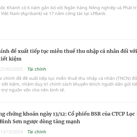
ốc Khánh có 6 năm gắn bó với Ngân hàng Nông nghiệp và Phát tr
Việt Nam (Agribank) và 17 năm công tác tại LPBank.
hính đề xuất tiếp tục miễn thuế thu nhập cá nhân đối với
tiết kiệm
|
21/02/2025
Tài chính
ài chính đã đề xuất tiếp tục miễn thuế thu nhập cá nhân (TNCN) đố
ửi tiết kiệm, nhằm duy trì chính sách khuyến khích người dân gửi tiế
 trợ nguồn vốn cho nền kinh tế.
ng chứng khoán ngày 13/12: Cổ phiếu BSR của CTCP Lọc 
 Bình Sơn ngược dòng tăng mạnh
|
13/12/2024
Tài chính