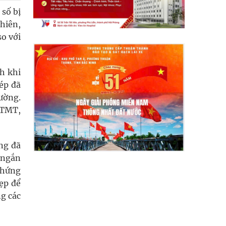
 số bị
phiên,
so với
h khi
ép đã
ường.
 TMT,
ờng đã
 ngắn
 chứng
ẹp để
ng các