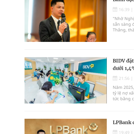
16:39
"Nhờ Nghị 
sẵn sàng đ
Thắng, th
BIDV đặt
dưới 1,
21:56
Năm 2025,
tỷ lệ nợ x
tức bằng c
LPBank 
19:49