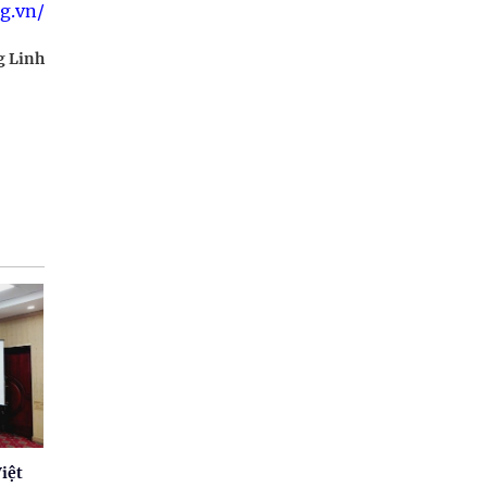
rg.vn/
g Linh
iệt