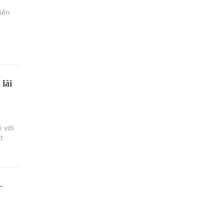
iển
 lãi
i với
t
-