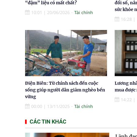
“đậm” liệu có mất chất?
đổi số, nâ
sức khỏe 
10:01
|
20/06/2026
Tài chính
16:28
|
Điện Biên: Từ chính sách đến cuộc
Lương nhâ
sống giúp người dân giảm nghèo bền
mua được 
vững
14:22
|
00:00
|
13/11/2025
Tài chính
CÁC TIN KHÁC
Lãnh đạo