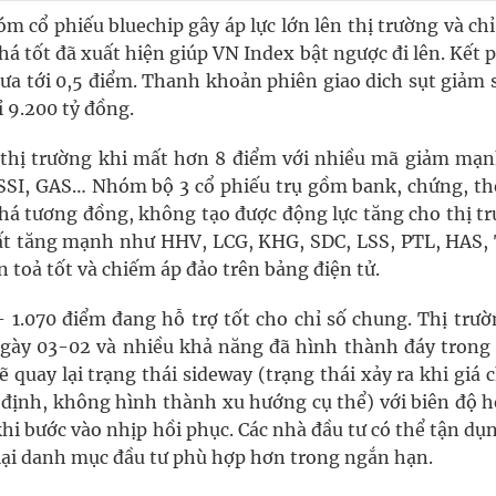
óm cổ phiếu bluechip gây áp lực lớn lên thị trường và chỉ
khá tốt đã xuất hiện giúp VN Index bật ngược đi lên. Kết 
ưa tới 0,5 điểm. Thanh khoản phiên giao dich sụt giảm 
ỉ 9.200 tỷ đồng.
thị trường khi mất hơn 8 điểm với nhiều mã giảm mạn
SSI, GAS… Nhóm bộ 3 cổ phiếu trụ gồm bank, chứng, th
há tương đồng, không tạo được động lực tăng cho thị tr
ất tăng mạnh như HHV, LCG, KHG, SDC, LSS, PTL, HAS,
 toả tốt và chiếm áp đảo trên bảng điện tử.
- 1.070 điểm đang hỗ trợ tốt cho chỉ số chung. Thị trư
ngày 03-02 và nhiều khả năng đã hình thành đáy trong
 quay lại trạng thái sideway (trạng thái xảy ra khi giá
định, không hình thành xu hướng cụ thể) với biên độ h
 khi bước vào nhịp hồi phục. Các nhà đầu tư có thể tận dụ
u lại danh mục đầu tư phù hợp hơn trong ngắn hạn.