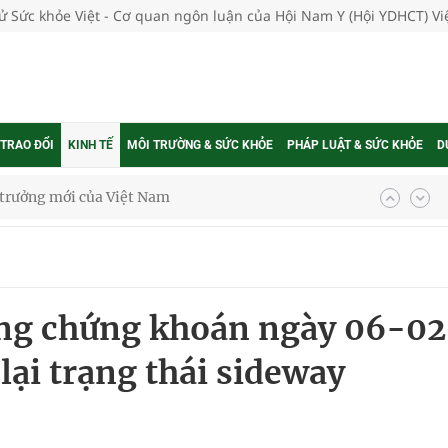
tử Sức khỏe Việt - Cơ quan ngôn luận của Hội Nam Y (Hội YDHCT) V
 TRAO ĐỔI
KINH TẾ
MÔI TRƯỜNG & SỨC KHỎE
PHÁP LUẬT & SỨC KHỎE
D
phương hai cấp trong quản lý hoạt động nha khoa,
uồn lực cho môi trường và cộng đồng
ờng chứng khoán ngày 06-02
ệnh bảo hiểm y tế nếu không đăng ký khám theo yêu
lại trạng thái sideway
ầm