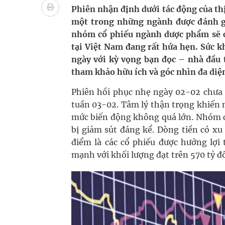
Nhiều chuỗi hoạt động lớn được diễn ra tại Lễ hộ
Phiên nhận định dưới tác động của th
một trong những ngành được đánh giá
Tiếp tục rà soát, triển khai các nhiệm vụ trong lĩ
nhóm cổ phiếu ngành dược phẩm sẽ có
tại Việt Nam đang rất hứa hẹn. Sức k
Lâm Đồng: Quyết tâm đưa sân bay Liên Khương trở
ngày với kỳ vọng bạn đọc – nhà đầu
tham khảo hữu ích và góc nhìn đa diệ
Tác Dụng Chống Kết Tập Tiểu Cầu Và Chống Đông
Phiên hồi phục nhẹ ngày 02-02 chưa đ
Quan Bằng Chứng Dược Lý Và Cơ Chế Phân Tử
tuần 03-02. Tâm lý thận trọng khiến n
mức biến động không quá lớn. Nhóm cổ
Xây dựng bản đồ mạng lưới cấp cứu ngoại viện t
bị giảm sút đáng kể. Dòng tiền có x
"Nền kinh tế bạc" có thể trở thành động lực tăn
điểm là các cổ phiếu được hưởng lợi
mạnh với khối lượng đạt trên 570 tỷ đ