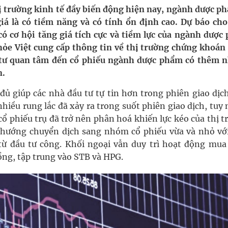
i sầu riêng 2026
ị trường kinh tế đầy biến động hiện nay, ngành dược ph
 là có tiềm năng và có tính ổn định cao. Dự báo cho
nh vực cấp cứu, điều trị đột quỵ
 cơ hội tăng giá tích cực và tiềm lực của ngành dược
hỏe Việt cung cấp thông tin về thị trường chứng khoán
 lại khai thác vào ngày 19/8
 tư quan tâm đến cổ phiếu ngành dược phẩm có thêm 
n.
 Máu Của Các Loài Nhân Sâm (Panax Spp.): Tổng
ủ giúp các nhà đầu tư tự tin hơn trong phiên giao dịch
hiều rung lắc đã xảy ra trong suốt phiên giao dịch, tuy
 phiếu trụ đã trở nên phân hoá khiến lực kéo của thị t
oàn quốc
u hướng chuyển dịch sang nhóm cổ phiếu vừa và nhỏ vớ
g trưởng mới của Việt Nam
 từ đầu tư công. Khối ngoại vẫn duy trì hoạt động mua
ồng, tập trung vào STB và HPG.