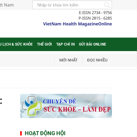
iệt Nam
E-ISSN 2734 - 9756
P-ISSN 2815 - 6285
VietNam Health MagazineOnline
U LỊCH & SỨC KHỎE
THẾ GIỚI
TẠP CHÍ IN
GỬI BÀI ONLINE
MỚI NHẤT
ĐỌC NHIỀU
:
HOẠT ĐỘNG HỘI