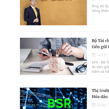
Ông Vũ Qu
nông thôn 
Bộ Tài c
tiền gửi 
14:19
SKV - Bộ T
lãi tiền g
kiệm và hỗ
Thị trườ
Hóa dầu
22:04