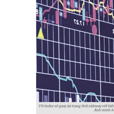
VN Index sẽ quay lại trạng thái sideway với biê
Ảnh minh họ