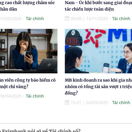
ng cao chất lượng chăm sóc
Nam - Úc khi bước sang giai đoạ
nhân dân
tác chiến lược toàn diện
15/05/2026
Tài chính
09:00
|
13/11/2025
Tài chính
n viên công ty bảo hiểm có
MB kinh doanh ra sao khi gia n
một chỉ vàng?
nhóm có tổng tài sản vượt 1 triệu
đồng?
18/04/2025
Tài chính
15:21
|
24/03/2025
Tài chính
 Eximbank nói gì về Tài chính số?