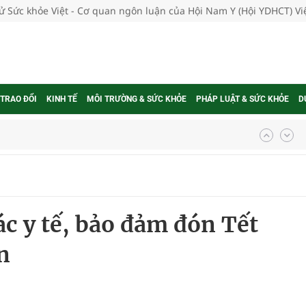
tử Sức khỏe Việt - Cơ quan ngôn luận của Hội Nam Y (Hội YDHCT) V
 TRAO ĐỔI
KINH TẾ
MÔI TRƯỜNG & SỨC KHỎE
PHÁP LUẬT & SỨC KHỎE
D
ngừa ung thư
 Máu Của Các Loài Nhân Sâm (Panax Spp.): Tổng
c y tế, bảo đảm đón Tết
oàn quốc
n
g trưởng mới của Việt Nam
phương hai cấp trong quản lý hoạt động nha khoa,