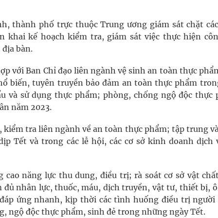
ỉnh, thành phố trực thuộc Trung ương giám sát chặt các
n khai kế hoạch kiểm tra, giám sát việc thực hiện côn
 địa bàn.
ợp với Ban Chỉ đạo liên ngành vệ sinh an toàn thực phẩ
phổ biến, tuyên truyền bảo đảm an toàn thực phẩm tron
hẩu và sử dụng thực phẩm; phòng, chống ngộ độc thực
uân năm 2023.
, kiểm tra liên ngành về an toàn thực phẩm; tập trung v
p Tết và trong các lễ hội, các cơ sở kinh doanh dịch 
 cao năng lực thu dung, điều trị; rà soát cơ sở vật chấ
ủ nhân lực, thuốc, máu, dịch truyền, vật tư, thiết bị, 
đáp ứng nhanh, kịp thời các tình huống điều trị người
ng, ngộ độc thực phẩm, sinh đẻ trong những ngày Tết.