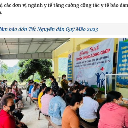
hị các đơn vị ngành y tế tăng cường công tác y tế bảo đ
n.
uồn lực cho môi trường và cộng đồng
ệnh bảo hiểm y tế nếu không đăng ký khám theo yêu
ế đảm bảo đón Tết Nguyên đán Quý Mão 2023
ầm
nghiệm thực tế