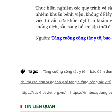
Thực hiện nghiêm các quy trình về sà
nhiễm khuẩn bệnh viện, không để lây
việc tư vấn sức khỏe, đặt lịch khám 
chống dịch, sẵn sàng hỗ trợ kịp thời đơ
Nguồn
; Tăng cường công tác y tế, bả
Tags:
Tăng cường công tác y tế
bảo đảm đón
chỉ thị các đơn vị ngành y tế tăng cường công tác y tế
https://suckhoeviet.org.vn/
https://kinhtexaydung.p
TIN LIÊN QUAN