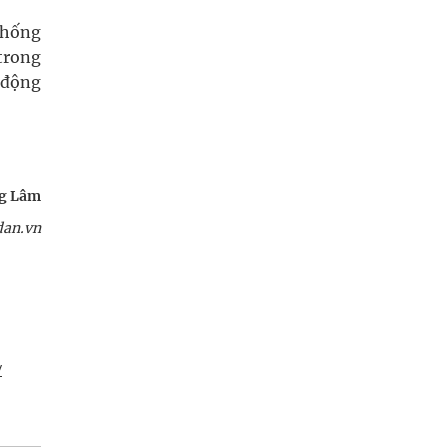
chống
trong
 động
g Lâm
an.vn
/