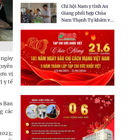
tặng quà cho 150 người
Chi hội Nam y tỉnh An
dân tại xã Tân Tập
Giang phối hợp Chùa
Nam Thạnh Tự khám và
cấp thuốc miễn phí cho
nhân dân
 ngày
guyên
đơn vị
ị y tế
ủa Ban
g các
2023;