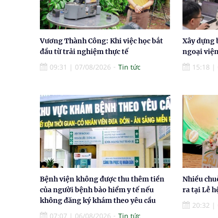
Vương Thành Công: Khi việc học bắt
Xây dựng 
đầu từ trải nghiệm thực tế
ngoại việ
09:31
|
07/08/2026
Tin tức
15:18
|
Bệnh viện không được thu thêm tiền
Nhiều chu
của người bệnh bảo hiểm y tế nếu
ra tại Lễ 
không đăng ký khám theo yêu cầu
20:32
|
07:07
|
06/08/2026
Tin tức