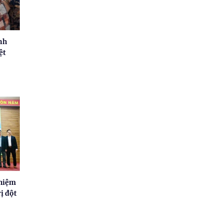
nh
ệt
nhiệm
rị đột