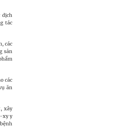
 dịch
g tác
m, các
g sản
 phẩm
ào các
vụ ăn
t, xây
ô-xy y
 bệnh