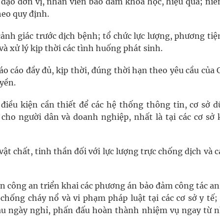
h đạo đơn vị, nhân viên bảo đảm khoa học, hiệu quả; niê
heo quy định.
cảnh giác trước dịch bệnh; tổ chức lực lượng, phương ti
 và xử lý kịp thời các tình huống phát sinh.
o cáo đầy đủ, kịp thời, đúng thời hạn theo yêu cầu của
yền.
iều kiện cần thiết để các hệ thống thông tin, cơ sở dữ
 cho người dân và doanh nghiệp, nhất là tại các cơ sở
vật chất, tinh thần đối với lực lượng trực chống dịch và 
an công an triển khai các phương án bảo đảm công tác an
chống cháy nổ và vi phạm pháp luật tại các cơ sở y tế;
 sau ngày nghỉ, phấn đấu hoàn thành nhiệm vụ ngay từ 