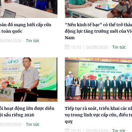
bản đồ mạng lưới cấp cứu
"Nền kinh tế bạc" có thể trở thà
n toàn quốc
động lực tăng trưởng mới của Vi
Nam
06/08/2026
Tin tức
15:15
|
06/08/2026
Tin tức
ỗi hoạt động lớn được diễn
Tiếp tục rà soát, triển khai các 
hội sầu riêng 2026
vụ trong lĩnh vực cấp cứu, điều t
quỵ
05/08/2026
Tin tức
20:31
|
05/08/2026
Tin tức