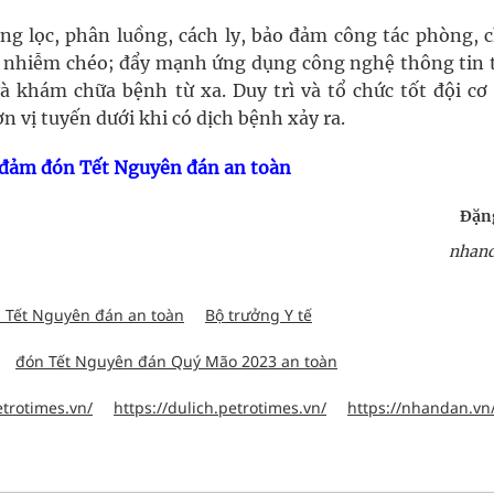
ng lọc, phân luồng, cách ly, bảo đảm công tác phòng, 
 nhiễm chéo; đẩy mạnh ứng dụng công nghệ thông tin 
và khám chữa bệnh từ xa. Duy trì và tổ chức tốt đội cơ
n vị tuyến dưới khi có dịch bệnh xảy ra.
o đảm đón Tết Nguyên đán an toàn
Đặn
nhand
 Tết Nguyên đán an toàn
Bộ trưởng Y tế
đón Tết Nguyên đán Quý Mão 2023 an toàn
etrotimes.vn/
https://dulich.petrotimes.vn/
https://nhandan.vn