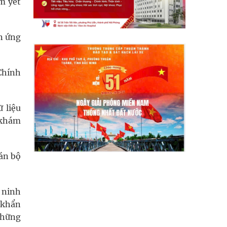
m yết
ện ứng
 Chính
 liệu
 khám
cán bộ
 ninh
 khẩn
những