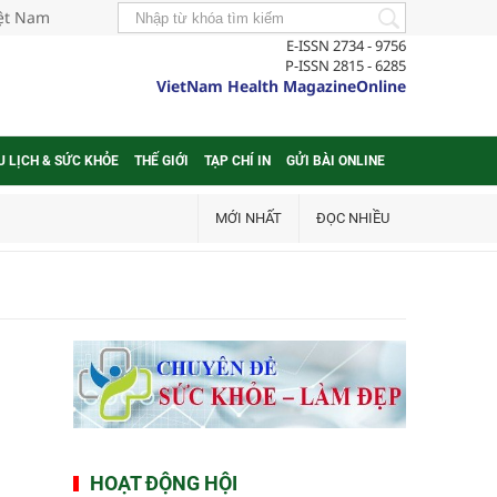
iệt Nam
E-ISSN 2734 - 9756
P-ISSN 2815 - 6285
VietNam Health MagazineOnline
U LỊCH & SỨC KHỎE
THẾ GIỚI
TẠP CHÍ IN
GỬI BÀI ONLINE
MỚI NHẤT
ĐỌC NHIỀU
HOẠT ĐỘNG HỘI