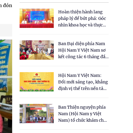
ảm đón
Hoàn thiện hành lang
pháp lý để bứt phá: Góc
nhìn khoa học và thực
tiễn tại Tọa đàm " Đề
xuất một số nội dung
Ban Đại diện phía Nam
cho Luật Y dược cổ
Hội Nam Y Việt Nam sơ
truyền Việt Nam"
kết công tác 6 tháng đầu
năm 2026
Hội Nam Y Việt Nam:
Đổi mới sáng tạo, khẳng
định vị thế trên nền tảng
y học cổ truyền và khoa
học hiện đại
Ban Thiện nguyện phía
Nam (Hội Nam y Việt
Nam) tổ chức khám chữa
bệnh y học cổ truyền và