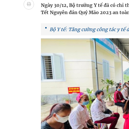
bảo vệ sức khỏe Nhân dân
Ngày 30/12, Bộ trưởng Y tế đã có chỉ t
Tết Nguyên đán Quý Mão 2023 an toà
Không chỉ cắt tóc, Đông Tây Barbershop dành ng
Bệnh viện không được thu thêm tiền của người b
Bộ Y tế: Tăng cường công tác y t
cầu
Ung thư thận: Nguy hiểm vì tiến triển quá âm th
Vương Thành Công: Khi việc học bắt đầu từ trải 
Chấn chỉnh hoạt động kinh doanh dược liệu