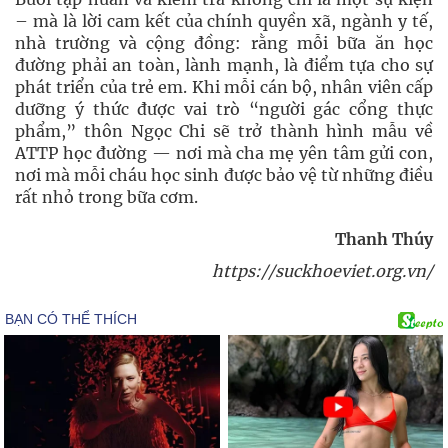
– mà là lời cam kết của chính quyền xã, ngành y tế,
nhà trường và cộng đồng: rằng mỗi bữa ăn học
đường phải an toàn, lành mạnh, là điểm tựa cho sự
phát triển của trẻ em. Khi mỗi cán bộ, nhân viên cấp
dưỡng ý thức được vai trò “người gác cổng thực
phẩm,” thôn Ngọc Chi sẽ trở thành hình mẫu về
ATTP học đường — nơi mà cha mẹ yên tâm gửi con,
nơi mà mỗi cháu học sinh được bảo vệ từ những điều
rất nhỏ trong bữa cơm.
Thanh Thúy
https://suckhoeviet.org.vn/