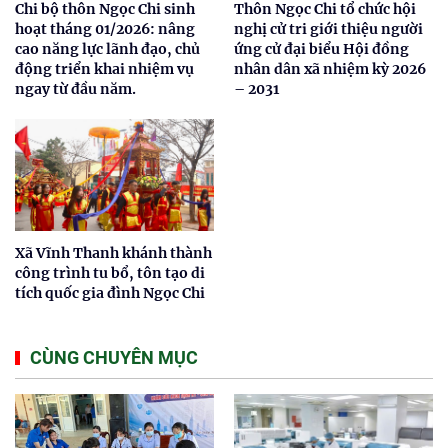
Chi bộ thôn Ngọc Chi sinh
Thôn Ngọc Chi tổ chức hội
hoạt tháng 01/2026: nâng
nghị cử tri giới thiệu người
cao năng lực lãnh đạo, chủ
ứng cử đại biểu Hội đồng
động triển khai nhiệm vụ
nhân dân xã nhiệm kỳ 2026
ngay từ đầu năm.
– 2031
Xã Vĩnh Thanh khánh thành
công trình tu bổ, tôn tạo di
tích quốc gia đình Ngọc Chi
CÙNG CHUYÊN MỤC