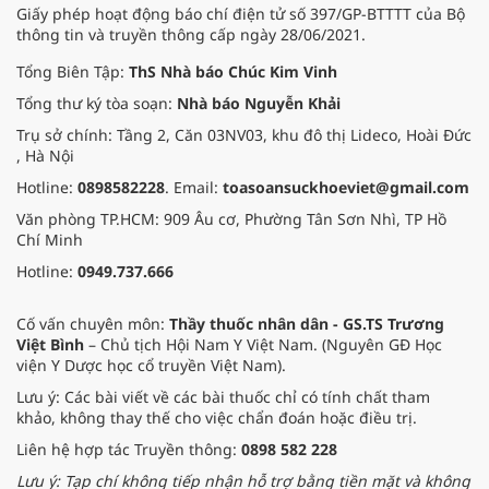
Giấy phép hoạt động báo chí điện tử số 397/GP-BTTTT của Bộ
thông tin và truyền thông cấp ngày 28/06/2021.
Tổng Biên Tập:
ThS Nhà báo Chúc Kim Vinh
Tổng thư ký tòa soạn:
Nhà báo Nguyễn Khải
Trụ sở chính: Tầng 2, Căn 03NV03, khu đô thị Lideco, Hoài Đức
, Hà Nội
Hotline:
0898582228
. Email:
toasoansuckhoeviet@gmail.com
Văn phòng TP.HCM: 909 Âu cơ, Phường Tân Sơn Nhì, TP Hồ
Chí Minh
Hotline:
0949.737.666
Cố vấn chuyên môn:
Thầy thuốc nhân dân - GS.TS Trương
Việt Bình
– Chủ tịch Hội Nam Y Việt Nam. (Nguyên GĐ Học
viện Y Dược học cổ truyền Việt Nam).
Lưu ý: Các bài viết về các bài thuốc chỉ có tính chất tham
khảo, không thay thế cho việc chẩn đoán hoặc điều trị.
Liên hệ hợp tác Truyền thông:
0898 582 228
Lưu ý: Tạp chí không tiếp nhận hỗ trợ bằng tiền mặt và không