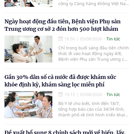
công ty Cảng hàng không Việt Nam
(ACV) và các hãng hàng không để
triển khai công tác xúc tiến và hợp
tác giữa tỉnh Lâm Đồng và ACV
Ngày hoạt động đầu tiên, Bệnh viện Phụ sản
trong việc phục hồi hoạt động
Trung ương cơ sở 2 đón hơn 500 lượt khám
hàng không, thúc đẩy mở mới các
đường bay nội địa và quốc tế.
16:56
|
05/08/2026
Tin tức
Chỉ trong buổi sáng đầu tiên chính
thức đi vào hoạt động ngày 4/8,
Bệnh viện Phụ sản Trung ương cơ
sở 2 đã tiếp đón hơn 500 lượt
người đến khám, điều trị và đón
em bé đầu tiên chào đời.
Gần 30% dân số cả nước đã được khám sức
khỏe định kỳ, khám sàng lọc miễn phí
15:15
|
05/08/2026
Tin tức
Bộ Y tế cho biết, tính đến 18/7,
tổng hợp báo cáo của 34/34 tỉnh,
thành phố về tình hình triển khai
khám sức khỏe định kỳ, khám sàng
lọc miễn phí cho người dân, ghi
nhận 32.286.360 người, chiếm gần
Đề xuất bổ sung 8 chính sách mới về hiến, lấy,