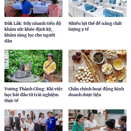
Đắk Lắk: Đẩy nhanh tiến độ
Nhiều lợi thế để nâng chất
khám sức khỏe định kỳ,
lượng y tế
khám sàng lọc cho người
dân
Vương Thành Công: Khi việc
Chấn chỉnh hoạt động kinh
học bắt đầu từ trải nghiệm
doanh dược liệu
thực tế