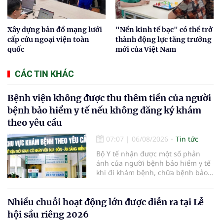
Xây dựng bản đồ mạng lưới
"Nền kinh tế bạc" có thể trở
cấp cứu ngoại viện toàn
thành động lực tăng trưởng
quốc
mới của Việt Nam
CÁC TIN KHÁC
Bệnh viện không được thu thêm tiền của người
bệnh bảo hiểm y tế nếu không đăng ký khám
theo yêu cầu
07:07
|
06/08/2026
Tin tức
Bộ Y tế nhận được một số phản
ánh của người bệnh bảo hiểm y tế
khi đi khám bệnh, chữa bệnh bảo
hiểm y tế đúng trình tự, thủ tục
quy định, không đăng ký khám
bệnh, chữa bệnh theo yêu cầu
Nhiều chuỗi hoạt động lớn được diễn ra tại Lễ
nhưng vẫn phải nộp thêm các chi
hội sầu riêng 2026
phí khám bệnh, chữa bệnh ngoài