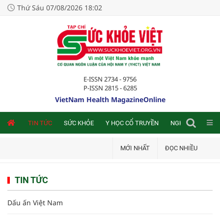
Thứ Sáu 07/08/2026 18:02
E-ISSN 2734 - 9756
P-ISSN 2815 - 6285
VietNam Health MagazineOnline
NLINE
TIN TỨC
SỨC KHỎE
Y HỌC CỔ TRUYỀN
NGHIÊN CỨU TRA
MỚI NHẤT
ĐỌC NHIỀU
TIN TỨC
Dấu ấn Việt Nam