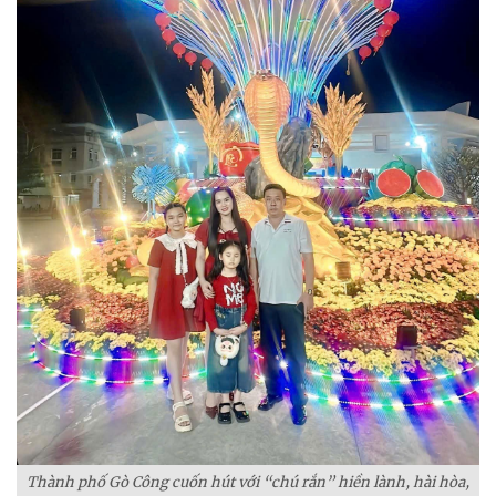
Thành phố Gò Công cuốn hút với “chú rắn” hiền lành, hài hòa,