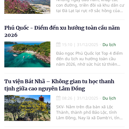
con đường, triền đồi và khu dân cư
tại Đà Lạt lại rực rỡ sắc hồng của
hoa mai anh đào – loài hoa đặc
trưng, gắn liền với mùa xuân nơi
phố núi cao nguyên. Mai anh đào
Phú Quốc - Điểm đến xu hướng toàn cầu năm
thường nở rộ từ cuối tháng 12 đến
2026
khoảng tháng 2 hằng năm, khi tiết
trời se lạnh, nắng nhẹ. Khác với
15:10
|
31/12/2025
Du lịch
sắc vàng của mai phương Nam hay
Đảo ngọc Phú Quốc lọt Top 4 điểm
vẻ trắng tinh khôi của hoa đào
đến du lịch xu hướng toàn cầu
miền Bắc, mai anh đào mang sắc
năm 2026, nhờ sức hút từ thiên
hồng phớt dịu dàng, tạo nên vẻ
nhiên nguyên sơ, văn hóa định
đẹp vừa lãng mạn vừa trầm mặc,
hướng du lịch bền vững.
rất riêng của Đà Lạt.
Tu viện Bát Nhã – Không gian tu học thanh
tịnh giữa cao nguyên Lâm Đồng
08:26
|
31/12/2025
Du lịch
SKV- Nằm trên địa bàn xã Lộc
Thành, thành phố Bảo Lộc, tỉnh
Lâm Đồng, Nay là xã Damb'ri, tỉnh
Lâm Đồng Tu viện Bát Nhã là một
trong những tu viện Phật giáo nổi