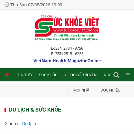
Thứ Sáu 07/08/2026 19:09
E-ISSN 2734 - 9756
P-ISSN 2815 - 6285
VietNam Health MagazineOnline
NLINE
TIN TỨC
SỨC KHỎE
Y HỌC CỔ TRUYỀN
NGHIÊN CỨU TRA
MỚI NHẤT
ĐỌC NHIỀU
DU LỊCH & SỨC KHỎE
Giải trí
Du lịch