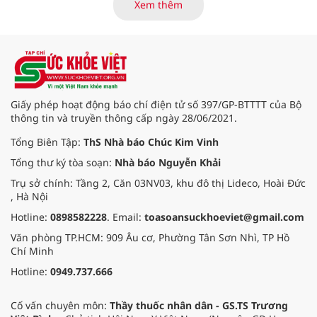
một bức tranh sống động, mộc
Xem thêm
mạc và đậm chất nhân văn. Ở nơi
ấy, không chỉ có những món hàng
trao đổi, mà còn là không gian văn
hóa, là nơi kết nối tình người, gìn
giữ phong tục truyền thống của
đồng bào các dân tộc nơi đại ngàn
Tây Bắc.
Giấy phép hoạt động báo chí điện tử số 397/GP-BTTTT của Bộ
thông tin và truyền thông cấp ngày 28/06/2021.
Tổng Biên Tập:
ThS Nhà báo Chúc Kim Vinh
Tổng thư ký tòa soạn:
Nhà báo Nguyễn Khải
Trụ sở chính: Tầng 2, Căn 03NV03, khu đô thị Lideco, Hoài Đức
, Hà Nội
Hotline:
0898582228
. Email:
toasoansuckhoeviet@gmail.com
Văn phòng TP.HCM: 909 Âu cơ, Phường Tân Sơn Nhì, TP Hồ
Chí Minh
Hotline:
0949.737.666
Cố vấn chuyên môn:
Thầy thuốc nhân dân - GS.TS Trương