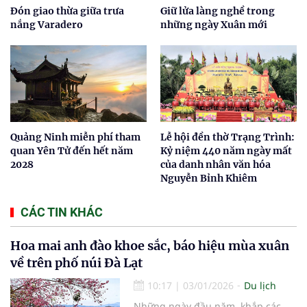
Đón giao thừa giữa trưa
Giữ lửa làng nghề trong
nắng Varadero
những ngày Xuân mới
Quảng Ninh miễn phí tham
Lễ hội đền thờ Trạng Trình:
quan Yên Tử đến hết năm
Kỷ niệm 440 năm ngày mất
2028
của danh nhân văn hóa
Nguyễn Bỉnh Khiêm
CÁC TIN KHÁC
Hoa mai anh đào khoe sắc, báo hiệu mùa xuân
về trên phố núi Đà Lạt
10:17
|
03/01/2026
Du lịch
Những ngày đầu năm, khắp các