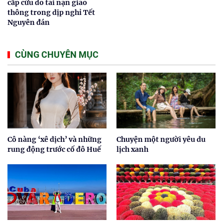
cấp cứu do tai nạn giao
thông trong dịp nghỉ Tết
Nguyên đán
CÙNG CHUYÊN MỤC
Cô nàng ‘xê dịch’ và những
Chuyện một người yêu du
rung động trước cố đô Huế
lịch xanh