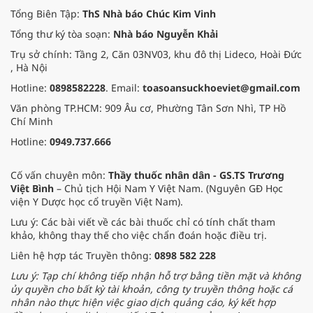
Tổng Biên Tập:
ThS Nhà báo Chúc Kim Vinh
Tổng thư ký tòa soạn:
Nhà báo Nguyễn Khải
Trụ sở chính: Tầng 2, Căn 03NV03, khu đô thị Lideco, Hoài Đức
, Hà Nội
Hotline:
0898582228
. Email:
toasoansuckhoeviet@gmail.com
Văn phòng TP.HCM: 909 Âu cơ, Phường Tân Sơn Nhì, TP Hồ
Chí Minh
Hotline:
0949.737.666
Cố vấn chuyên môn:
Thầy thuốc nhân dân - GS.TS Trương
Việt Bình
– Chủ tịch Hội Nam Y Việt Nam. (Nguyên GĐ Học
viện Y Dược học cổ truyền Việt Nam).
Lưu ý: Các bài viết về các bài thuốc chỉ có tính chất tham
khảo, không thay thế cho việc chẩn đoán hoặc điều trị.
Liên hệ hợp tác Truyền thông:
0898 582 228
Lưu ý: Tạp chí không tiếp nhận hỗ trợ bằng tiền mặt và không
ủy quyền cho bất kỳ tài khoản, công ty truyền thông hoặc cá
nhân nào thực hiện việc giao dịch quảng cáo, ký kết hợp