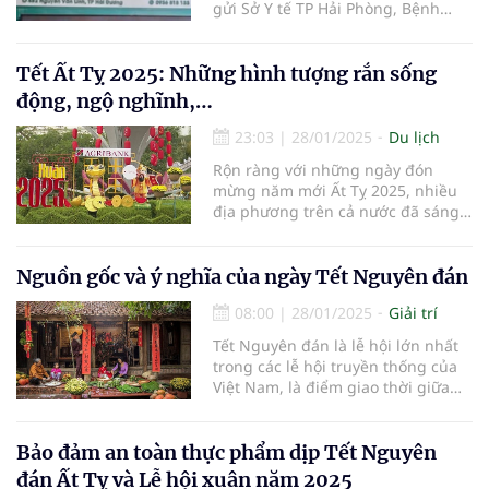
gửi Sở Y tế TP Hải Phòng, Bệnh
viện Đa khoa TP Hải Dương và
Bệnh viện Bạch Mai yêu cầu khẩn
trương kiểm tra, làm rõ vụ việc một
Tết Ất Tỵ 2025: Những hình tượng rắn sống
người phụ nữ rơi vào tình trạng
động, ngộ nghĩnh,…
nguy kịch sau khi thực hiện thủ
23:03
|
28/01/2025
Du lịch
Rộn ràng với những ngày đón
mừng năm mới Ất Tỵ 2025, nhiều
địa phương trên cả nước đã sáng
tạo và trưng bày những hình
tượng về rắn, trông rất sống động,
ngộ nghĩnh, đáng yêu,…
Nguồn gốc và ý nghĩa của ngày Tết Nguyên đán
08:00
|
28/01/2025
Giải trí
Tết Nguyên đán là lễ hội lớn nhất
trong các lễ hội truyền thống của
Việt Nam, là điểm giao thời giữa
năm cũ và năm mới, giữa một chu
kỳ vận hành của đất trời, vạn vật cỏ
cây.
Bảo đảm an toàn thực phẩm dịp Tết Nguyên
đán Ất Tỵ và Lễ hội xuân năm 2025