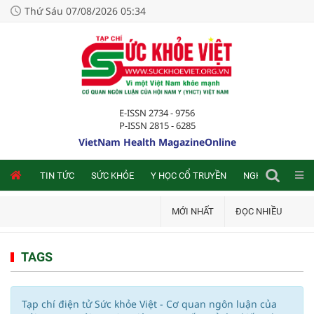
Thứ Sáu 07/08/2026 05:34
E-ISSN 2734 - 9756
P-ISSN 2815 - 6285
VietNam Health MagazineOnline
NLINE
TIN TỨC
SỨC KHỎE
Y HỌC CỔ TRUYỀN
NGHIÊN CỨU TRA
MỚI NHẤT
ĐỌC NHIỀU
TAGS
Tạp chí điện tử Sức khỏe Việt - Cơ quan ngôn luận của