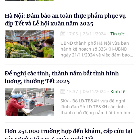
Ất Tỵ và lễ hội xuân năm 2025
nhằm tăng cường thanh, kiểm tra,
kiểm soát an toàn thực phẩm trong
Hà Nội: Đảm bảo an toàn thực phẩm phục vụ
sản xuất, chế biến, kinh doanh,
dịp Tết và Lễ hội xuân năm 2025
nhập khẩu và sử dụng thực phẩm.
17:05
|
23/11/2024
Tin tức
UBND thành phố Hà Nội vừa ban
hành kế hoạch số 335/KH-UBND
ngày 21/11/2024 về việc đảm bảo
an toàn thực phẩm phục vụ Tết
Dương lịch, Tết Nguyên đán Ất Tỵ
và Lễ hội xuân năm 2025.
Đề nghị các tỉnh, thành nắm bắt tình hình
lương, thưởng Tết 2025
15:37
|
06/11/2024
Kinh tế
SKV - Bộ LĐ-TB&XH vừa đề nghị
lãnh đạo Sở LĐ-TB&XH các tỉnh,
thành chủ động nắm bắt tình hình
tiền lương, thưởng cho người lao
động, nhất là trong dịp tết Dương
lịch và tết Nguyên đán năm 2025.
Hơn 251.000 trường hợp đến khám, cấp cứu tại
các cơ sở y tế sau 4 ngày nghỉ Tết