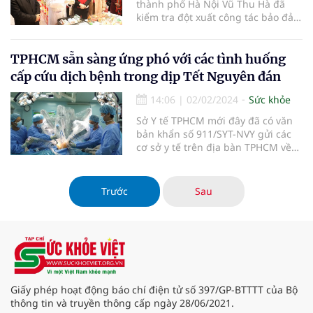
thành phố Hà Nội Vũ Thu Hà đã
kiểm tra đột xuất công tác bảo đảm
an toàn thực phẩm Tết và lễ hội
Xuân 2024 trên địa bàn quận
Thanh Xuân.
TPHCM sẵn sàng ứng phó với các tình huống
cấp cứu dịch bệnh trong dịp Tết Nguyên đán
14:06
|
02/02/2024
Sức khỏe
Sở Y tế TPHCM mới đây đã có văn
bản khẩn số 911/SYT-NVY gửi các
cơ sở y tế trên địa bàn TPHCM về
việc sẵn sàng ứng phó các tình
huống cấp cứu dịch bệnh trong
những ngày Tết Nguyên đán 2024.
Trước
Sau
Giấy phép hoạt động báo chí điện tử số 397/GP-BTTTT của Bộ
thông tin và truyền thông cấp ngày 28/06/2021.