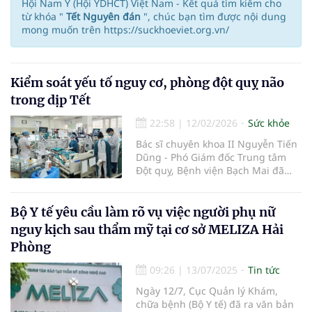
Hội Nam Y (Hội YDHCT) Việt Nam - Kết quả tìm kiếm cho
từ khóa "
Tết Nguyên đán
", chúc bạn tìm được nội dung
mong muốn trên https://suckhoeviet.org.vn/
Kiểm soát yếu tố nguy cơ, phòng đột quỵ não
trong dịp Tết
22:58
|
12/02/2026
Sức khỏe
Bác sĩ chuyên khoa II Nguyễn Tiến
Dũng - Phó Giám đốc Trung tâm
Đột quỵ, Bệnh viện Bạch Mai đã
đưa ra những hướng dẫn chuyên
môn quan trọng về phòng ngừa và
xử trí đột quỵ não trong dịp Tết.
Bộ Y tế yêu cầu làm rõ vụ việc người phụ nữ
nguy kịch sau thẩm mỹ tại cơ sở MELIZA Hải
Phòng
09:26
|
13/07/2025
Tin tức
Ngày 12/7, Cục Quản lý Khám,
chữa bệnh (Bộ Y tế) đã ra văn bản