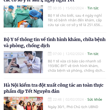
00:35
|
15/02/2024
Tin tức
Bộ Y tế cho biết, sau 4 ngày nghỉ
Tết số bệnh nhân đến khám, cấp
cứu tại các cơ sở y tế là 251.656
trường hợp, tăng 28,8%; trong đó
87.672 trường hợp nhập viện nội
trú, giảm 0,1%; có 10.052 ca đẻ, mổ
Bộ Y tế thông tin về tình hình khám, chữa bệnh
đẻ tại cơ sở y tế.
và phòng, chống dịch
07:00
|
12/02/2024
Tin tức
Bộ Y tế vừa có báo cáo nhanh số
193/BC-BYT về tình hình khám,
chữa bệnh và phòng, chống dịch
bệnh trong ngày 10/2 (tức mùng 1
Tết Giáp Thìn 2024).
Hà Nội kiểm tra đột xuất công tác an toàn thực
phẩm dịp Tết Nguyên đán
22:48
|
02/02/2024
Sức khỏe
Ngày 30/1, Phó Chủ tịch UBND