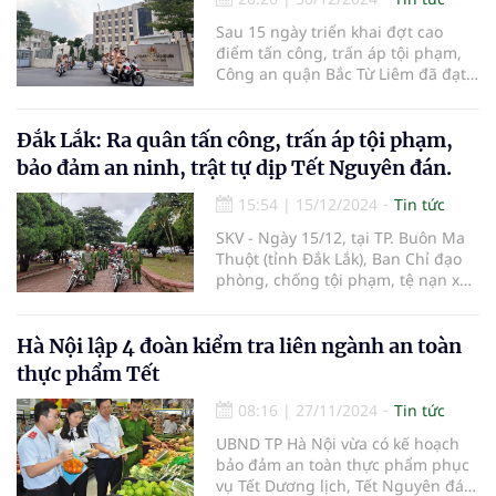
Sau 15 ngày triển khai đợt cao
điểm tấn công, trấn áp tội phạm,
Công an quận Bắc Từ Liêm đã đạt
nhiều kết quả nổi bật với 12/20 chỉ
tiêu vượt mức...
Đắk Lắk: Ra quân tấn công, trấn áp tội phạm,
bảo đảm an ninh, trật tự dịp Tết Nguyên đán.
15:54
|
15/12/2024
Tin tức
SKV - Ngày 15/12, tại TP. Buôn Ma
Thuột (tỉnh Đắk Lắk), Ban Chỉ đạo
phòng, chống tội phạm, tệ nạn xã
hội và xây dựng phong trào toàn
dân bảo vệ an ninh Tổ quốc tỉnh
Đắk Lắk tổ chức Lễ ra quân thực
Hà Nội lập 4 đoàn kiểm tra liên ngành an toàn
hiện đợt cao điểm tấn công trấn
thực phẩm Tết
áp tội phạm, bảo đảm an ninh, trật
tự trước, trong và sau Tết Nguyên
08:16
|
27/11/2024
Tin tức
đán Ất Tỵ 2025.
UBND TP Hà Nội vừa có kế hoạch
bảo đảm an toàn thực phẩm phục
vụ Tết Dương lịch, Tết Nguyên đán