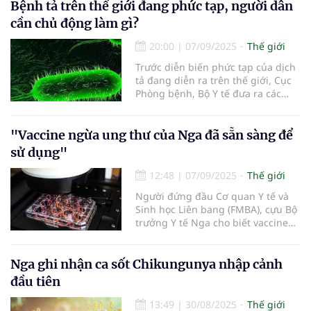
khớp.
Bệnh tả trên thế giới đang phức tạp, người dân
cần chủ động làm gì?
20:00
|
07/09/2025
Thế giới
Trước diễn biến phức tạp của dịch
tả đang diễn ra trên thế giới, Cục
Phòng bệnh, Bộ Y tế đưa ra các
khuyến nghị phòng, chống bệnh tả
tại Việt Nam.
"Vaccine ngừa ung thư của Nga đã sẵn sàng để
sử dụng"
12:48
|
07/09/2025
Thế giới
Người đứng đầu Cơ quan Y tế và
Sinh học Liên bang (FMBA), cựu Bộ
trưởng Y tế Nga cho biết vaccine
ngừa ung thư của Nga đã sẵn
sàng để sử dụng...
Nga ghi nhận ca sốt Chikungunya nhập cảnh
đầu tiên
13:49
|
30/08/2025
Thế giới