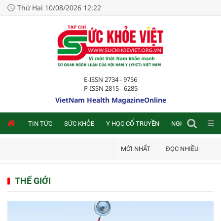
Thứ Hai 10/08/2026 12:22
E-ISSN 2734 - 9756
P-ISSN 2815 - 6285
VietNam Health MagazineOnline
NLINE
TIN TỨC
SỨC KHỎE
Y HỌC CỔ TRUYỀN
NGHIÊN CỨU TRA
MỚI NHẤT
ĐỌC NHIỀU
THẾ GIỚI