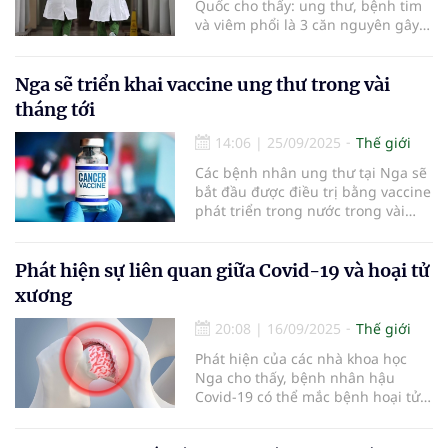
Quốc cho thấy: ung thư, bệnh tim
và viêm phổi là 3 căn nguyên gây
tử vong hàng đầu tại Hàn Quốc vào
năm 2024.
Nga sẽ triển khai vaccine ung thư trong vài
tháng tới
14:06
|
25/09/2025
Thế giới
Các bệnh nhân ung thư tại Nga sẽ
bắt đầu được điều trị bằng vaccine
phát triển trong nước trong vài
tháng tới.
Phát hiện sự liên quan giữa Covid-19 và hoại tử
xương
20:08
|
16/09/2025
Thế giới
Phát hiện của các nhà khoa học
Nga cho thấy, bệnh nhân hậu
Covid-19 có thể mắc bệnh hoại tử
xương dẫn đến đau đớn, mất khả
năng vận động và có thể phải thay