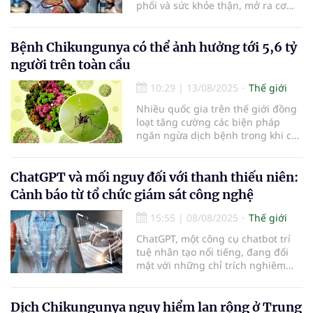
phổi và sức khỏe thận, mở ra cơ
hội cho Việt Nam đẩy mạnh phòng
bệnh và nâng cao năng lực y tế cơ
sở.
Bệnh Chikungunya có thể ảnh hưởng tới 5,6 tỷ
người trên toàn cầu
10:29
|
13/08/2025
Thế giới
Nhiều quốc gia trên thế giới đồng
loạt tăng cường các biện pháp
ngăn ngừa dịch bệnh trong khi các
ca mắc Chikungunya tiếp tục được
ghi nhận ở nhiều nơi.
ChatGPT và mối nguy đối với thanh thiếu niên:
Cảnh báo từ tổ chức giám sát công nghệ
15:55
|
08/08/2025
Thế giới
ChatGPT, một công cụ chatbot trí
tuệ nhân tạo nổi tiếng, đang đối
mặt với những chỉ trích nghiêm
trọng từ các tổ chức giám sát công
nghệ vì khả năng tạo ra nội dung
nguy hiểm dành cho thanh thiếu
Dịch Chikungunya nguy hiểm lan rộng ở Trung