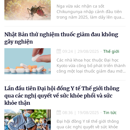
Nga vừa xác nhận ca sốt
Chikungunya nhập cảnh đầu tiên
trong năm 2025, làm dấy lên quan
ngại về nguy cơ lây lan dịch bệnh.
Nhật Bản thử nghiệm thuốc giảm đau không
gây nghiện
09:24
|
29/08/2025
Thế giới
Các nhà khoa học thuộc Đại học
Kyoto vừa công bố phát triển thành
công một loại thuốc giảm đau mới
có thể thay thế fentanyl và các
thuốc giảm đau dạng opioid
truyền thống...
Lần đầu tiên Đại hội đồng Y tế Thế giới thông
qua các nghị quyết về sức khỏe phổi và sức
khỏe thận
08:36
|
19/08/2025
Tin tức
Đại hội đồng Y tế thế giới thông
qua các nghị quyết về sức khỏe