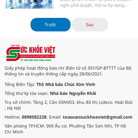
nghị phê duyệt, mở ra hy vọng
thay đổi cục diện phòng chống HIV
trên toàn cầu.
Trước
Sau
Giấy phép hoạt động báo chí điện tử số 397/GP-BTTTT của Bộ
thông tin và truyền thông cấp ngày 28/06/2021.
Tổng Biên Tập:
ThS Nhà báo Chúc Kim Vinh
Tổng thư ký tòa soạn:
Nhà báo Nguyễn Khải
Trụ sở chính: Tầng 2, Căn 03NV03, khu đô thị Lideco, Hoài Đức
, Hà Nội
Hotline:
0898582228
. Email:
toasoansuckhoeviet@gmail.com
Văn phòng TP.HCM: 909 Âu cơ, Phường Tân Sơn Nhì, TP Hồ
Chí Minh