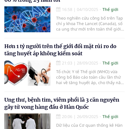
16:58
|
04/10/2025
Thế giới
Theo nghiên cứu công bố trên Tạp
chí y khoa The Lancet (Canada), số
ca ung thư mới trên toàn thế giới
sẽ tăng lên 35 triệu ca mỗi năm
vào năm 2050.
Hơn 1 tỷ người trên thế giới đối mặt rủi ro do
tăng huyết áp không kiểm soát
21:03
|
28/09/2025
Thế giới
Tổ chức Y tế Thế giới (WHO) vừa
công bố Báo cáo toàn cầu lần thứ
hai về tăng huyết áp, cho thấy năm
2024 có tới 1,4 tỷ người mắc
bệnh...
Ung thư, bệnh tim, viêm phổi là 3 căn nguyên
gây tử vong hàng đầu ở Hàn Quốc
20:06
|
26/09/2025
Thế giới
Dữ liệu của Cơ quan thống kê Hàn